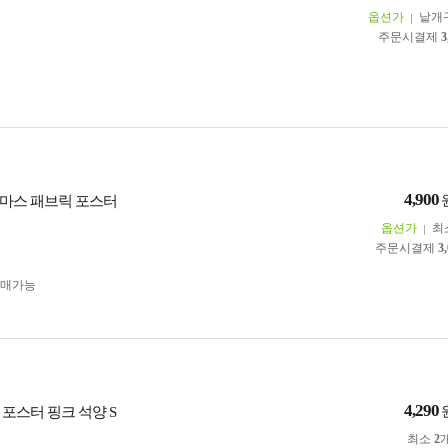
옵션가
낱개
주문시결제
3
4,900
마스 패브릭 포스터
옵션가
최
주문시결제
3
구매가능
4,290
포스터 핑크 석양 S
최소
2