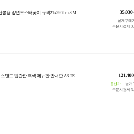
35,030
단봉용 양면포스터꽂이 규격21x29.7cm 3 M
낱개구매
주문시결제
3
121,400
스탠드 입간판 흑색 메뉴판 안내판 A3 TE
옵션가
낱개
주문시결제
3