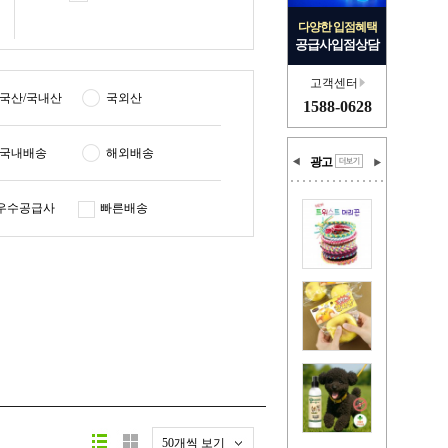
다양한 입점혜택
공급사입점상담
고객센터
국산/국내산
국외산
1588-0628
국내배송
해외배송
광고
우수공급사
빠른배송
50개씩 보기