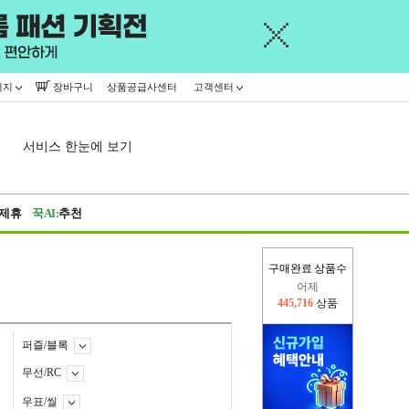
이지
장바구니
상품공급사센터
고객센터
서비스 한눈에 보기
제휴
꾹AI:
추천
구매완료 상품수
오늘(현재)
332,207
상품
어제
445,716
상품
퍼즐/블록
무선/RC
우표/씰