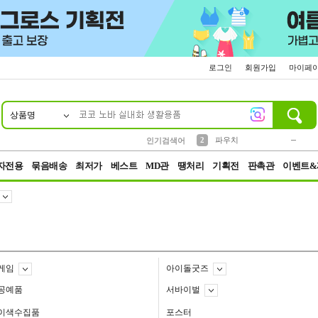
로그인
회원가입
마이페
상품명
10
1
4
5
6
7
8
9
키링
미니
말랑이
선풍기
가방
양말
짱구
텀블러
23
2
1
1
7
3
2
파우치
인기검색어
3
모자
자전용
묶음배송
최저가
베스트
MD관
땡처리
기획전
판촉관
이벤트&
게임
아이돌굿즈
공예품
서바이벌
이색수집품
포스터