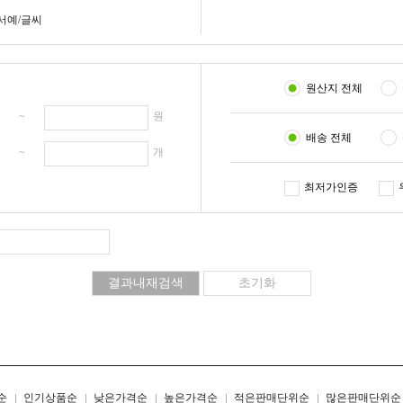
서예/글씨
원산지 전체
원 ~
원
배송 전체
개 ~
개
최저가인증
리스트형
갤러리형
순
인기상품순
낮은가격순
높은가격순
적은판매단위순
많은판매단위순