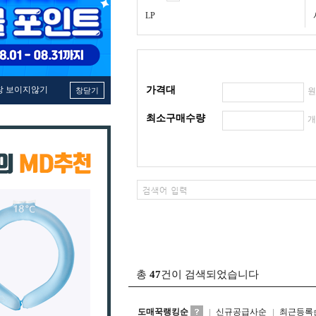
LP
창 보이지않기
가격대
창닫기
최소구매수량
총
47
건이 검색되었습니다
도매꾹랭킹순
신규공급사순
최근등록