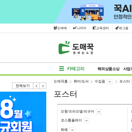
|
|
|
도매매
나까마
교육센터
에그돔
카테고리
해외상품소싱
사업
도매꾹홈
취미/도서
수집품
포스터
전체보기
포스터
모형/프라모델/피규어
코스튬플레이
화폐