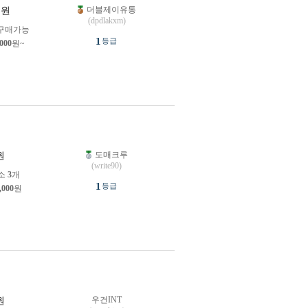
더블제이유통
원
(dpdlakxm)
구매가능
1
등급
,000
원~
도매크루
원
(write90)
소
3
개
1
등급
,000
원
우건INT
원