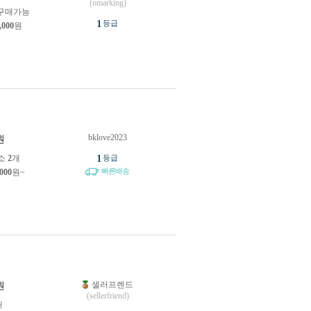
(omarking)
구매가능
1
등급
,000
원
bklove2023
원
1
소
2
개
등급
빠른배송
,000
원~
셀러프렌드
원
(sellerfriend)
개