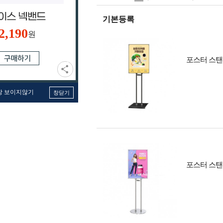
기본등록
2,190
원
포스터 스탠드
창 보이지않기
창닫기
포스터 스탠드