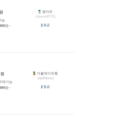
엠마트
원
(sinwoo9731)
가능
1
등급
,000
원~
더블제이유통
원
(dpdlakxm)
구매가능
1
등급
,000
원~