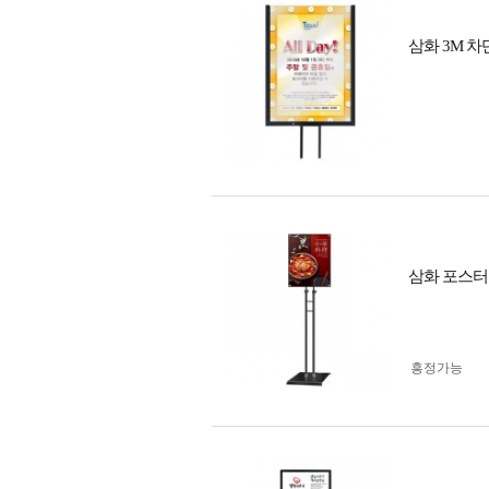
삼화 3M 차
삼화 포스터 
흥정가능