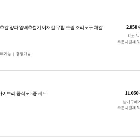
2,050
추칼 양파 양배추썰기 야채칼 무침 조림 조리도구 채칼
최소
3
주문시결제
3
구매가능
흥정가능
11,060
 아이보리 중식도 5종 세트
낱개구매
주문시결제
5