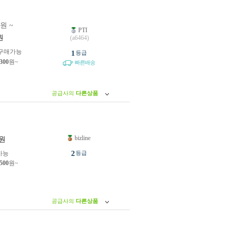
0원 ~
PTI
원
(a6464)
구매가능
1
등급
,300
원~
빠른배송
공급사의
다른상품
bizline
원
2
가능
등급
,500
원~
공급사의
다른상품