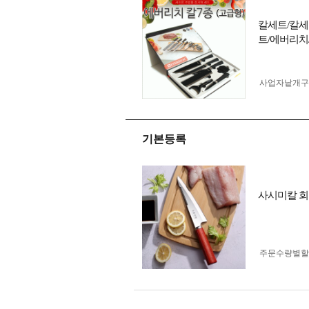
칼세트/칼세
트/에버리치
사업자 낱개
기본등록
사시미칼 회
주문수량별할