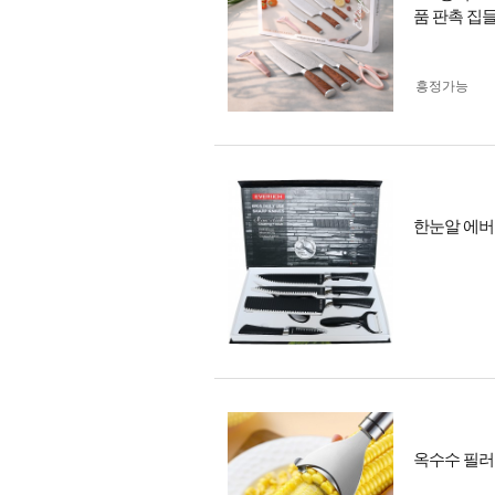
품 판촉 집
흥정가능
한눈알 에버
옥수수 필러 