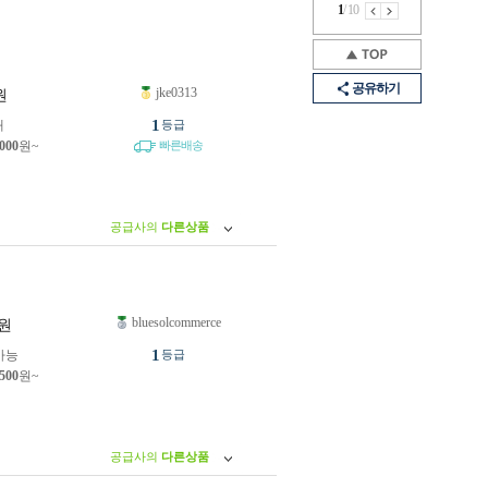
1
/
10
공유하기
jke0313
원
1
개
등급
,000
원~
빠른배송
공급사의
다른상품
bluesolcommerce
원
1
가능
등급
,500
원~
공급사의
다른상품