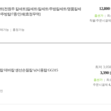
12,800
트[전원주 칼세트]칼세트/칼세트/주방칼세트/명품칼세
/주방칼/7종/인쇄[효정무역]
옵션가
최
착불/주문시결
구매가능
흥정가능
최저 3,05
칼 데바칼 생선손질칼 낚시용칼 GG315
3,390
옵션가
최
주문시결제
4
인