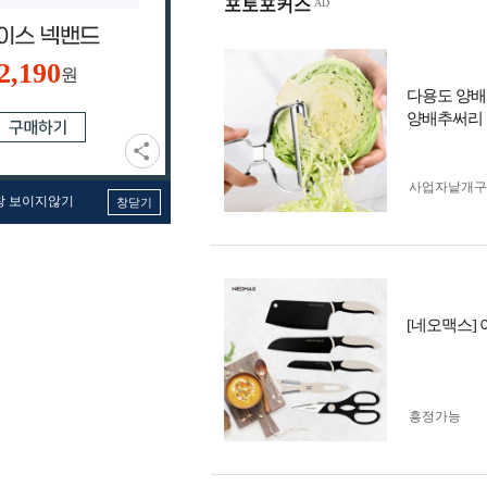
포토포커스
2,190
원
다용도 양배
양배추써리
사업자 낱개
창 보이지않기
창닫기
[네오맥스]
흥정가능