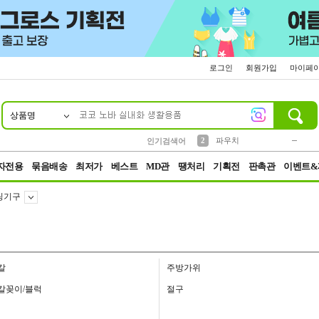
로그인
회원가입
마이페
상품명
10
1
4
5
6
7
8
9
키링
미니
말랑이
선풍기
가방
양말
짱구
텀블러
23
2
1
1
7
3
2
파우치
인기검색어
3
모자
자전용
묶음배송
최저가
베스트
MD관
땡처리
기획전
판촉관
이벤트&
팅기구
칼
주방가위
칼꽂이/블럭
절구