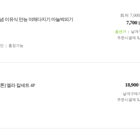
최저 7,00
 양념 이유식 만능 야채다지기 마늘박피기
7,700
옵션가
낱개
주문시결제
3
인
흥정가능
18,900
] 엘라 칼세트 4P
낱개구매
주문시결제
3