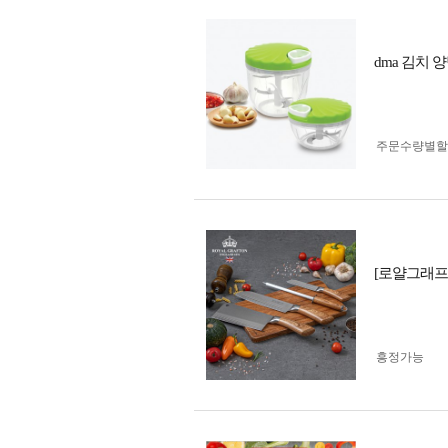
dma 김치
주문수량별할
[로얄그래프톤
흥정가능