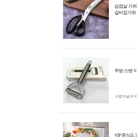
삼겹살 가위
갈비집가위
주방 스텐 이
사업자 낱개
VIP 중식