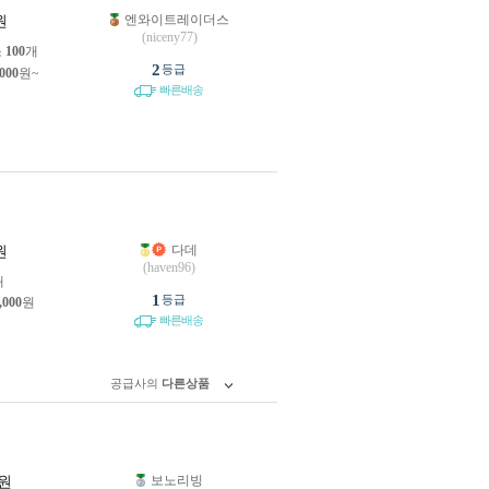
엔와이트레이더스
원
(niceny77)
소
100
개
2
등급
,000
원~
빠른배송
다데
원
(haven96)
개
1
등급
,000
원
빠른배송
공급사의
다른상품
보노리빙
원