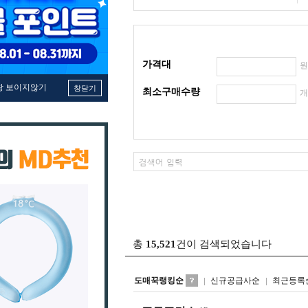
가격대
창 보이지않기
창닫기
최소구매수량
총
15,521
건이 검색되었습니다
도매꾹랭킹순
신규공급사순
최근등록