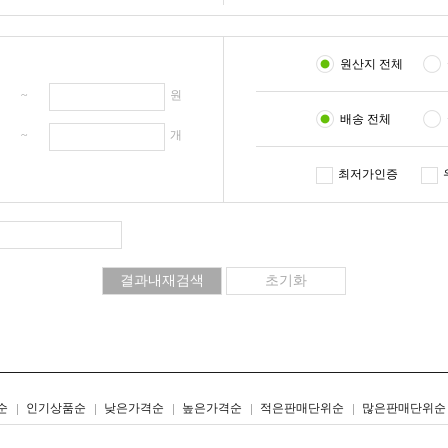
원산지 전체
원 ~
원
배송 전체
개 ~
개
최저가인증
리스트형
갤러리형
순
인기상품순
낮은가격순
높은가격순
적은판매단위순
많은판매단위순