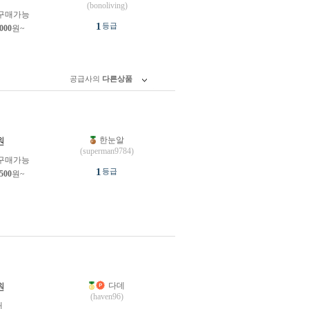
(bonoliving)
구매가능
1
등급
,000
원~
공급사의
다른상품
한눈알
원
(superman9784)
구매가능
1
등급
,500
원~
다데
원
(haven96)
개