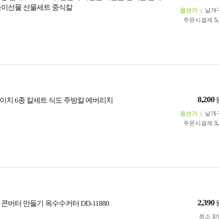
들이선물 선물세트 중식칼
옵션가
낱개
주문시결제
5
8,200
이치 6종 칼세트 식도 주방칼 에버리치
옵션가
낱개
주문시결제
3
2,390
콘버터 만들기 옥수수커터 DD-11880
최소
3