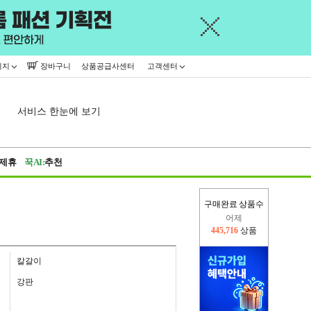
이지
장바구니
상품공급사센터
고객센터
서비스 한눈에 보기
제휴
꾹AI:
추천
어제
구매완료 상품수
445,716
상품
오늘(현재)
229,657
상품
칼갈이
강판