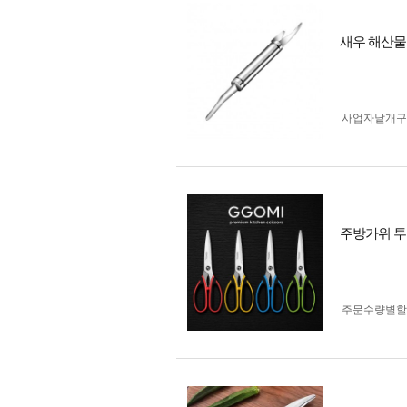
새우 해산물
사업자 낱개
주방가위 투톤
주문수량별할