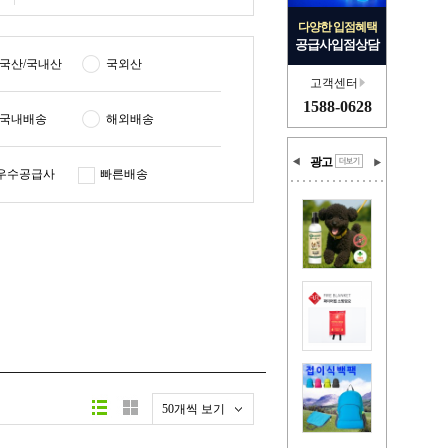
다양한 입점혜택
공급사입점상담
국산/국내산
국외산
고객센터
1588-0628
국내배송
해외배송
광고
우수공급사
빠른배송
50개씩 보기