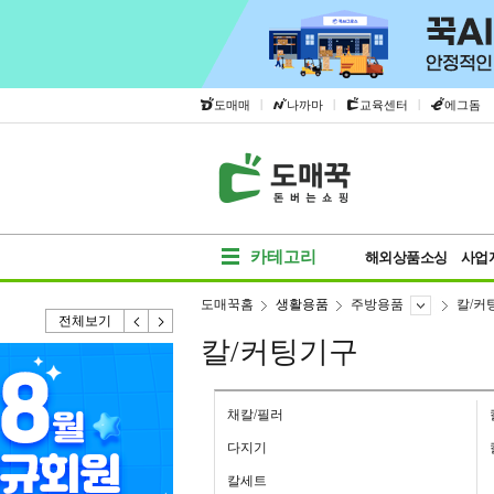
|
|
|
도매매
나까마
교육센터
에그돔
카테고리
해외상품소싱
사업
도매꾹홈
생활용품
주방용품
칼/커
전체보기
칼/커팅기구
채칼/필러
다지기
칼세트