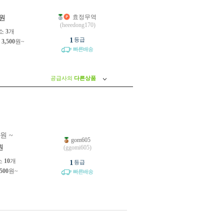
효정무역
원
(heeedong170)
소
3
개
1
등급
제
3,500
원~
빠른배송
공급사의
다른상품
0원 ~
gom605
원
(ggomi605)
소
10
개
1
등급
,500
원~
빠른배송