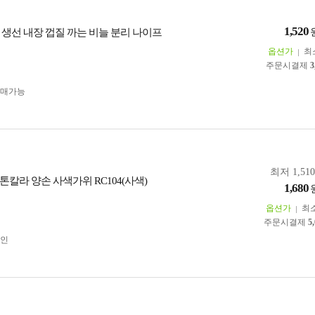
1,520
 생선 내장 껍질 까는 비늘 분리 나이프
옵션가
최
주문시결제
3
구매가능
최저 1,51
칼라 양손 사색가위 RC104(사색)
1,680
옵션가
최
주문시결제
5
인