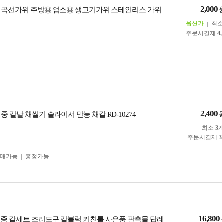
2,000
 곡선가위 주방용 업소용 생고기가위 스테인리스 가위
옵션가
최
주문시결제
4
2,400
중 칼날 채썰기 슬라이서 만능 채칼 RD-10274
최소
3
주문시결제
3
구매가능
흥정가능
16,800
도 5종 칼세트 조리도구 칼블럭 키친툴 사은품 판촉물 답례