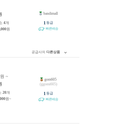
bandimall
원
1
소
4
개
등급
빠른배송
,000
원
공급사의
다른상품
0원 ~
gom605
원
(ggomi605)
소
20
개
1
등급
,000
원~
빠른배송