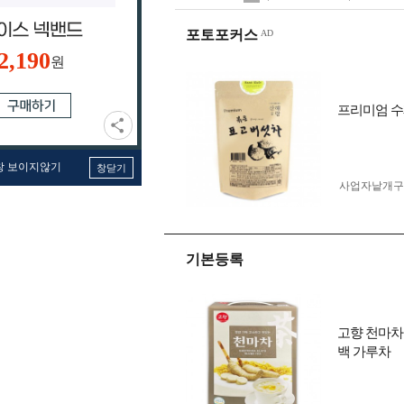
포토포커스
2,190
원
프리미엄 수
창 보이지않기
창닫기
사업자 낱개
기본등록
고향 천마차 
백 가루차