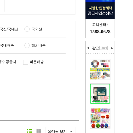
다양한 입점혜택
공급사입점상담
고객센터
국산/국내산
국외산
1588-0628
국내배송
해외배송
광고
우수공급사
빠른배송
50개씩 보기