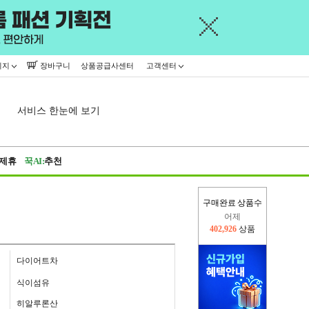
이지
장바구니
상품공급사센터
고객센터
서비스 한눈에 보기
제휴
꾹AI:
추천
어제
구매완료 상품수
402,926
상품
오늘(현재)
428,790
상품
다이어트차
식이섬유
히알루론산