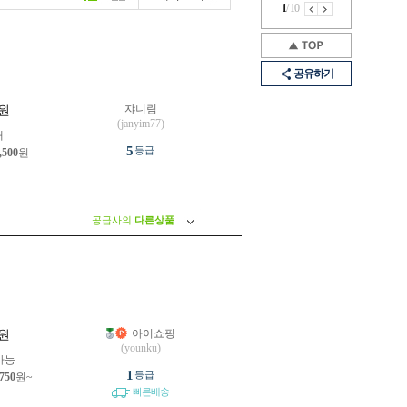
1
/
10
공유하기
쟈니림
원
(janyim77)
개
5
등급
,500
원
공급사의
다른상품
아이쇼핑
원
(younku)
가능
1
등급
,750
원~
빠른배송