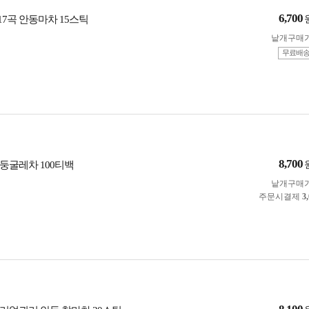
6,700
 17곡 안동마차 15스틱
낱개구매
무료배
8,700
둥굴레차 100티백
낱개구매
주문시결제
3