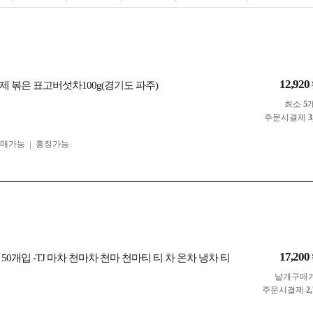
12,920
제 볶은 표고버섯차100g(경기도 파주)
최소
5
주문시결제
3
구매가능
흥정가능
17,200
50개입 -TJ 마차 천마차 천마 천마티 티 차 온차 냉차 티
낱개구매
주문시결제
2