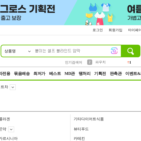
로그인
회원가입
마이페
상품명
10
1
4
5
6
7
8
9
키링
선풍기
말랑이
키캡
텀블러
가방
양말
양산
1
1
5
2
2
2
파우치
인기검색어
1
3
모자
2
자전용
묶음배송
최저가
베스트
MD관
땡처리
기획전
판촉관
이벤트&
어트차
콜라겐
기타다이어트식품
곤약
뷰티푸드
가르시니아
카테킨