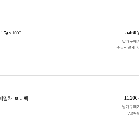
5,460
5g x 100T
낱개구매
주문시결제
3
11,200
 메밀차 100티백
낱개구매
무료배