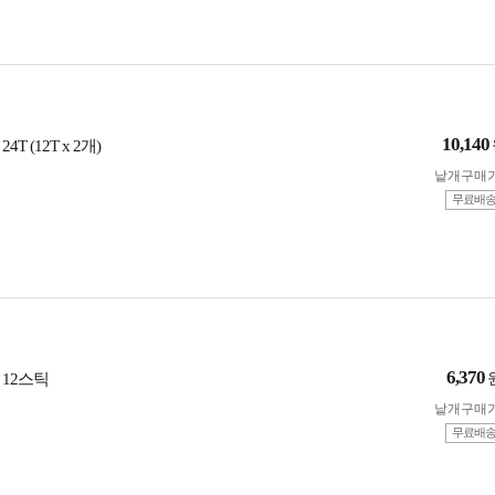
10,140
T (12T x 2개)
낱개구매
무료배
6,370
 12스틱
낱개구매
무료배