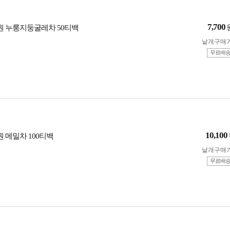
7,700
농원 누룽지둥굴레차 50티백
낱개구매
무료배
10,100
원 메밀차 100티백
낱개구매
무료배