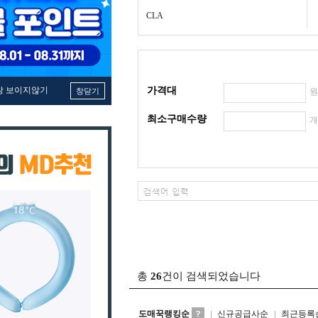
CLA
창 보이지않기
가격대
창닫기
최소구매수량
총
26
건이 검색되었습니다
도매꾹랭킹순
신규공급사순
최근등록