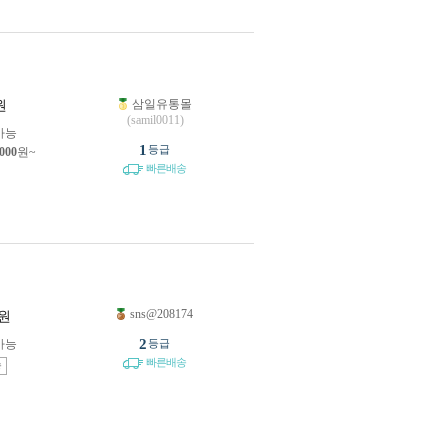
삼일유통몰
원
(samil0011)
가능
1
등급
,000
원~
빠른배송
sns@208174
원
2
가능
등급
빠른배송
송