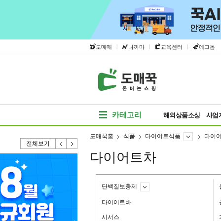
|
|
|
도매매
나까마
교육센터
에그돔
카테고리
해외상품소싱
사업
도매꾹홈
식품
다이어트식품
다이
전체보기
다이어트차
단백질보충제
다이어트바
시서스