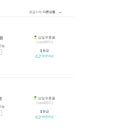
공급사의
다른상품
삼일유통몰
원
(samil0011)
가능
1
등급
송
빠른배송
삼일유통몰
원
(samil0011)
가능
1
등급
송
빠른배송