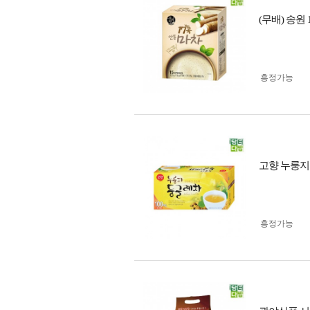
(무배) 송원
흥정가능
고향 누룽지
흥정가능