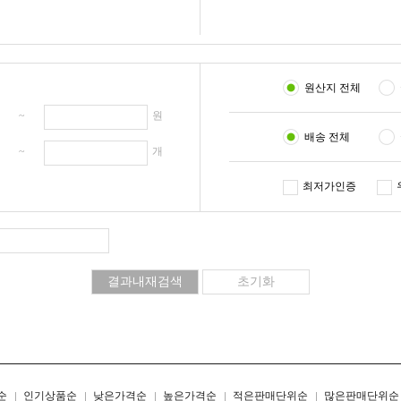
원산지 전체
원 ~
원
배송 전체
개 ~
개
최저가인증
리스트형
갤러리형
순
인기상품순
낮은가격순
높은가격순
적은판매단위순
많은판매단위순