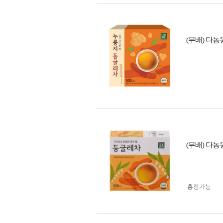
(무배) 다
(무배) 다농
흥정가능