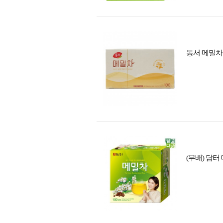
동서 메밀차 1.
(무배) 담터