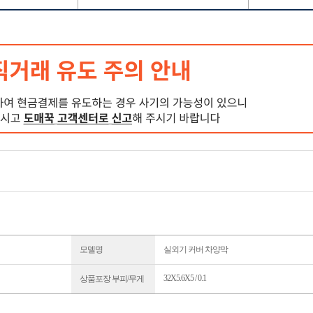
모델명
실외기 커버 차양막
32X5.6X5 / 0.1
상품포장 부피/무게