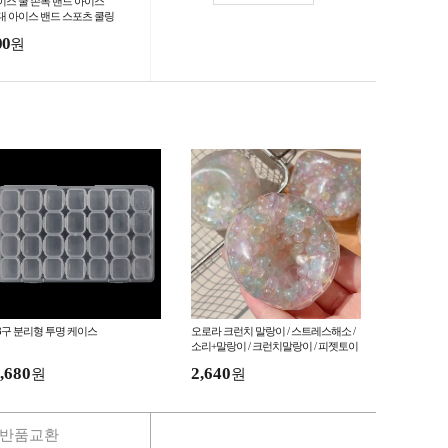
이스 쿨 손목 밴드 아이스
대 아이스 밴드 스포츠 쿨링
드
00
원
8구 분리형 투명 케이스
오로라 크런치 말랑이 / 스트레스해소 /
소리+말랑이 / 크런치말랑이 / 피젯토이
,680
2,640
원
원
반품교환