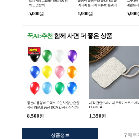
프리미엄 고밀도 메모리폼 방
쿨링넥 쿨링튜브 쿨스카프 쿨
32구 2
석 도넛방석
넥타이 쿨타이 목튜브 쿨워머
계란트레
아이스넥
트레이
5,000
1,900
5,900
원
원
꾹AI:추천
함께 사면 더 좋은 상품
풍선대통령 네오텍스 12인치 일반 혼합
사각 천연수세미 제로웨이스트 수세
DD-11634
국산 라운드 풍선 100개입 풍선장식 파
티풍선
8,500
1,350
원
원
구매후기
상품정보