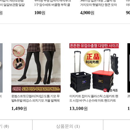
단 서랍식 계란보관함
무타공 투명 접착식 매직후크
3배이상 넓은 대형 그늘막 벙
아
이 달걀보관함 달걀
1구 암수세트 버클형 부착 클
거지모자 햇볕차단 챙큰 모자
아
립 후크 벽걸이 스티커
선바이저모자 햇빛가림모자
밴
100
4,900
9
원
원
원
미
윈썸스트릿 [2컬러/2타입] 도톰 기모 무
이지카트 접이식 플라스틱 쇼핑카트 핸
2
발&유발 레깅스 피치기모 겨울 발목레
드 시장 바구니 손수레 마트 핸드카트
깅스 헬스 필라테스 001109
1,490
13,100
1
원
원
 (
0
)
상품문의 (
1
)