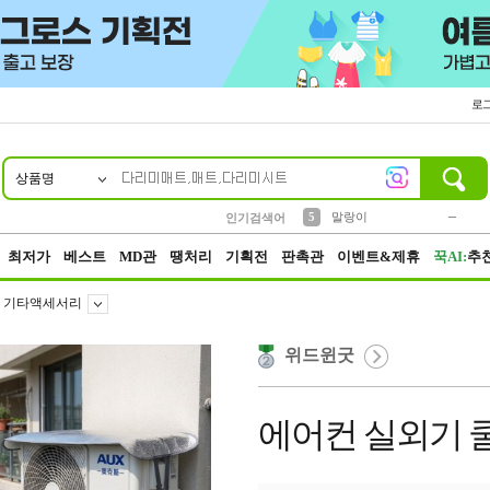
로
상품명
10
1
2
3
4
7
8
9
키링
파우치
모자
미니
가방
양말
짱구
텀블러
23
1
1
7
3
5
말랑이
인기검색어
6
선풍기
2
최저가
베스트
MD관
땡처리
기획전
판촉관
이벤트&제휴
꾹AI:
추
기타액세서리
위드윈굿
에어컨 실외기 