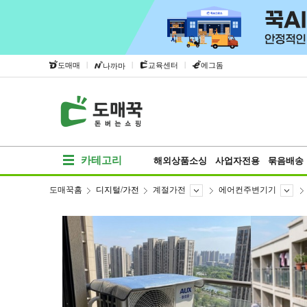
|
|
|
도매매
교육센터
에그돔
나까마
카테고리
해외상품소싱
사업자전용
묶음배송
도매꾹홈
디지털/가전
계절가전
에어컨주변기기
베스트