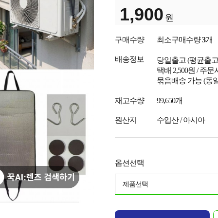
1,900
원
구매수량
최소구매수량
3
개
배송정보
당일출고
(평균출
택배 2,500원 / 주
묶음배송 가능 (동일
재고수량
99,650개
원산지
수입산 / 아시아
옵션선택
제품선택