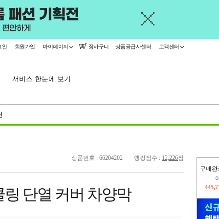
그인
회원가입
마이페이지
장바구니
상품공급사센터
고객센터
서비스 한눈에 보기
천
상품번호 : 66204202
랭킹점수 :
12,226
점
구매완
445,
쿨링 단열 커버 차양막
오늘
282,