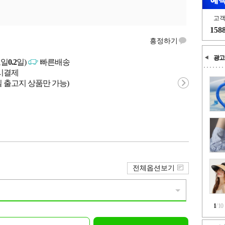
고
158
흥정하기
광고
고일
0.2
일)
빠른배송
문시결제
 출고지 상품만 가능)
전체옵션보기
1
/
10