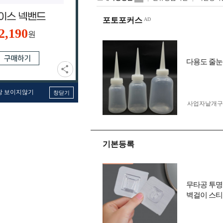
포토포커스
2,190
원
다용도 줄눈 공병
창 보이지않기
창닫기
사업자 낱개
기본등록
무타공 투명
벽걸이 스