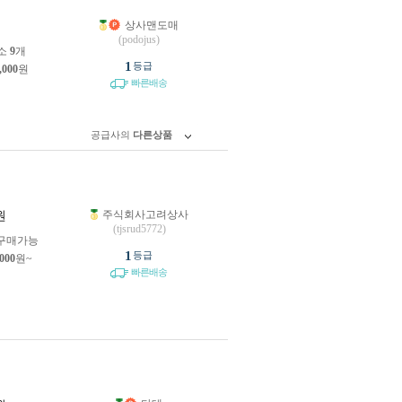
상사맨도매
원
(podojus)
소
9
개
1
등급
,000
원
빠른배송
공급사의
다른상품
주식회사고려상사
원
(tjsrud5772)
구매가능
1
등급
,000
원~
빠른배송