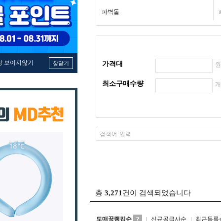
파벽돌
창 보이지않기
창닫기
가격대
최소구매수량
총
3,271
건이 검색되었습니다
도매꾹랭킹순
신규공급사순
최근등록