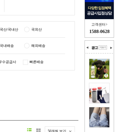
다양한 입점혜택
공급사입점상담
고객센터
국산/국내산
국외산
1588-0628
국내배송
해외배송
광고
우수공급사
빠른배송
50개씩 보기