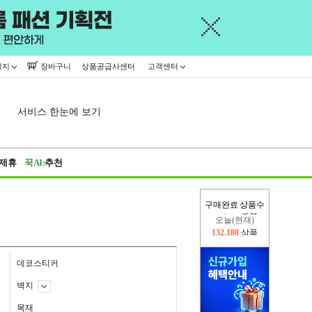
이지
장바구니
상품공급사센터
고객센터
서비스 한눈에 보기
제휴
꾹AI:
추천
구매완료 상품수
오늘(현재)
132,188
상품
어제
445,716
상품
데코스티커
벽지
목재