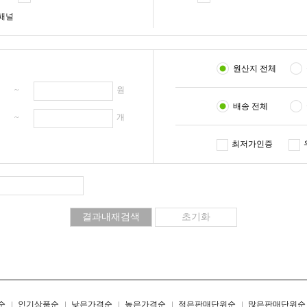
패널
원산지 전체
원 ~
원
배송 전체
개 ~
개
최저가인증
리스트형
갤러리형
순
인기상품순
낮은가격순
높은가격순
적은판매단위순
많은판매단위순