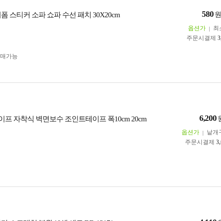
580
폼 스티커 소파 쇼파 수선 패치 30X20cm
옵션가
최
주문시결제
3
구매가능
6,200
프 자착식 벽면보수 조인트테이프 폭10cm 20cm
옵션가
낱개
주문시결제
3