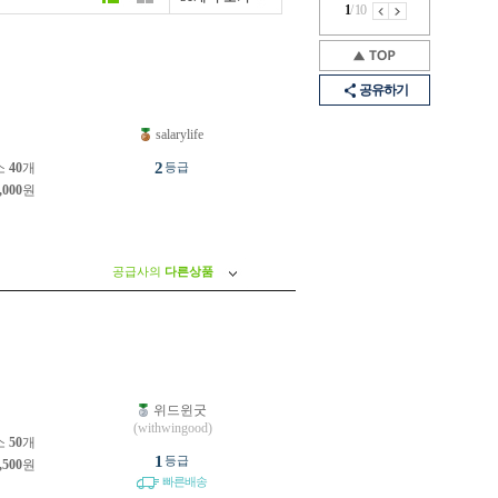
1
/
10
공유하기
salarylife
원
2
소
40
개
등급
,000
원
공급사의
다른상품
위드윈굿
원
(withwingood)
소
50
개
1
등급
,500
원
빠른배송