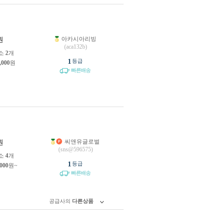
아카시아리빙
원
(aca132b)
소
2
개
1
등급
,000
원
빠른배송
씨앤유글로벌
원
(sns@596575)
소
4
개
1
등급
,000
원~
빠른배송
공급사의
다른상품