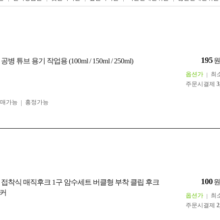
195
 튜브 용기 작업용 (100ml / 150ml / 250ml)
옵션가
최
주문시결제
3
구매가능
흥정가능
100
 접착식 매직후크 1구 암수세트 버클형 부착 클립 후크
티커
옵션가
최
주문시결제
2