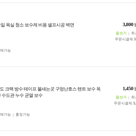
3,800
타일 욕실 청소 보수제 비용 셀프시공 벽면
옵션가
최
주문시결제
3
구매가능
1,450
도 크랙 방수 테이프 물새는곳 구멍난호스 텐트 보수 옥
관 수도관 누수 균열 보수
옵션가
최
주문시결제
3
구매가능
흥정가능