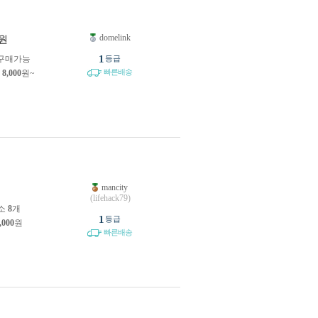
domelink
원
1
구매가능
등급
빠른배송
제
8,000
원~
mancity
원
(lifehack79)
소
8
개
1
등급
,000
원
빠른배송