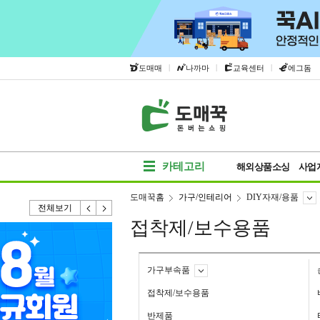
|
|
|
도매매
나까마
교육센터
에그돔
카테고리
해외상품소싱
사업
도매꾹홈
가구/인테리어
DIY자재/용품
전체보기
접착제/보수용품
가구부속품
접착제/보수용품
반제품