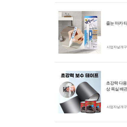
줄눈 마카 
사업자 낱개
초강력 다용
상 욕실 배
사업자 낱개