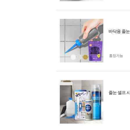
바닥용 줄눈
흥정가능
줄눈 셀프 