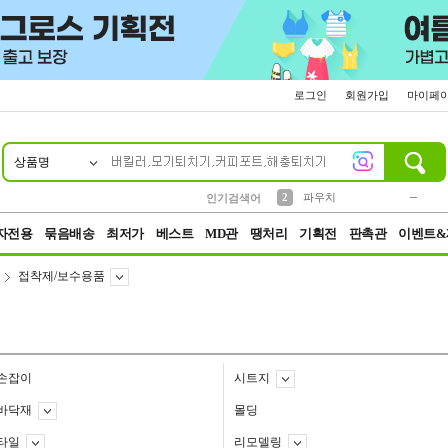
로그인
회원가입
마이페
상품명
10
1
4
5
6
7
8
9
키링
미니
말랑이
선풍기
가방
양말
짱구
텀블러
23
2
1
1
7
3
2
파우치
인기검색어
3
모자
자전용
묶음배송
최저가
베스트
MD관
땡처리
기획전
판촉관
이벤트&
접착제/보수용품
손잡이
시트지
바닥재
몰딩
타일
리모델링