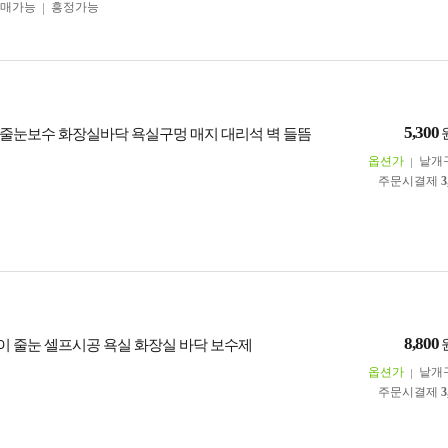
구매가능
흥정가능
5,300
줄눈보수 화장실바닥 욕실구멍 매지 대리석 벽 들뜸
옵션가
낱개
주문시결제
3
8,800
 줄눈 셀프시공 욕실 화장실 바닥 보수제
옵션가
낱개
주문시결제
3