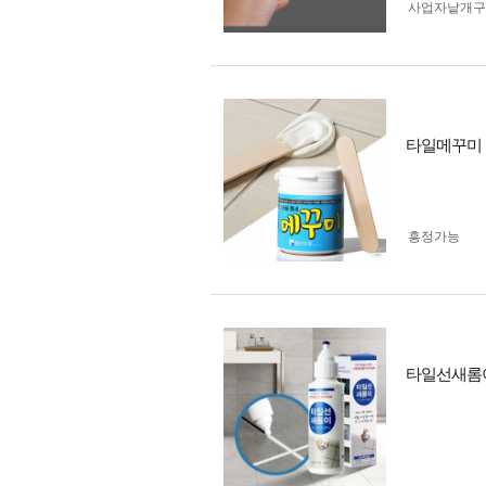
사업자 낱개
타일메꾸미 
흥정가능
타일선새롬이