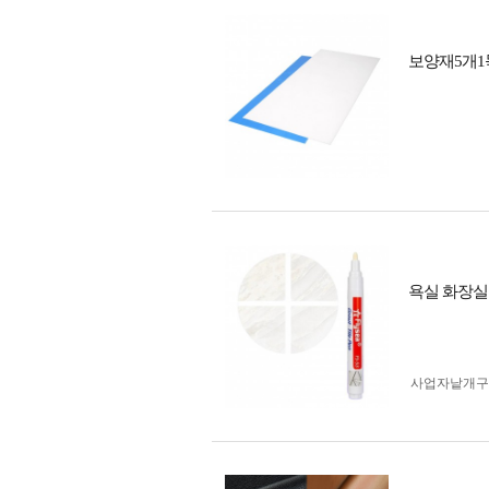
보양재5개1묶
욕실 화장실
사업자 낱개