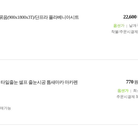
22,600
음(900x1800x3T)/단프라 플라베니아시트
옵션가
낱개
착불/주문시결
770
 타일줄눈 셀프 줄눈시공 틈새마카 마카펜
옵션가
최
주문시결제
3
구매가능