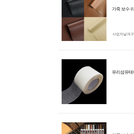
가죽 보수 리
사업자 낱개
유리섬유테이