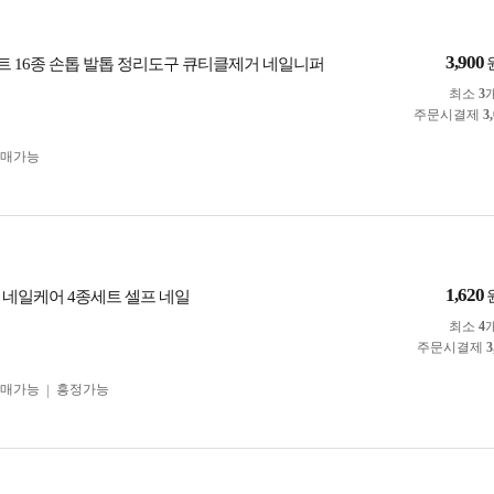
3,900
 16종 손톱 발톱 정리도구 큐티클제거 네일니퍼
최소
3
주문시결제
3
구매가능
1,620
 네일케어 4종세트 셀프 네일
최소
4
주문시결제
3
구매가능
흥정가능