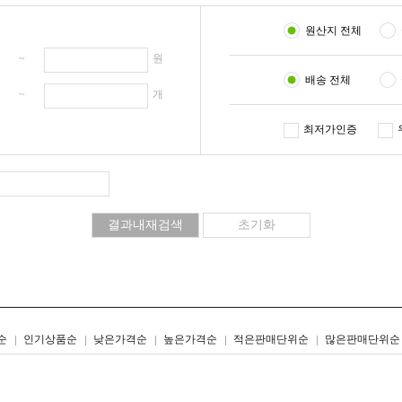
원산지 전체
원 ~
원
배송 전체
개 ~
개
최저가인증
리스트형
갤러리형
순
인기상품순
낮은가격순
높은가격순
적은판매단위순
많은판매단위순