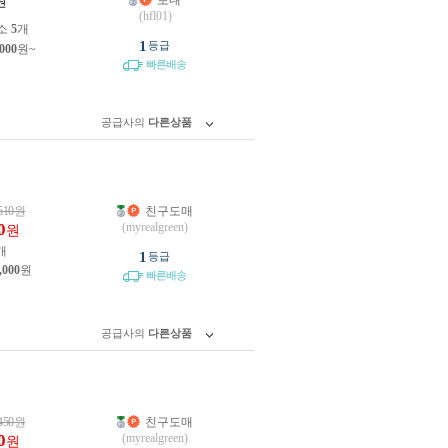
보내
원
(hfl01)
소
5
개
1
등급
,000
원~
빠른배송
공급사의
다른상품
510
원
친구도매
0
(myrealgreen)
원
개
1
등급
,000
원
빠른배송
공급사의
다른상품
450
원
친구도매
0
(myrealgreen)
원