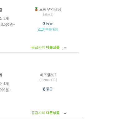
드림무역세상
원
(atoz1)
소
5
개
3
등급
제
3,500
원~
빠른배송
공급사의
다른상품
비즈엠넷2
원
(bizmnet11)
소
4
개
8
등급
,000
원~
공급사의
다른상품