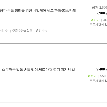
최저 2,85
끔한 손톱 정리를 위한 네일케어 세트 판촉/홍보/인쇄
2,900
옵션가
최
주문시결제
3
구매가능
주문수량별할인
흥정가능
9,400
리스 두꺼운 발톱 손톱 깎이 세트 대형 깎기 깍기 네일
옵션가
낱개
주문시결제
3