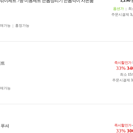
1,190
깎이세트 7종 미용세트 손톱정리기 손톱깍이 사은품
옵션가
최
주문시결제
3
구매가능
흥정가능
즉시할인가
키트
33%
34
최소
15
주문시결제
3
구매가능
즉시할인가
 푸셔
33%
30