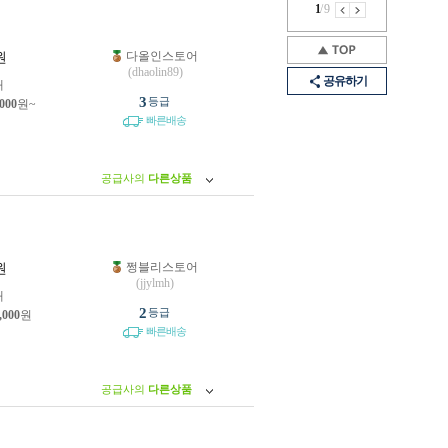
1
/
9
다올인스토어
원
(dhaolin89)
공유하기
개
3
등급
,000
원~
빠른배송
공급사의
다른상품
쩡블리스토어
원
(jjylmh)
개
2
등급
,000
원
빠른배송
공급사의
다른상품