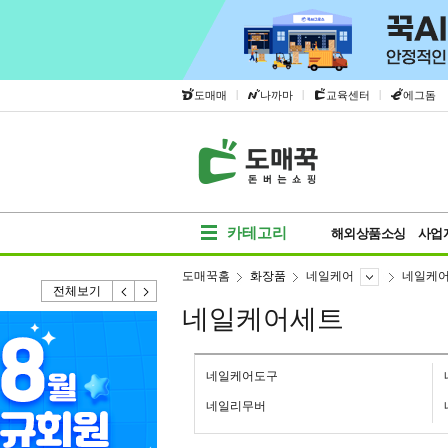
|
|
|
도매매
나까마
교육센터
에그돔
카테고리
해외상품소싱
사업
도매꾹홈
화장품
네일케어
네일케
전체보기
네일케어세트
네일케어도구
네일리무버