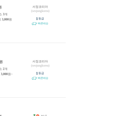
서정코리아
원
(seojungkorea)
소
3
개
1
등급
제
3,000
원
빠른배송
서정코리아
원
(seojungkorea)
소
2
개
1
등급
제
3,000
원~
빠른배송