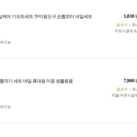
1,830
네일케어 기프트세트 7P 미용도구 손톱깎이 네일세트
옵션가
최
주문시결제
3
구매가능
7,900
톱깍기 세트 네일 휴대용 미용 생활용품
옵션가
최
착불/주문시결
구매가능