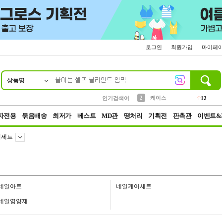
로그인
회원가입
마이페
상품명
10
1
4
5
6
7
8
9
파우치
등산
벨트
실리콘
양말
모자
양산
여성패션
152
395
555
12
1
1
5
3
2
케이스
인기검색어
12
3
생수
454
자전용
묶음배송
최저가
베스트
MD관
땡처리
기획전
판촉관
이벤트&
어세트
네일아트
네일케어세트
네일영양제