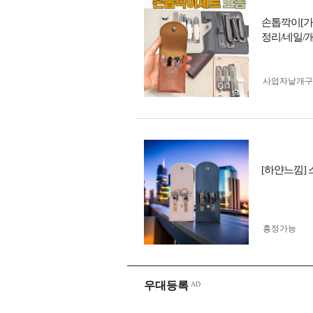
손톱깍이[가
정리/네일/
사업자 낱개
[하얀느낌]
흥정가능
우대등록