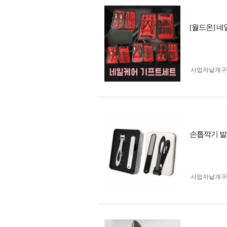
[월드온] 
사업자 낱개
손톱깍기 발
사업자 낱개