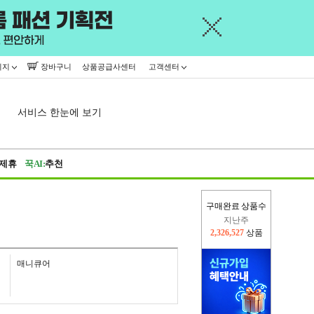
이지
장바구니
상품공급사센터
고객센터
서비스 한눈에 보기
제휴
꾹AI:
추천
구매완료 상품수
이번주
2,228,581
상품
지난주
2,326,527
상품
매니큐어