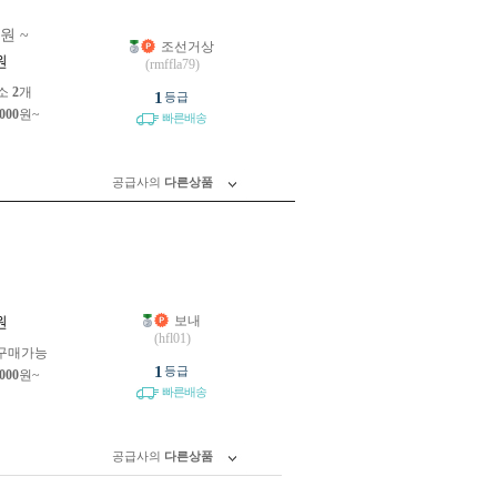
0원 ~
조선거상
원
(rmffla79)
소
2
개
1
등급
,000
원~
빠른배송
공급사의
다른상품
보내
원
(hfl01)
구매가능
1
등급
,000
원~
빠른배송
공급사의
다른상품