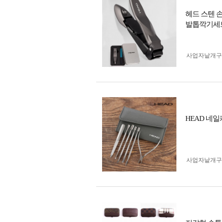
헤드 스텐 
발톱깍기세트
사업자 낱개
HEAD 네일
사업자 낱개