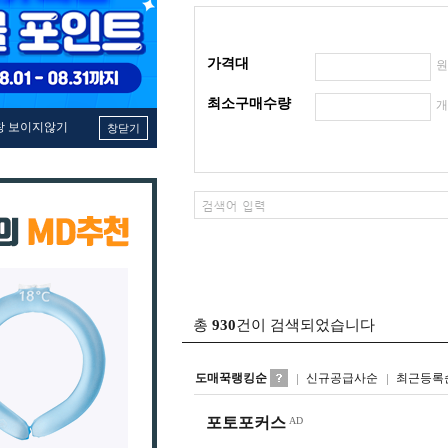
가격대
최소구매수량
창 보이지않기
창닫기
총
930
건이 검색되었습니다
도매꾹랭킹순
신규공급사순
최근등록
포토포커스