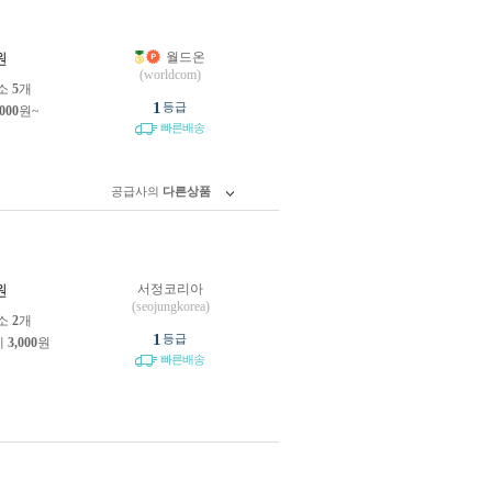
월드온
원
(worldcom)
소
5
개
1
등급
,000
원~
빠른배송
공급사의
다른상품
서정코리아
원
(seojungkorea)
소
2
개
1
등급
제
3,000
원
빠른배송