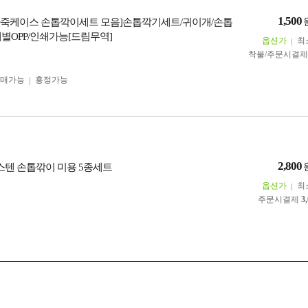
1,500
죽케이스 손톱깍이세트 모음]손톱깍기세트/귀이개/손톱
개별OPP/인쇄가능[드림무역]
옵션가
최
착불/주문시결
구매가능
흥정가능
2,800
 스텐 손톱깎이 미용 5종세트
옵션가
최
주문시결제
3