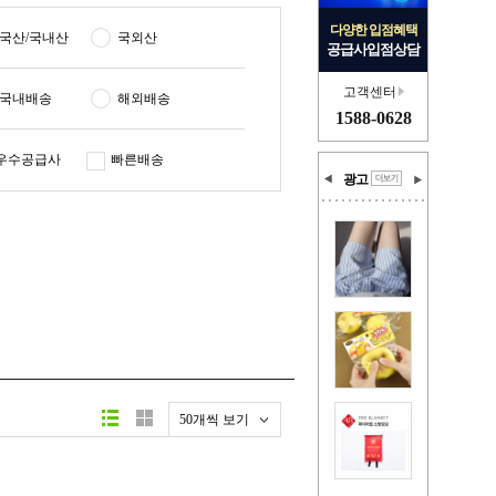
다양한 입점혜택
국산/국내산
국외산
공급사입점상담
고객센터
국내배송
해외배송
1588-0628
우수공급사
빠른배송
광고
50개씩 보기