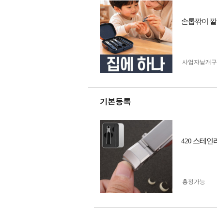
손톱깎이 깔
사업자 낱개
기본등록
420 스테인
흥정가능