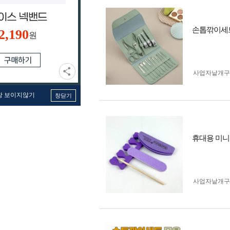
손톱깎이세트
2,190
원
사업자 낱개
창 보이지않기
창닫기
휴대용 미니
사업자 낱개