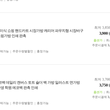
최저 3,85
이식 쇼핑 핸드카트 시장가방 캐리어 파우치형 시장바구
3,900
쇼핑가방 인쇄 판촉
옵션가
최
주문시결제
3
구매가능
주문수량별할인
흥정가능
최저 3,70
] 에코백 데일리 캔버스 토트 숄더 백 가방 일러스트 면가방
3,750
학생 학원 에코백 판촉 인쇄
옵션가
최
주문시결제
3
구매가능
주문수량별할인
흥정가능