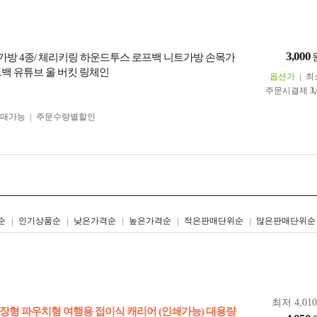
3,000
트 가방 4종/ 체리키링 하운드투스 로프백 니트가방 손목가
트백 유튜브 울 버킷 링체인
옵션가
최
주문시결제
3
구매가능
주문수량별할인
리스트형
갤러리형
순
인기상품순
낮은가격순
높은가격순
적은판매단위순
많은판매단위순
최저 4,01
장형 파우치형 여행용 접이식 캐리어 (인쇄가능) 대용량