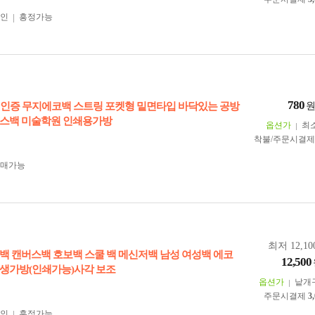
인
흥정가능
780
KC인증 무지에코백 스트링 포켓형 밑면타입 바닥있는 공방
스백 미술학원 인쇄용가방
옵션가
최
착불/주문시결
구매가능
최저 12,10
백 캔버스백 호보백 스쿨 백 메신저백 남성 여성백 에코
12,500
생가방(인쇄가능)사각 보조
옵션가
낱개
주문시결제
3
인
흥정가능