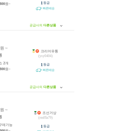
1
등급
,800
원~
빠른배송
공급사의
다른상품
0원 ~
크리어유통
원
(ysy0404)
소
2
개
1
등급
,800
원~
빠른배송
공급사의
다른상품
0원 ~
조선거상
원
(rmffla79)
구매가능
1
등급
,000
원~