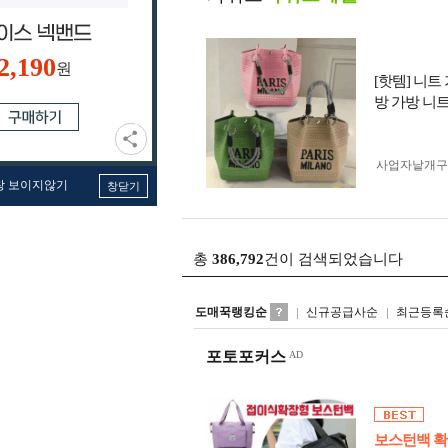
2,190
원
[핫템] 니
방 가방 니
사업자 낱개
창 보이지않기
창닫기
총
386,792
건이 검색되었습니다
도매꾹랭킹순
신규공급사순
최근등록
포토포커스
보스턴백 확