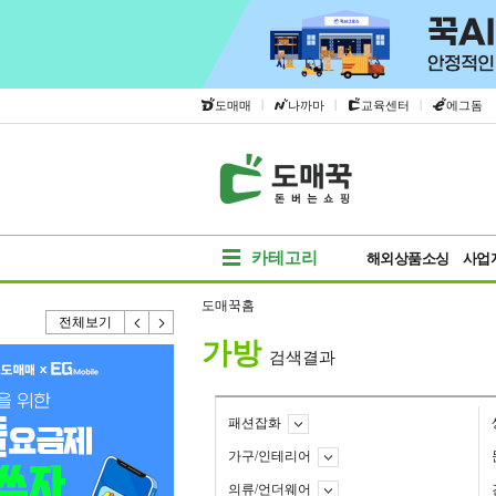
|
|
|
도매매
나까마
교육센터
에그돔
카테고리
해외상품소싱
사업
도매꾹홈
전체보기
가방
검색결과
패션잡화
가구/인테리어
의류/언더웨어