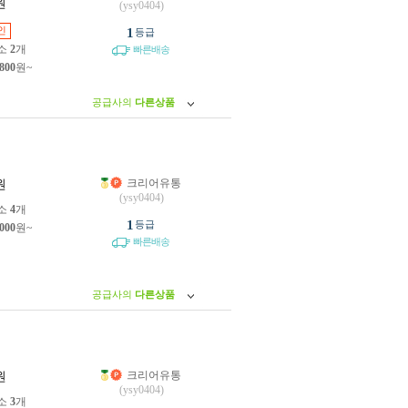
원
(ysy0404)
인
1
등급
소
2
개
빠른배송
,800
원~
공급사의
다른상품
크리어유통
원
(ysy0404)
소
4
개
1
등급
,000
원~
빠른배송
공급사의
다른상품
크리어유통
원
(ysy0404)
소
3
개