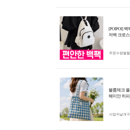
[POIPOI
저백 크로스
주문수량별할
블룸체크 플
헤미안 히피
사업자 낱개