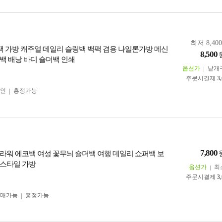
최저 8,40
] 백팩 가방 캐주얼 데일리 슬링백 백팩 겸용 나일론가방 메신
8,500
백 배낭 바디 숄더백 인쇄
옵션가
낱개
주문시결제
3
인
흥정가능
7,800
라워 에코백 여성 꽃무늬 숄더백 여행 데일리 쇼퍼백 보
스타일 가방
옵션가
최
주문시결제
3
구매가능
흥정가능