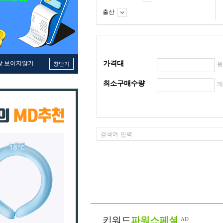
출산
창 보이지않기
가격대
창닫기
최소구매수량
키워드
파워스페셜