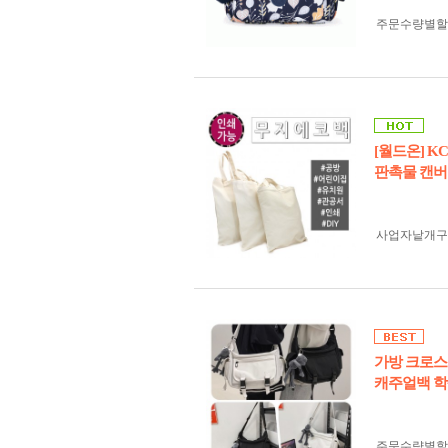
주문수량별할
[월드온] 
판촉물 캔버
사업자 낱개
가방 크로스
캐주얼백 학
주문수량별할