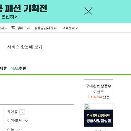
이지
장바구니
상품공급사센터
고객센터
서비스 한눈에 보기
제휴
꾹AI:
추천
구매완료 상품수
이번주
2,318,554
상품
지난주
2,326,527
상품
유아동
다양한 입점혜택
취미/도서
공급사입점상담
식품