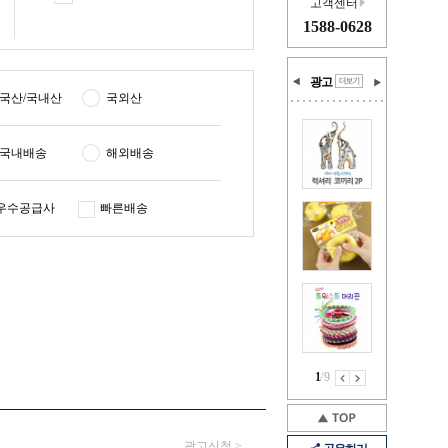
고객센터
1588-0628
광고
국산/국내산
국외산
국내배송
해외배송
우수공급사
빠른배송
1
/
9
광고신청 >