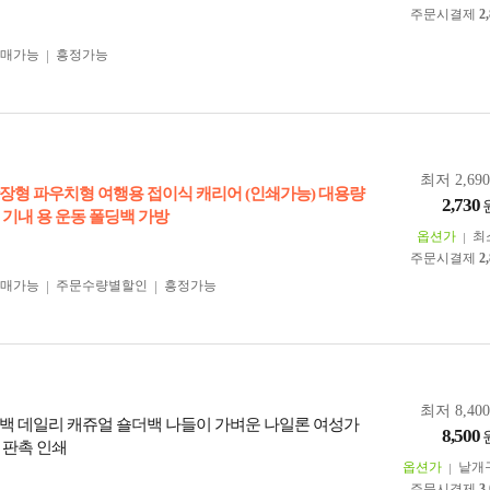
주문시결제
2
구매가능
흥정가능
최저 2,69
장형 파우치형 여행용 접이식 캐리어 (인쇄가능) 대용량
2,730
 기내 용 운동 폴딩백 가방
옵션가
최
주문시결제
2
구매가능
주문수량별할인
흥정가능
최저 8,40
백 데일리 캐쥬얼 숄더백 나들이 가벼운 나일론 여성가
8,500
 판촉 인쇄
옵션가
낱개
주문시결제
3