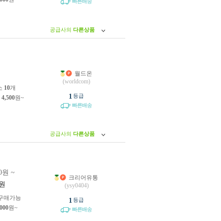
빠른배송
공급사의
다른상품
월드온
원
(worldcom)
소
10
개
1
등급
제
4,500
원~
빠른배송
공급사의
다른상품
0원 ~
크리어유통
원
(ysy0404)
구매가능
1
등급
,000
원~
빠른배송