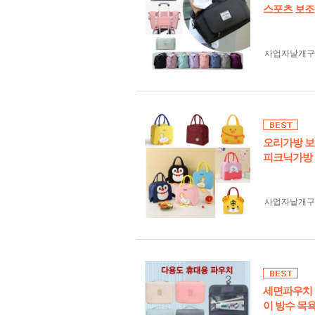
스포츠 보조
사업자 낱개
오리가방 보
피크닉가방
사업자 낱개
세면파우치 
이 방수 목욕