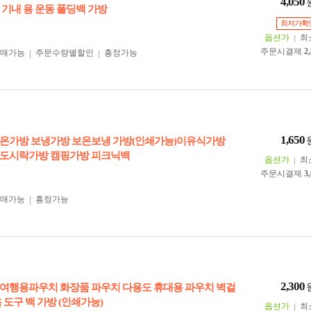
4,050
 기내 용 운동 폴딩백 가방
최저가확
옵션가
최
주문시결제
2
구매가능
주문수량별할인
흥정가능
1,650
온가방 보냉가방 보온보냉 가방(인쇄가능)이유식가방
 도시락가방 캠핑가방 피크닉백
옵션가
최
주문시결제
3
구매가능
흥정가능
2,300
여행용파우치 화장품 파우치 다용도 휴대용 파우치 벽걸
 도구 백 가방 (인쇄가능)
옵션가
최