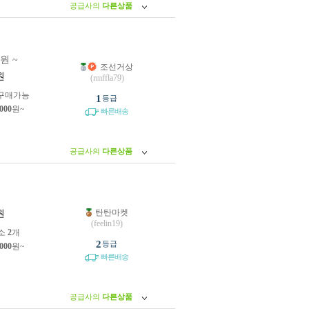
공급사의
다른상품
0원 ~
조선거상
원
(rmffla79)
구매가능
1
등급
,000
원~
빠른배송
공급사의
다른상품
탄탄마켓
원
(feelin19)
소
2
개
2
등급
,000
원~
빠른배송
공급사의
다른상품