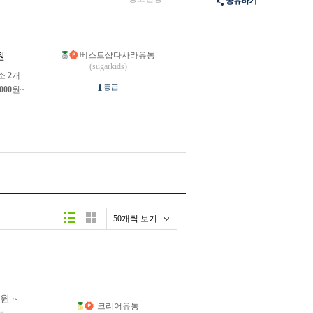
공유하기
베스트샵다사라유통
원
(sugarkids)
소
2
개
1
등급
,000
원~
50개씩 보기
0원 ~
크리어유통