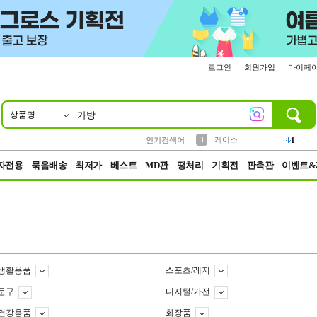
로그인
회원가입
마이페
상품명
10
1
2
3
5
6
7
8
9
벨트
생수
케이스
등산
실리콘
양말
여성패션
장갑
led
4
1
1
1
2
4
1
4
파우치
인기검색어
3
자전용
묶음배송
최저가
베스트
MD관
땡처리
기획전
판촉관
이벤트&
생활용품
스포츠/레저
문구
디지털/가전
건강용품
화장품