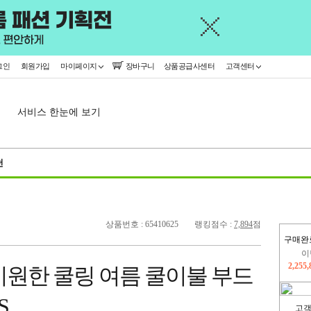
그인
회원가입
마이페이지
장바구니
상품공급사센터
고객센터
서비스 한눈에 보기
천
상품번호 : 65410625
랭킹점수 :
7,894
점
구매완
지
2,326
시원한 쿨링 여름 쿨이불 부드
이
2,255
S
고