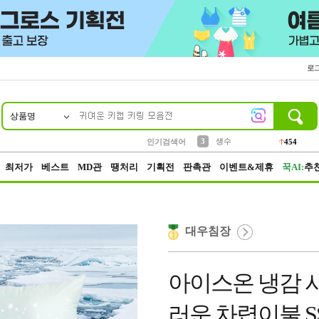
로
상품명
10
1
2
3
6
7
8
9
파우치
케이스
생수
실리콘
양말
모자
양산
여성패션
454
555
12
12
1
1
5
3
4
등산
인기검색어
152
5
벨트
395
최저가
베스트
MD관
땡처리
기획전
판촉관
이벤트&제휴
꾹AI:
추
대우침장
아이스온 냉감 
러운 차렵이불 S