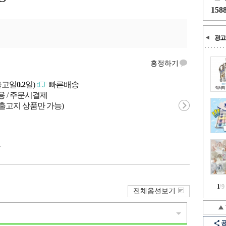
158
광고
흥정하기
출고일
0.2
일)
빠른배송
용 / 주문시결제
 출고지 상품만 가능)
국
1
/
9
전체옵션보기