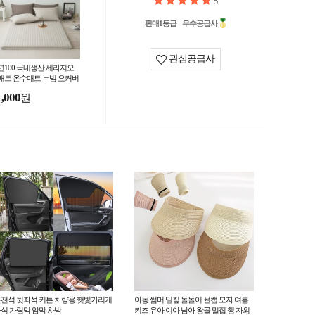
5
판매1등급
우수공급사
관심공급사
면100 국내생산 세라지오
매트 온수매트 누빔 요커버
1,000
원
전석 뒷좌석 커튼 차량용 햇빛가리개
아동 썸머 밀짚 돌돌이 썬캡 모자 여름
석 가림막 암막 차박
키즈 유아 여아 남아 왕골 밀집 챙 자외