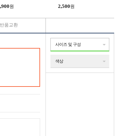
선 사은품 차단 어린이집
,900
2,500
원
원
반품교환
사이즈 및 구성
색상