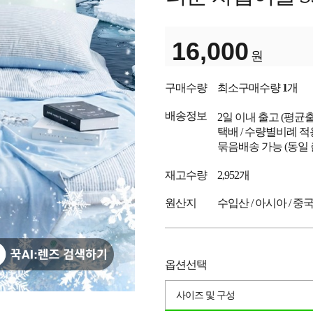
16,000
원
구매수량
최소구매수량
1
개
배송정보
2일 이내 출고
(평균
택배 / 수량별비례 적
묶음배송 가능 (동일
재고수량
2,952개
원산지
수입산 / 아시아 / 중
옵션선택
사이즈 및 구성