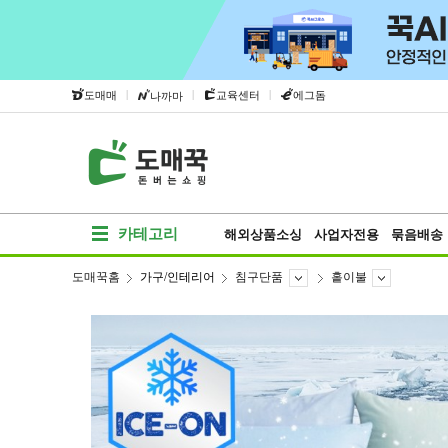
|
|
|
도매매
교육센터
에그돔
나까마
카테고리
해외상품소싱
사업자전용
묶음배송
도매꾹홈
가구/인테리어
침구단품
홑이불