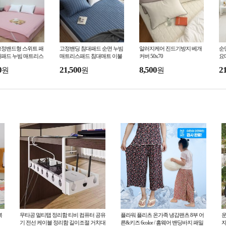
고정밴드형 스위트 패
고정밴딩 침대패드 순면 누빔
알러지케어 진드기방지 베개
순
대패드 누빔 매트리스
매트리스패드 침대매트 이불
커버 50x70
요
밀리패드 침대매트
패드 슈퍼싱글 퀸
0
21,500
8,500
2
원
원
원
북
무타공 멀티탭 정리함 티비 컴퓨터 공유
플라워 플리츠 온가족 냉감팬츠 8부 어
운
기 전선 케이블 정리함 길이조절 거치대
른&키즈 6color / 홈웨어 밴딩바지 패밀
자