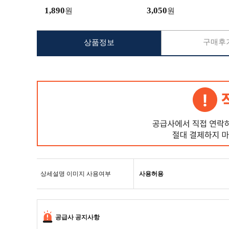
리 피크닉돗자리 캠핑돗자리
1,890
3,050
원
원
구매후기
상품정보
상세설명 이미지 사용여부
사용허용
공급사 공지사항