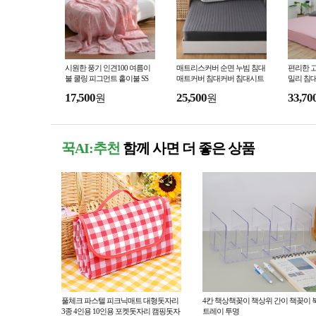
시원한 풍기 인견100 여름이
매트리스커버 순면 누빔 침대
편리한 
불 쿨링 피그먼트 홑이불 SS
매트커버 침대커버 침대시트
밀리 침
싱글 슈퍼싱글 퀸 킹
패드 패
17,500
25,500
33,70
원
원
꾹AI:추천
함께 사면 더 좋은 상품
풀체크 파스텔 피크닉매트 대형돗자리
4칸 책상책꽂이 책상위 간이 책꽂이 
3종 4인용 10인용 포켓돗자리 캠핑돗자
트레이 투명