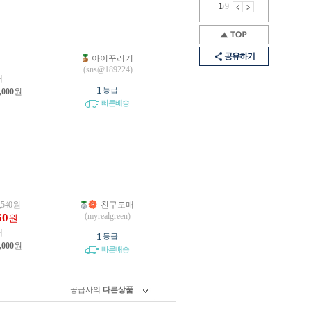
1
/
9
공유하기
아이꾸러기
원
(sns@189224)
개
1
등급
,000
원
빠른배송
,540
원
친구도매
60
(myrealgreen)
원
개
1
등급
,000
원
빠른배송
공급사의
다른상품