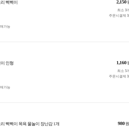
2,150
오리 삑삑이
최소
3
주문시결제
3
구매가능
1,160
삑이 인형
최소
5
주문시결제
3
구매가능
980
오리 삑삑이 목욕 물놀이 장난감 1개