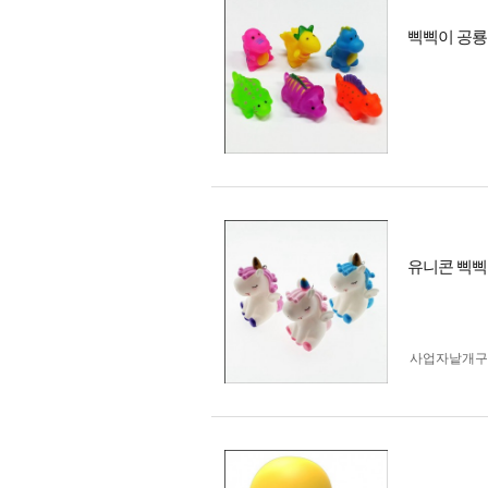
삑삑이 공룡
유니콘 삑삑
사업자 낱개