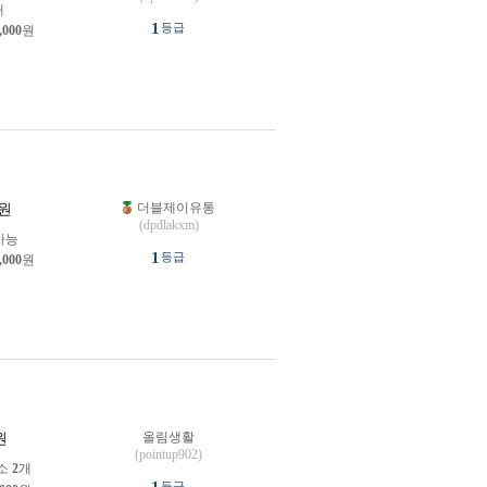
개
1
등급
,000
원
더블제이유통
원
(dpdlakxm)
가능
1
등급
,000
원
올림생활
원
(pointup902)
소
2
개
등급