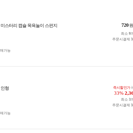
720
 미스터리 캡슐 목욕놀이 스펀지
최소
9
주문시결제
3
구매가능
즉시할인가
3
 인형
33%
2,3
최소
3
주문시결제
3
구매가능