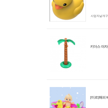
사업자 낱개
키더스 야자
[미르]해피