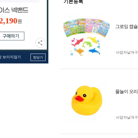
기본등록
2,190
원
그로잉 캡슐
사업자 낱개
창 보이지않기
창닫기
물놀이 오리
사업자 낱개