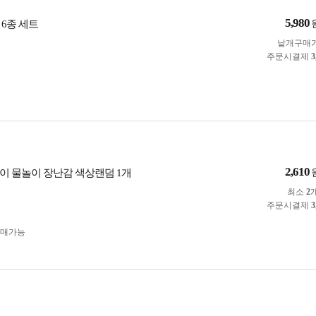
5,980
 6종 세트
낱개구매
주문시결제
3
2,610
이 물놀이 장난감 색상랜덤 1개
최소
2
주문시결제
3
구매가능