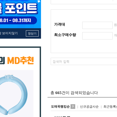
가격대
창 보이지않기
창닫기
최소구매수량
총
665
건이 검색되었습니다
도매꾹랭킹순
신규공급사순
최근등록