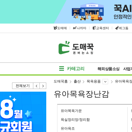
|
|
|
도매매
나까마
교육센터
에그돔
카테고리
해외상품소싱
사업
도매꾹홈
출산
목욕용품
유아목욕
전체보기
유아목욕장난감
유아목욕가운
욕실정리망/정리함
유아욕조