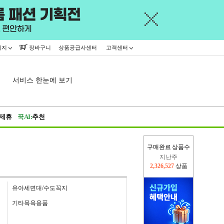
이지
장바구니
상품공급사센터
고객센터
서비스 한눈에 보기
제휴
꾹AI:
추천
구매완료 상품수
지난주
2,326,527
상품
이번주
2,285,891
상품
유아세면대/수도꼭지
기타목욕용품