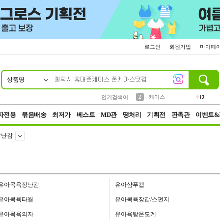
로그인
회원가입
마이페
상품명
10
1
4
5
6
7
8
9
파우치
등산
벨트
실리콘
양말
모자
양산
여성패션
152
395
555
12
1
1
5
3
2
케이스
인기검색어
12
3
생수
454
자전용
묶음배송
최저가
베스트
MD관
땡처리
기획전
판촉관
이벤트&
장난감
유아목욕장난감
유아샴푸캡
유아목욕타월
유아목욕장갑/스펀지
유아목욕의자
유아욕탕온도계