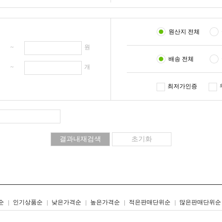
원산지 전체
원 ~
원
배송 전체
개 ~
개
최저가인증
리스트형
갤러리형
순
인기상품순
낮은가격순
높은가격순
적은판매단위순
많은판매단위순