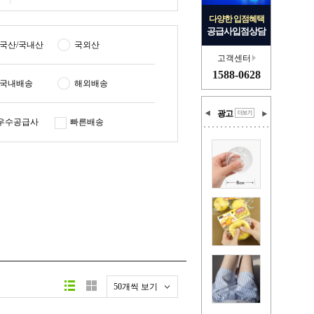
다양한 입점혜택
공급사입점상담
국산/국내산
국외산
고객센터
1588-0628
국내배송
해외배송
광고
우수공급사
빠른배송
50개씩 보기