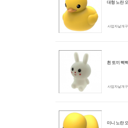
대형 노란 
사업자 낱개
흰 토끼 삑
사업자 낱개
미니 노란 