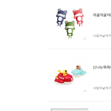
개굴개굴 
사업자 낱개
신나는목욕
사업자 낱개