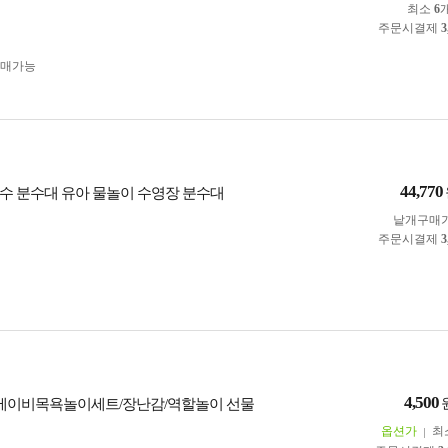
최소
6
주문시결제
3
구매가능
44,770
수 분수대 유아 물놀이 수영장 분수대
낱개구매
주문시결제
3
4,500
 베이비목욕놀이세트/장난감/역할놀이 선물
옵션가
최