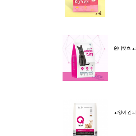
원더캣츠 고
고양이 건식 