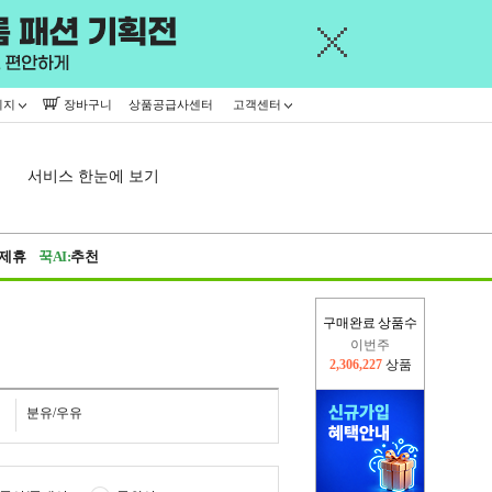
이지
장바구니
상품공급사센터
고객센터
서비스 한눈에 보기
제휴
꾹AI:
추천
구매완료 상품수
이번주
2,306,227
상품
지난주
2,326,527
상품
분유/우유