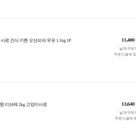
11,400
사료 건식 키튼 오션피쉬 우유 1.1kg 1P
낱개구매
주문시결제
3
13,640
령 리브레 2kg 고양이사료
낱개구매
주문시결제
3