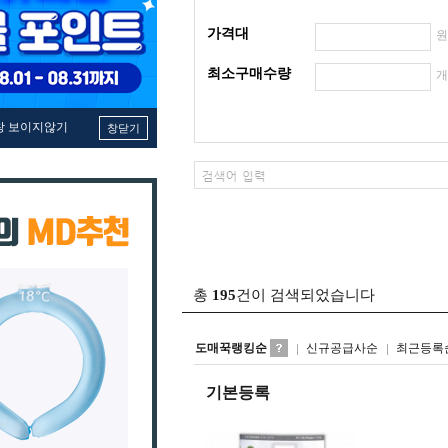
가격대
최소구매수량
창 보이지않기
창닫기
총
195
건이 검색되었습니다
도매꾹랭킹순
신규공급사순
최근등록
기본등록