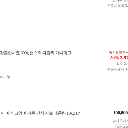
낱개구매
주문시결제
3
즉시할인가
4
강혼합사료 600g 햄스터 다람쥐 기니피그
26%
2,9
최소
2
주문시결제
3
구매가능
100,800
끼 아기 고양이 키튼 건식 사료 대용량 10kg 1P
낱개구매
무료배