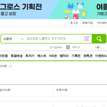
로그인
회원가입
마이페
상품명
10
1
4
5
6
7
8
9
파우치
등산
벨트
실리콘
양말
모자
양산
여성패션
152
395
555
12
1
1
5
3
2
케이스
인기검색어
12
3
생수
454
자전용
묶음배송
최저가
베스트
MD관
땡처리
기획전
판촉관
이벤트&
이사료
습식사료
수제사료