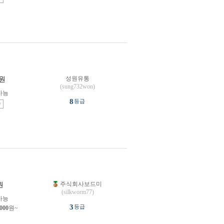
성원유통
원
(sung732won)
가능
8
등급
송
주식회사보드미
원
(silkworm77)
가능
3
등급
,000
원~