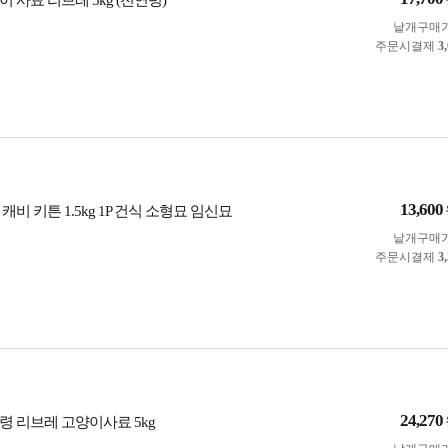
 사료 리브레 5kg (전연령)
낱개구매
주문시결제
3
13,600
캐비 키튼 1.5kg 1P 건식 소형묘 임신묘
낱개구매
주문시결제
3
24,270
령 리브레 고양이사료 5kg