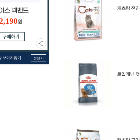
캐츠랑 전연령
2,190
원
창 보이지않기
창닫기
로얄캐닌 캣 