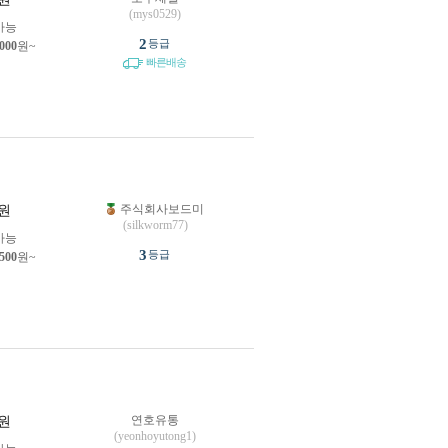
(mys0529)
가능
2
등급
,000
원~
빠른배송
주식회사보드미
원
(silkworm77)
가능
3
등급
,500
원~
연호유통
원
(yeonhoyutong1)