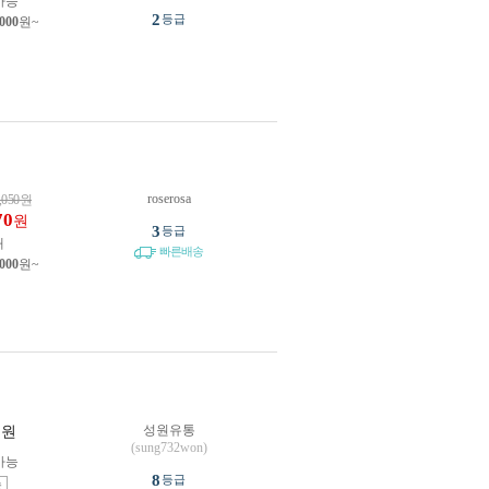
가능
2
등급
,000
원~
roserosa
,050
원
70
원
3
등급
개
빠른배송
,000
원~
성원유통
원
(sung732won)
가능
8
등급
송