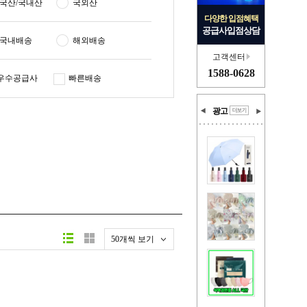
국산/국내산
국외산
다양한 입점혜택
공급사입점상담
국내배송
해외배송
고객센터
1588-0628
우수공급사
빠른배송
광고
50개씩 보기