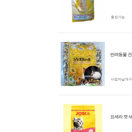
흥정가능
반려동물 건
사업자 낱개
요세라 캣 새