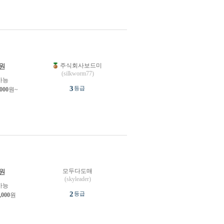
주식회사보드미
원
(silkworm77)
가능
3
등급
,000
원~
모두다도매
원
(skyleader)
가능
2
등급
,000
원