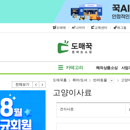
|
|
|
도매매
나까마
교육센터
에그돔
카테고리
해외상품소싱
사업
도매꾹홈
취미/도서
반려동물
고양
전체보기
고양이사료
건식사료