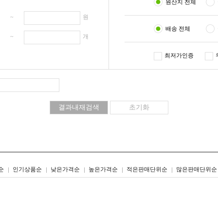
원산지 전체
원 ~
원
배송 전체
개 ~
개
최저가인증
리스트형
갤러리형
순
인기상품순
낮은가격순
높은가격순
적은판매단위순
많은판매단위순