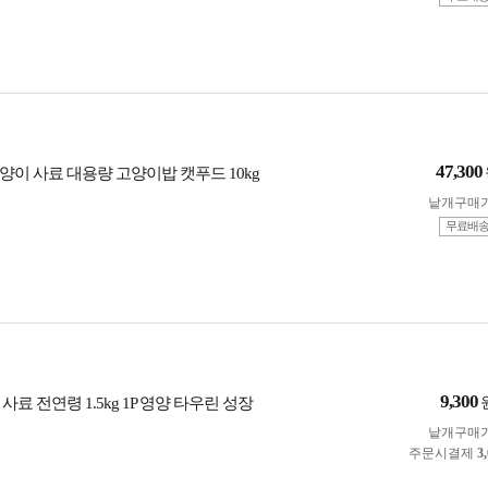
47,300
양이 사료 대용량 고양이밥 캣푸드 10kg
낱개구매
무료배
9,300
사료 전연령 1.5kg 1P 영양 타우린 성장
낱개구매
주문시결제
3