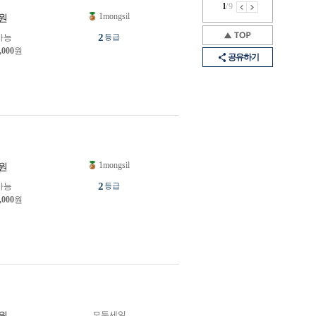
1
/
9
1mongsil
원
2
가능
등급
,000
원
공유하기
1mongsil
원
2
가능
등급
,000
원
모두세일
원