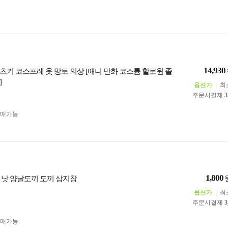
14,930
츠키 코스프레 옷 망토 의상 [애니 만화 코스튬 할로윈 졸
]
옵션가
최
주문시결제
3
구매가능
1,800
 낫 양날도끼 도끼 삼지창
옵션가
최
주문시결제
3
구매가능