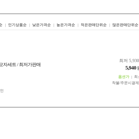
리스트형
갤러리형
순
인기상품순
낮은가격순
높은가격순
적은판매단위순
많은판매단위순
최저 5,93
자세트 / 최저가판매
5,940
옵션가
최
착불/주문시결
인