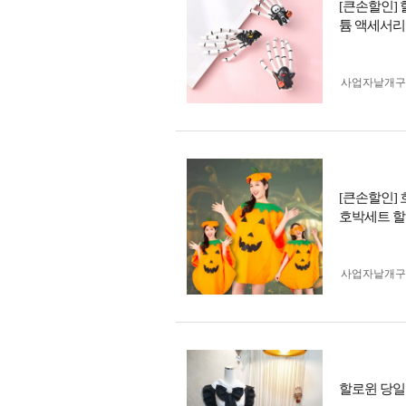
[큰손할인]
튬 액세서리
사업자 낱개
[큰손할인]
호박세트 
사업자 낱개
할로윈 당일