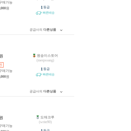
구매가능
1
등급
,000
원
빠른배송
공급사의
다른상품
원숭이스토어
원
(meepssang)
인
1
등급
구매가능
빠른배송
,000
원
공급사의
다른상품
도매크루
원
(write90)
구매가능
1
등급