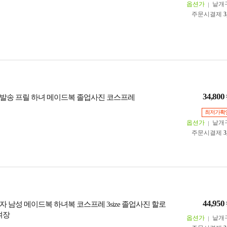
옵션가
낱개
주문시결제
3
34,800
발송 프릴 하녀 메이드복 졸업사진 코스프레
최저가확
옵션가
낱개
주문시결제
3
44,950
 남성 메이드복 하녀복 코스프레 3size 졸업사진 할로
여장
옵션가
낱개