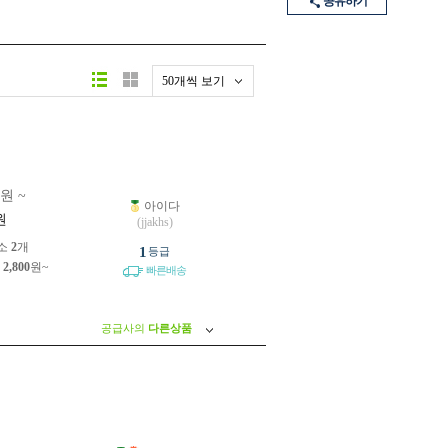
공유하기
50개씩 보기
0원 ~
아이다
원
(jjakhs)
소
2
개
1
등급
제
2,800
원~
빠른배송
공급사의
다른상품