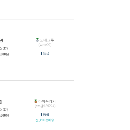
도매크루
원
(write90)
소
3
개
1
등급
,000
원
아이꾸러기
원
(sns@189224)
소
3
개
1
등급
,000
원
빠른배송