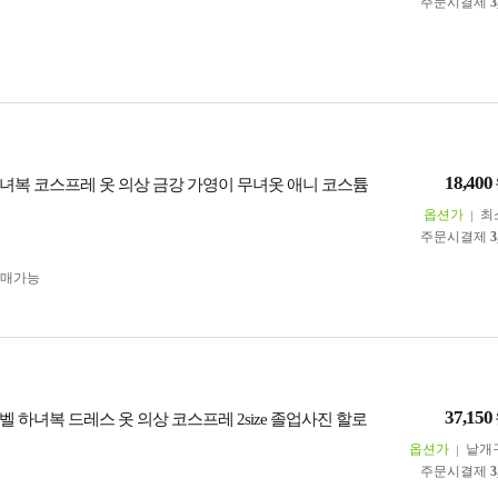
주문시결제
3
18,400
녀복 코스프레 옷 의상 금강 가영이 무녀옷 애니 코스튬
옵션가
최
주문시결제
3
구매가능
37,150
 하녀복 드레스 옷 의상 코스프레 2size 졸업사진 할로
옵션가
낱개
주문시결제
3