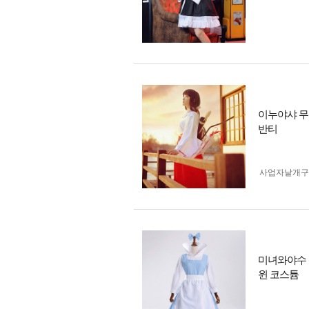
이누야샤 무
반티
사업자 낱개
미녀와야수 벨
윈 코스튬