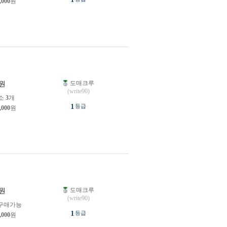
,000
원
도매크루
원
(write90)
소
3
개
1
등급
,000
원
도매크루
원
(write90)
구매가능
1
등급
,000
원