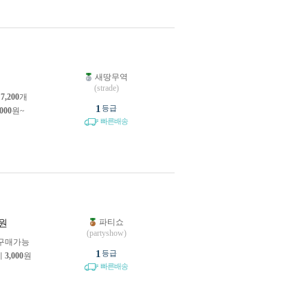
새땅무역
원
(strade)
소
7,200
개
1
등급
,000
원~
빠른배송
파티쇼
원
(partyshow)
구매가능
1
등급
제
3,000
원
빠른배송