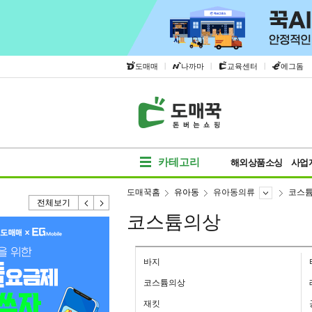
|
|
|
도매매
나까마
교육센터
에그돔
카테고리
해외상품소싱
사업
도매꾹홈
유아동
유아동의류
코스
전체보기
코스튬의상
바지
코스튬의상
재킷