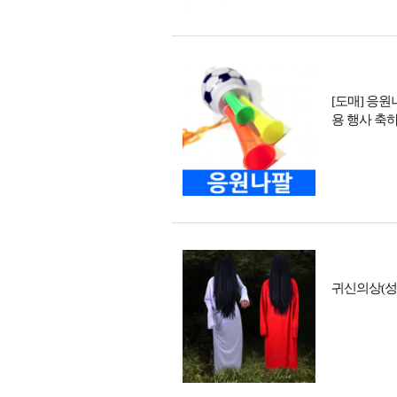
[도매] 응원
용 행사 축
귀신의상(성