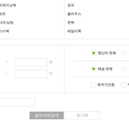
트레이닝복
점퍼
코트
블라우스
셔츠/남방
한복
스키복
패밀리룩
원산지 전체
원 ~
원
배송 전체
개 ~
개
최저가인증