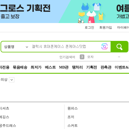
로그인
회원가입
마이페
상품명
10
1
2
3
6
7
8
9
키링
파우치
모자
선풍기
가방
양말
짱구
텀블러
2
1
1
7
3
4
미니
인기검색어
23
5
말랑이
자전용
묶음배송
최저가
베스트
MD관
땡처리
기획전
판촉관
이벤트&
튬의상
티셔츠
원피스
레깅스
조끼
공주드레스
스커트