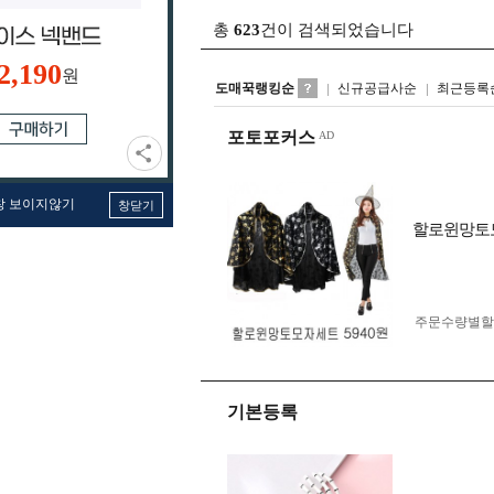
총
623
건이 검색되었습니다
2,190
원
도매꾹랭킹순
신규공급사순
최근등록
포토포커스
창 보이지않기
창닫기
할로윈망토모
주문수량별할
기본등록