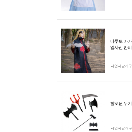
나루토 아카
업사진 반티
사업자 낱개
할로윈 무기
사업자 낱개