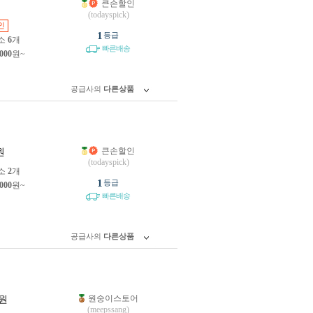
큰손할인
원
(todayspick)
인
1
등급
소
6
개
빠른배송
,000
원~
공급사의
다른상품
큰손할인
원
(todayspick)
소
2
개
1
등급
,000
원~
빠른배송
공급사의
다른상품
원숭이스토어
원
(meepssang)