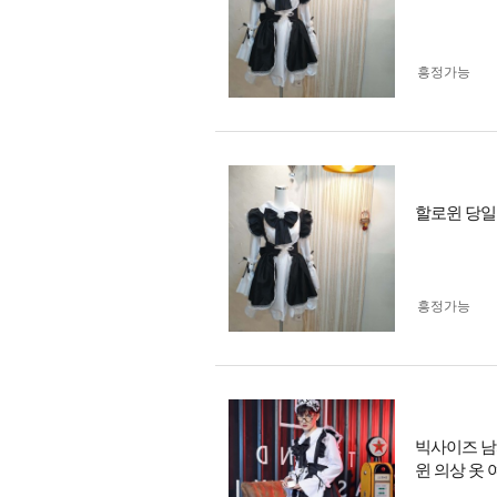
흥정가능
할로윈 당일
흥정가능
빅사이즈 남자
윈 의상 옷 