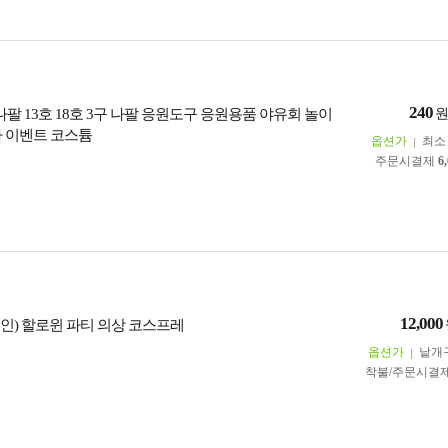
240
나팔 13호 18호 3구 나팔 응원도구 응원용품 야유회 놀이
하 이벤트 코스튬
옵션가
최
주문시결제
6
12,000
인) 할로윈 파티 의상 코스프레
옵션가
낱개
착불/주문시결