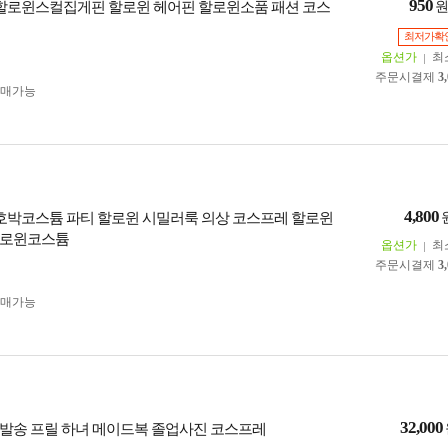
950
 할로윈스컬집게핀 할로윈 헤어핀 할로윈소품 패션 코스
최저가확
옵션가
최
주문시결제
3
구매가능
4,800
 호박코스튬 파티 할로윈 시밀러룩 의상 코스프레 할로윈
할로윈코스튬
옵션가
최
주문시결제
3
구매가능
32,000
발송 프릴 하녀 메이드복 졸업사진 코스프레