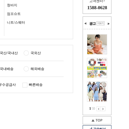
고객센터
청바지
1588-0628
점프슈트
니트/스웨터
광고
국산/국내산
국외산
국내배송
해외배송
우수공급사
빠른배송
1
/
10