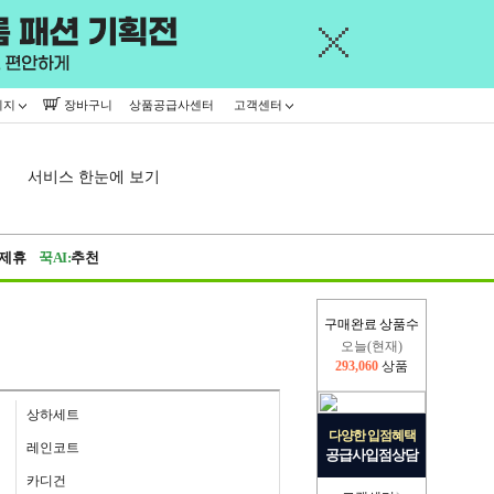
이지
장바구니
상품공급사센터
고객센터
서비스 한눈에 보기
제휴
꾹AI:
추천
구매완료 상품수
오늘(현재)
293,060
상품
어제
445,716
상품
상하세트
다양한 입점혜택
레인코트
공급사입점상담
카디건