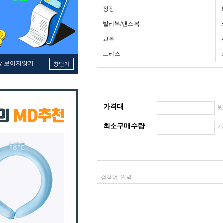
정장
발레복/댄스복
교복
드레스
창 보이지않기
창닫기
가격대
최소구매수량