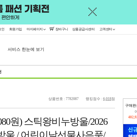
그인
회원가입
마이페이지
장바구니
상품공급사센터
고객센터
서비스 한눈에 보기
천
상품번호 : 7782087
랭킹점수 :
6,018
점
구매완
오늘
424,
80원) 스틱왕비누방울/2026
402,
방울 / 어린이날선물사은품/