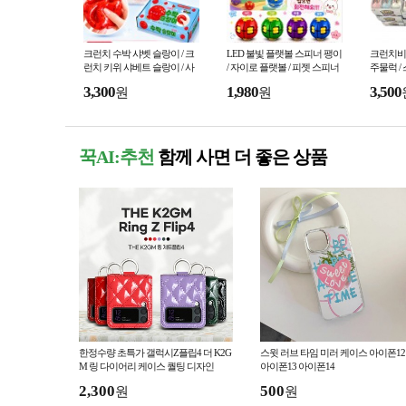
크런치 수박 샤벳 슬랑이 / 크
LED 불빛 플랫볼 스피너 팽이
크런치비누
런치 키위 샤베트 슬랑이 / 사
/ 자이로 플랫볼 / 피젯 스피너
주물럭 /
각사각소리 / 말랑이
볼 / 회전팽이
이 / 왁뿌
3,300
1,980
3,500
원
원
젯토이
꾹AI:추천
함께 사면 더 좋은 상품
한정수량 초특가 갤럭시Z플립4 더 K2G
스윗 러브 타임 미러 케이스 아이폰12
M 링 다이어리 케이스 퀄팅 디자인
아이폰13 아이폰14
2,300
500
원
원