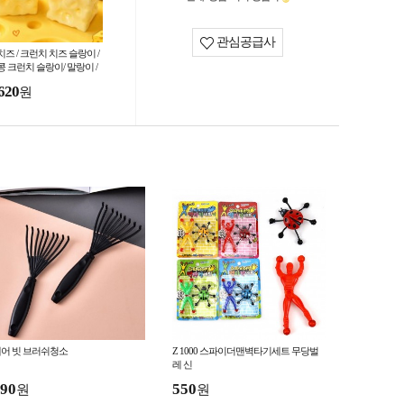
관심공급사
즈 / 크런치 치즈 슬랑이 /
콩 크런치 슬랑이/ 말랑이 /
뿌볼
620
원
어 빗 브러쉬청소
Z 1000 스파이더맨벽타기세트 무당벌
레 신
90
550
원
원