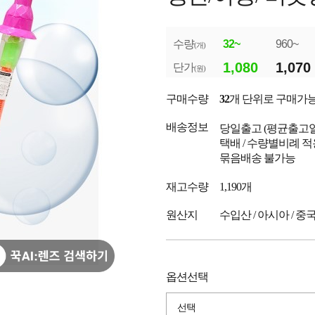
수량
32~
960~
(개)
1,080
1,070
단가
(원)
구매수량
32
개 단위로 구매가
배송정보
당일출고
(평균출고
택배 / 수량별비례 적
묶음배송 불가능
재고수량
1,190개
원산지
수입산 / 아시아 / 중
옵션선택
선택