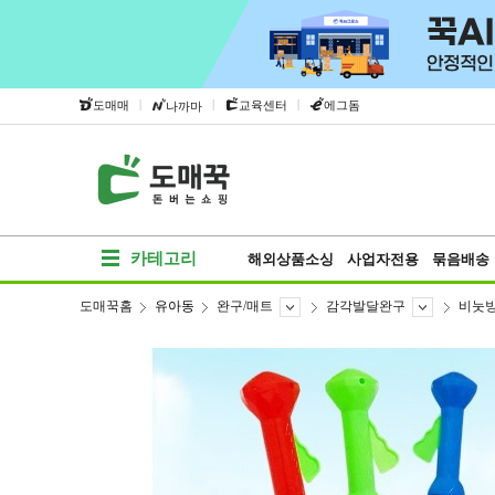
|
|
|
도매매
교육센터
에그돔
나까마
카테고리
해외상품소싱
사업자전용
묶음배송
도매꾹홈
유아동
완구/매트
감각발달완구
비눗