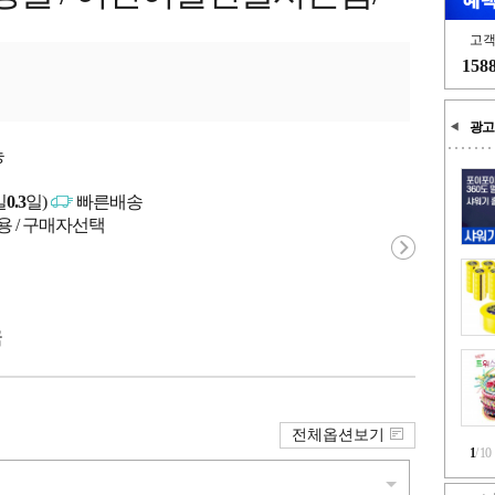
고
158
광고
능
일
0.3
일)
빠른배송
용 / 구매자선택
국
전체옵션보기
1
/
10