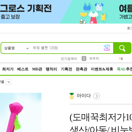
로
상품명
10
1
4
5
6
7
8
9
키링
선풍기
말랑이
키캡
텀블러
가방
양말
양산
1
1
5
2
2
2
파우치
인기검색어
1
3
모자
2
최저가
베스트
MD관
땡처리
기획전
판촉관
이벤트&제휴
꾹AI:
추
방울
아이다
(도매꾹최저가10
생산/아동/ 비눗