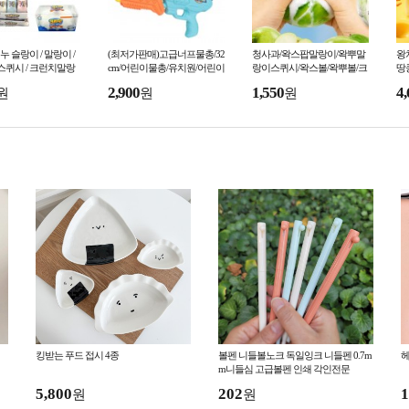
 슬랑이 / 말랑이 /
(최저가판매)고급너프물총/32
청사과/왁스팝말랑이/왁뿌말
왕치
 스퀴시 / 크런치말랑
cm/어린이물총/유치원/어린이
랑이스퀴시/왁스볼/왁뿌볼/크
땅
볼 /스트레스해소 / 피
집/물총축제용/여름/KC인증
런치말랑이/소리나는아이스
왁
2,900
1,550
4,
원
원
원
크림 말랑이
킹받는 푸드 접시 4종
볼펜 니들볼노크 독일잉크 니들펜 0.7m
헤
m니들심 고급볼펜 인쇄 각인전문
5,800
202
1
원
원