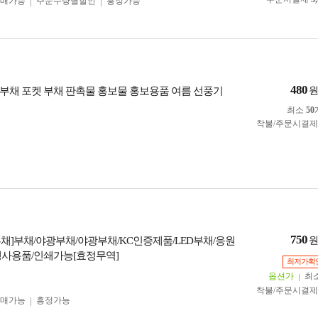
구매가능
주문수량별할인
흥정가능
480
부채 포켓 부채 판촉물 홍보물 홍보용품 여름 선풍기
최소
50
착불/주문시결
750
 부채]부채/야광부채/야광부채/KC인증제품/LED부채/응원
행사용품/인쇄가능[효정무역]
최저가확
옵션가
최
착불/주문시결
구매가능
흥정가능