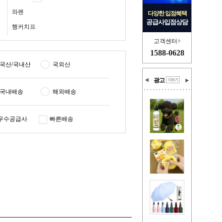
와펜
다양한 입점혜택
공급사입점상담
행커치프
고객센터
1588-0628
국산/국내산
국외산
광고
국내배송
해외배송
우수공급사
빠른배송