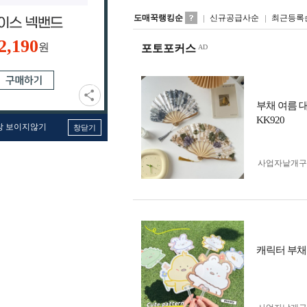
도매꾹랭킹순
신규공급사순
최근등록
2,190
원
포토포커스
부채 여름 
KK920
창 보이지않기
창닫기
사업자 낱개
캐릭터 부채