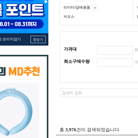
라이터/담배용품
커프스
창 보이지않기
창닫기
가격대
최소구매수량
총
3,976
건이 검색되었습니다