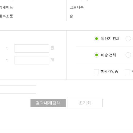
넥케이프
코르사주
한복소품
숄
원산지 전체
원 ~
원
배송 전체
개 ~
개
최저가인증