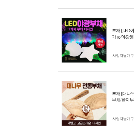
부채 [LE
가능/야광봉
사업자 낱개
부채 [대나
부채/한지부
사업자 낱개