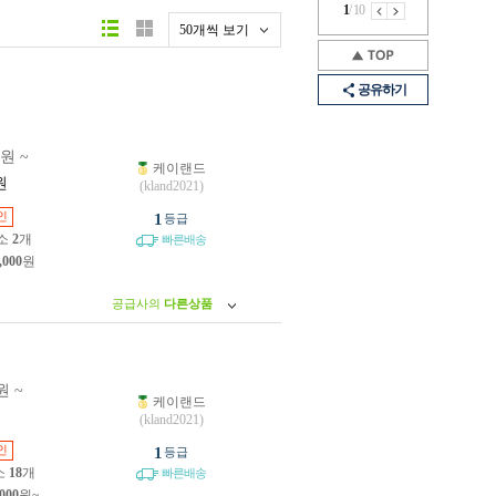
1
/
10
50개씩 보기
공유하기
0원 ~
케이랜드
원
(kland2021)
인
1
등급
소
2
개
빠른배송
,000
원
공급사의
다른상품
원 ~
케이랜드
원
(kland2021)
인
1
등급
소
18
개
빠른배송
,000
원~