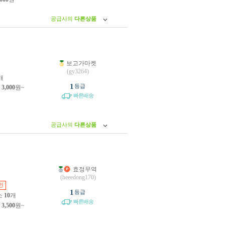
공급사의
다른상품
보고가마켓
원
(gy3264)
개
1
등급
제
3,000
원~
빠른배송
공급사의
다른상품
효정무역
원
(heeedong170)
인
1
등급
소
10
개
빠른배송
제
3,500
원~