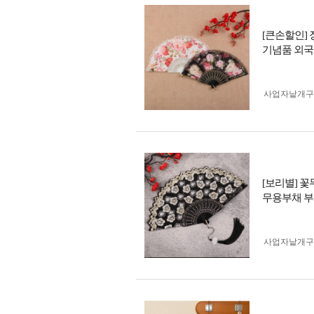
[큰손할인]
기념품 외국
사업자 낱개
[보리별] 
무용부채 부
사업자 낱개