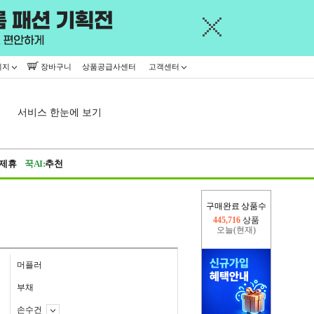
이지
장바구니
상품공급사센터
고객센터
서비스 한눈에 보기
제휴
꾹AI:
추천
구매완료 상품수
오늘(현재)
115
상품
어제
445,716
상품
머플러
부채
손수건