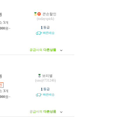
큰손할인
원
(todayspick)
소
5
개
1
등급
,000
원~
빠른배송
공급사의
다른상품
보리별
원
(sns@731246)
인
1
등급
소
3
개
빠른배송
,000
원~
공급사의
다른상품