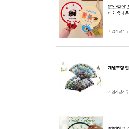
[큰손할인]
터치 휴대용
사업자 낱개
개별포장 접
사업자 낱개
[별별창고]