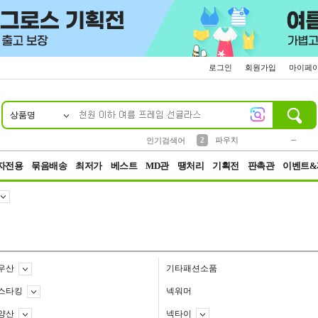
로그인
회원가입
마이페
상품명
10
1
4
5
6
7
8
9
키링
미니
말랑이
선풍기
가방
양말
짱구
텀블러
23
2
1
1
7
3
2
파우치
인기검색어
3
모자
자전용
묶음배송
최저가
베스트
MD관
땡처리
기획전
판촉관
이벤트&
우산
기타패션소품
스타킹
넥워머
양산
넥타이