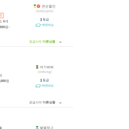
큰손할인
원
(todayspick)
인
1
등급
소
6
개
빠른배송
,000
원~
공급사의
다른상품
여기봐봐
원
(eotlseng)
개
1
등급
,000
원
빠른배송
공급사의
다른상품
별별창고
원