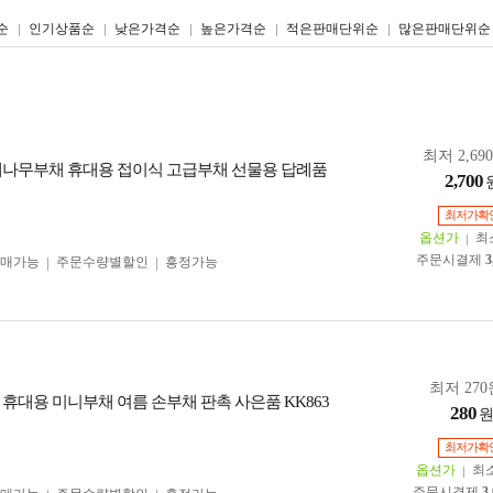
리스트형
갤러리형
순
인기상품순
낮은가격순
높은가격순
적은판매단위순
많은판매단위순
최저 2,69
대나무부채 휴대용 접이식 고급부채 선물용 답례품
2,700
최저가확
옵션가
최
주문시결제
3
구매가능
주문수량별할인
흥정가능
최저 270
 휴대용 미니부채 여름 손부채 판촉 사은품 KK863
280
최저가확
옵션가
최
주문시결제
3