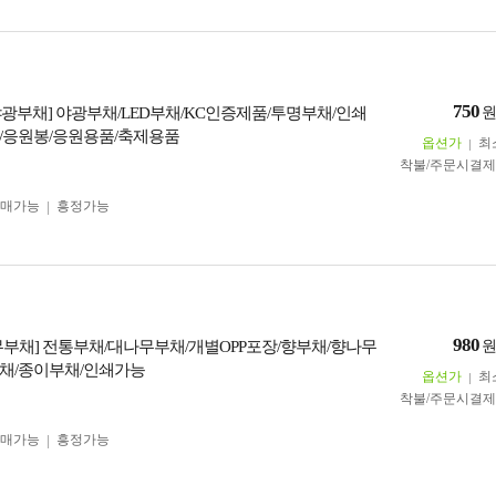
750
D야광부채] 야광부채/LED부채/KC인증제품/투명부채/인쇄
/응원봉/응원용품/축제용품
옵션가
최
착불/주문시결
구매가능
흥정가능
980
무부채] 전통부채/대나무부채/개별OPP포장/향부채/향나무
채/종이부채/인쇄가능
옵션가
최
착불/주문시결
구매가능
흥정가능