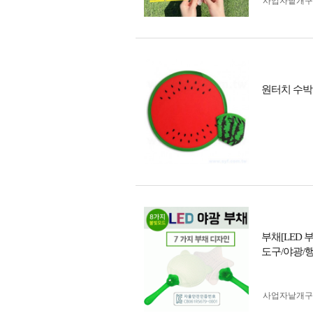
사업자 낱개
원터치 수박
부채[LED
도구/야광/
사업자 낱개