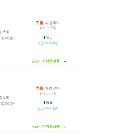
재경무역
원
(wsujin74)
소
6
개
1
등급
제
3,500
원~
빠른배송
공급사의
다른상품
재경무역
원
(wsujin74)
소
6
개
1
등급
제
3,500
원~
빠른배송
공급사의
다른상품