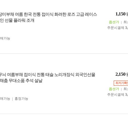
1,150
 장미부채 여름 한국 전통 접이식 화려한 로즈 고급 레이스
인 선물 플라워 조개
옵션가
최
주문시결제
3
구매가능
2,150
꽃무늬 여름부채 접이식 전통 태슬 노리개장식 외국인선물
채춤 무대소품 추석 설날
최저가확
옵션가
최
주문시결제
3
구매가능
흥정가능