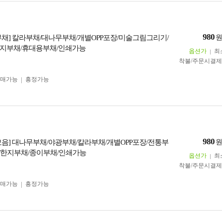
980
부채] 칼라부채/대나무부채/개별OPP포장/미술그림그리기/
한지부채/휴대용부채/인쇄가능
옵션가
최
착불/주문시결
구매가능
흥정가능
980
모음] 대나무부채/야광부채/칼라부채/개별OPP포장/전통부
채/한지부채/종이부채/인쇄가능
옵션가
최
착불/주문시결
구매가능
흥정가능