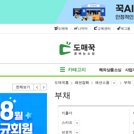
|
|
|
도매매
나까마
교육센터
에그돔
카테고리
해외상품소싱
사업
도매꾹홈
패션잡화
패션소품
부채
전체보기
부채
키홀더
스카프
브로치