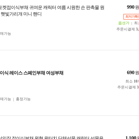
990
 포켓접이식부채 귀여운 캐릭터 여름 시원한 손 판촉물 원
 햇빛가리개 미니 핸디
최저가확
옵션가
최
주문시결제
3
구매가능
690
이식 레이스 스페인부채 여성부채
최소
10
주문시결제
3
구매가능
흥정가능
1,100
 선인장 접이식부채 원형 원터치 단체선물 캐릭터 선물용