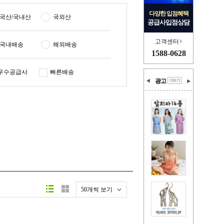
다양한 입점혜택
국산/국내산
국외산
공급사입점상담
고객센터
국내배송
해외배송
1588-0628
우수공급사
빠른배송
광고
50개씩 보기