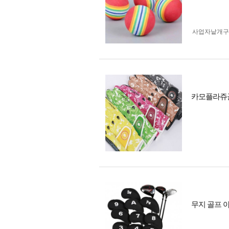
사업자 낱개
카모플라쥬골
무지 골프 아