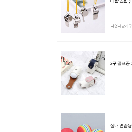
메탈 스틸 심
사업자 낱개
2구 골프공 
실내 연습용 