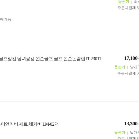
옵션가
최
주문시결제
3
구매가능
17,100
프장갑 남녀공용 왼손골프 골프 왼손논슬립 IT-23011
옵션가
낱개
주문시결제
3
13,300
이언커버 세트 채커버 LM-0274
옵션가
낱개
주문시결제
3