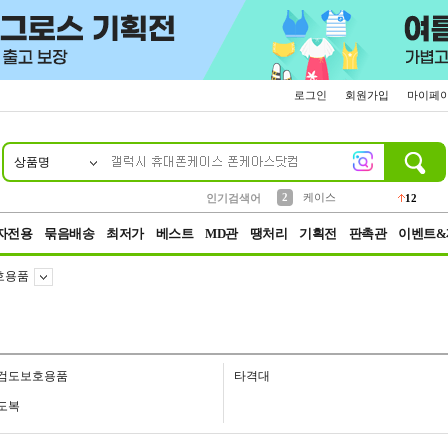
로그인
회원가입
마이페
상품명
10
1
4
5
6
7
8
9
파우치
등산
벨트
실리콘
양말
모자
양산
여성패션
152
395
555
12
1
1
5
3
2
케이스
인기검색어
12
3
생수
454
자전용
묶음배송
최저가
베스트
MD관
땡처리
기획전
판촉관
이벤트&
호용품
검도보호용품
타격대
도복