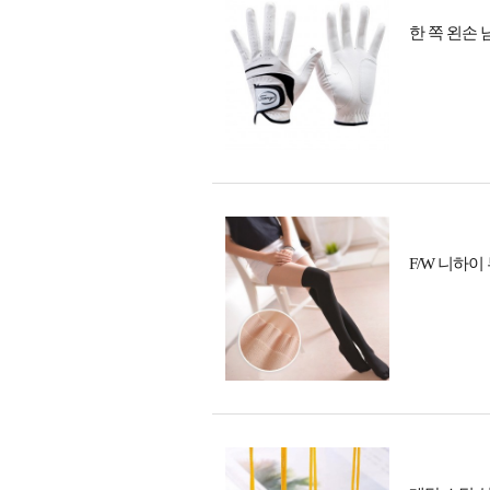
한 쪽 왼손 
F/W 니하이