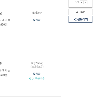
1
/
9
kindlion4
원
공유하기
5
구매가능
등급
,000
원
BuyNshop
원
(mobilets3)
구매가능
5
등급
,500
원
빠른배송