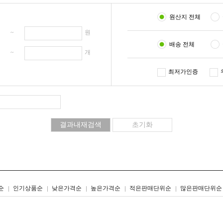
원산지 전체
원 ~
원
배송 전체
개 ~
개
최저가인증
리스트형
갤러리형
순
인기상품순
낮은가격순
높은가격순
적은판매단위순
많은판매단위순