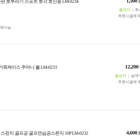
1,500
판 호루라기 스포츠 호각 호신용 LM-0234
옵션가
최
주문시결제
3
구매가능
12,200
가죽케이스 주머니 볼 LM-0233
옵션가
낱개
주문시결제
3
4,600
스펀지 골프공 골프연습공스폰지 10P LM-0232