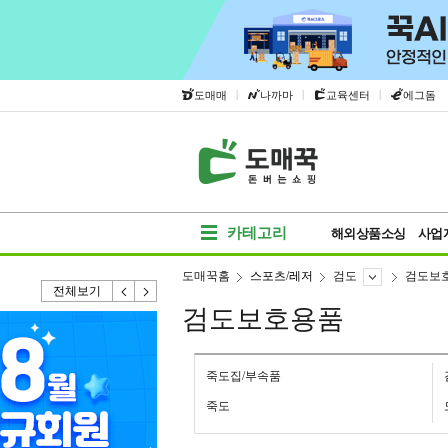
|
|
|
도매매
나까마
교육센터
에그돔
카테고리
해외상품소싱
사업
도매꾹홈
스포츠/레저
검도
검도보
전체보기
검도보호용품
죽도집/부속품
죽도