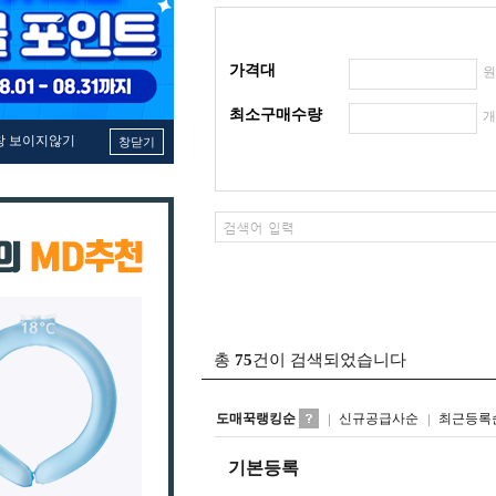
가격대
최소구매수량
창 보이지않기
창닫기
총
75
건이 검색되었습니다
도매꾹랭킹순
신규공급사순
최근등록
기본등록