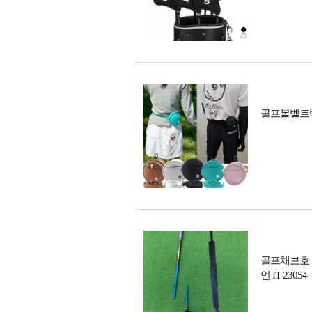
골프볼벨트백
골프채보호 
언 IT-23054