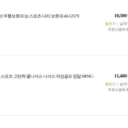
10,500
 무릎보호대 2p 스포츠 다리 보호대 dd-12579
옵션가
낱개
주문시결제
3
11,400
 스포츠 고탄력 쿨니삭스 니삭스 여성골프 양말 MFNC-
옵션가
낱개
주문시결제
3