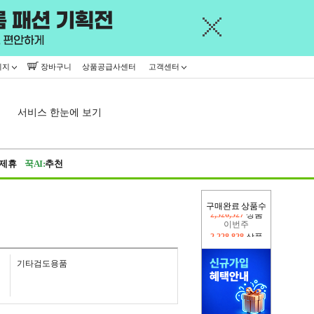
이지
장바구니
상품공급사센터
고객센터
서비스 한눈에 보기
제휴
꾹AI:
추천
구매완료 상품수
이번주
2,228,828
상품
지난주
2,326,527
상품
기타검도용품