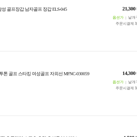
21,300
남성 골프장갑 남자골프 장갑 ELS-045
옵션가
낱개
주문시결제
3
14,300
 투톤 골프 스타킹 여성골프 자외선 MFNC-030059
옵션가
낱개
주문시결제
3