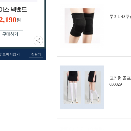
루미나D 쿠션
2,190
원
창 보이지않기
창닫기
고리형 골프
030029