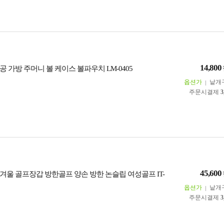
14,800
 가방 주머니 볼 케이스 볼파우치 LM-0405
옵션가
낱개
주문시결제
3
45,600
겨울 골프장갑 방한골프 양손 방한 논슬립 여성골프 IT-
옵션가
낱개
주문시결제
3