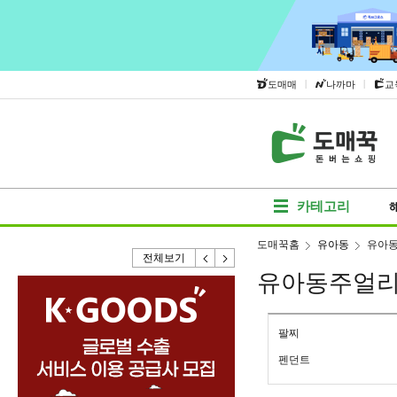
|
|
도매매
나까마
교
카테고리
도매꾹홈
유아동
유아
전체보기
유아동주얼
팔찌
펜던트