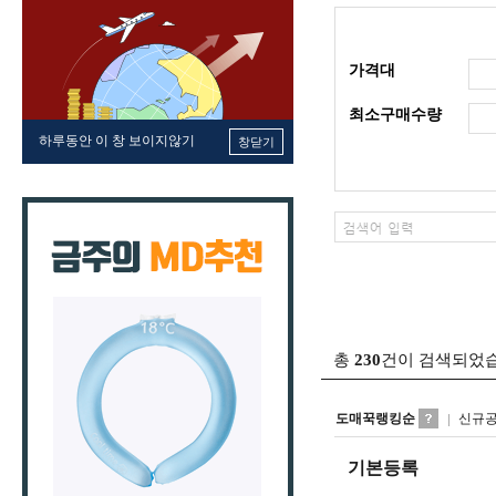
가격대
최소구매수량
하루동안 이 창 보이지않기
창닫기
총
230
건이 검색되었
도매꾹랭킹순
신규
기본등록