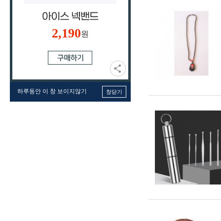
2,190
원
하루동안 이 창 보이지않기
창닫기