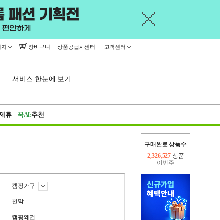
이지
장바구니
상품공급사센터
고객센터
서비스 한눈에 보기
제휴
꾹AI:
추천
구매완료 상품수
이번주
2,302,757
상품
지난주
2,326,527
상품
캠핑가구
천막
캠핑왜건