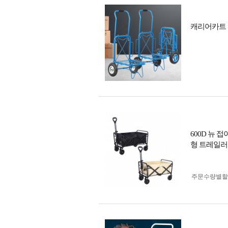
캐리어카트 
600D 뉴 
형 트레일러
주문수량별할