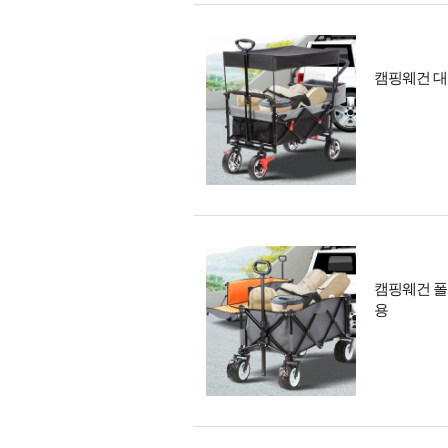
캠핑웨건 대
캠핑웨건 폴
용