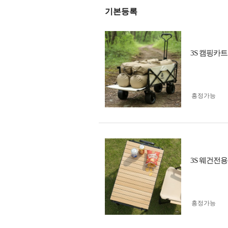
기본등록
3S 캠핑카
흥정가능
3S 웨건전
흥정가능