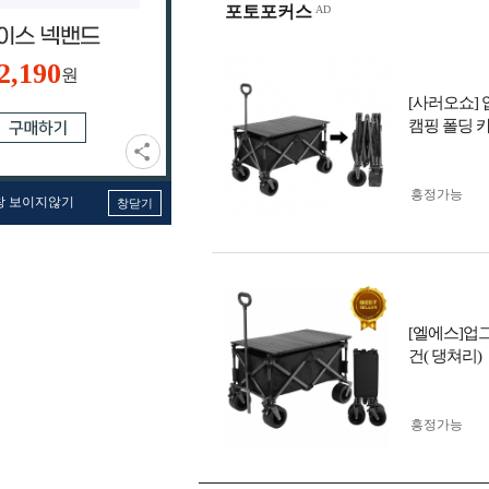
포토포커스
2,190
원
[사러오쇼]
캠핑 폴딩 카
흥정가능
창 보이지않기
창닫기
[엘에스]업
건( 댕쳐리)
흥정가능