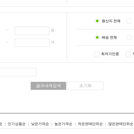
원산지 전체
원 ~
원
배송 전체
개 ~
개
최저가인증
리스트형
갤러리형
순
인기상품순
낮은가격순
높은가격순
적은판매단위순
많은판매단위순