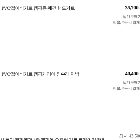
35,700
랙 PVC/접이식카트 캠핑용 웨건 핸드카트
낱개구매
착불/주문시결
40,400
린 PVC/접이식카트 캠핑캐리어 짐수레 차박
낱개구매
착불/주문시결
최저 43,50