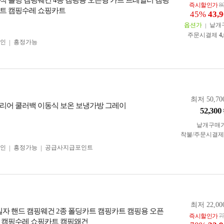
식 폴딩 캠핑웨건 4종 캠핑용 오픈형 카트 트레일러 캠핑
즉시할인가
8
트 캠핑수레 쇼핑카트
45%
43,
옵션가
낱개
주문시결제
4
인
흥정가능
최저 50,70
리어 쿨러백 이동식 보온 보냉가방 그레이
52,300
낱개구매
착불/주문시결
인
흥정가능
공급사지급포인트
최저 22,00
 일자 핸드 캠핑웨건 2종 폴딩카트 캠핑카트 캠핑용 오픈
즉시할인가
7
 캠핑수레 쇼핑카트 캠핑왜건