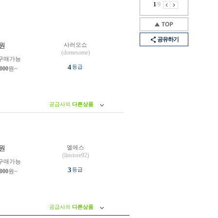
1
/
9
공유하기
사러오쇼
원
(domesome)
구매가능
4
등급
,000
원~
공급사의
다른상품
엘에스
원
(linstore92)
구매가능
3
등급
,000
원~
공급사의
다른상품