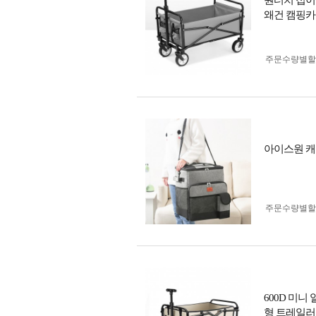
원터치 접이
왜건 캠핑카
주문수량별할
아이스원 캐
주문수량별할
600D 미니
형 트레일러