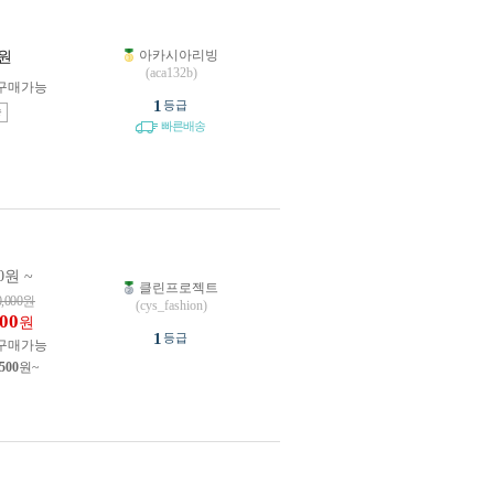
아카시아리빙
원
(aca132b)
구매가능
1
등급
송
빠른배송
0원 ~
클린프로젝트
0,000
원
(cys_fashion)
900
원
1
등급
구매가능
,500
원~