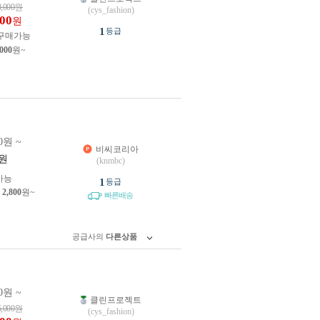
0,000
원
(cys_fashion)
900
원
1
등급
구매가능
,000
원~
0원 ~
비씨코리아
원
(knmbc)
가능
1
등급
제
2,800
원~
빠른배송
공급사의
다른상품
0원 ~
클린프로젝트
5,000
원
(cys_fashion)