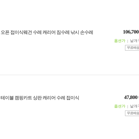
106,700
트 오픈 접이식웨건 수레 캐리어 짐수레 낚시 손수레
옵션가
낱개
무료배
47,800
용 테이블 캠핑카트 상판 캐리어 수레 접이식
옵션가
낱개
무료배