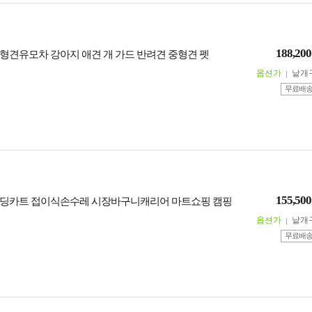
188,200
형견유모차 강아지 애견 개 가드 반려견 중형견 펫
옵션가
낱개
무료배
155,500
딩카트 접이식손수레 시장바구니캐리어 마트쇼핑 캠핑
옵션가
낱개
무료배