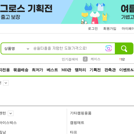
로그인
회원가입
마이페
상품명
10
1
4
5
6
7
8
9
파우치
등산
벨트
실리콘
양말
모자
양산
여성패션
152
395
555
12
1
1
5
3
2
케이스
인기검색어
12
3
생수
454
자전용
묶음배송
최저가
베스트
MD관
땡처리
기획전
판촉관
이벤트&
건
랜턴
기타캠핑용품
아이스박스
캠핑매트
침낭
타프