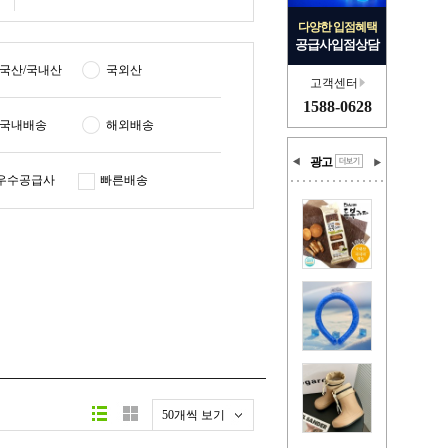
다양한 입점혜택
공급사입점상담
국산/국내산
국외산
고객센터
1588-0628
국내배송
해외배송
광고
우수공급사
빠른배송
50개씩 보기