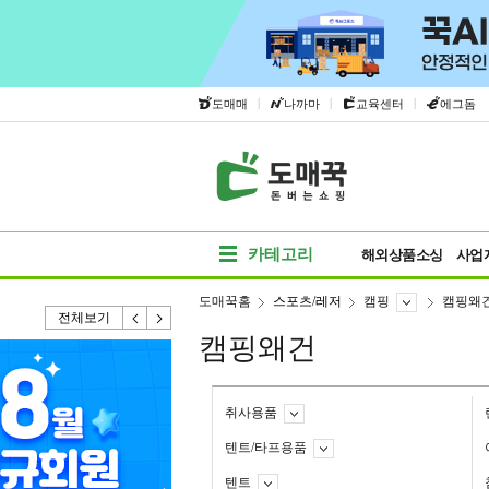
|
|
|
도매매
나까마
교육센터
에그돔
카테고리
해외상품소싱
사업
도매꾹홈
스포츠/레저
캠핑
캠핑왜
전체보기
캠핑왜건
취사용품
텐트/타프용품
텐트