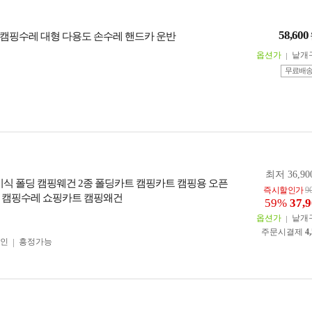
58,600
캠핑수레 대형 다용도 손수레 핸드카 운반
옵션가
낱개
무료배
최저 36,90
접이식 폴딩 캠핑웨건 2종 폴딩카트 캠핑카트 캠핑용 오픈
즉시할인가
9
 캠핑수레 쇼핑카트 캠핑왜건
59%
37,
옵션가
낱개
주문시결제
4
인
흥정가능