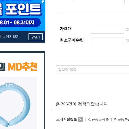
가격대
창 보이지않기
창닫기
최소구매수량
총
203
건이 검색되었습니다
도매꾹랭킹순
신규공급사순
최근등록