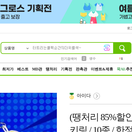
로
상품명
10
1
4
5
6
7
8
9
벨트
파우치
등산
실리콘
양말
여성패션
장갑
led
4
3
1
2
4
1
2
생수
인기검색어
1
3
케이스
1
최저가
베스트
MD관
땡처리
기획전
판촉관
이벤트&제휴
꾹AI:
추
아이다
(땡처리 85%할
키링 / 10종 /