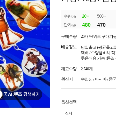
수량
20~
500~
(개)
480
470
단가
(원)
구매수량
20
개 단위로 구매가
배송정보
당일출고
(평균출고
택배 / 수량별비례 적
묶음배송 가능 (동일
재고수량
2,740개
원산지
수입산 / 아시아 / 중
옵션선택
선택