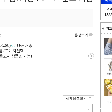
고
158
광고
능
흥정하기
일
0.2
일)
빠른배송
용 / 구매자선택
 출고지 상품만 가능)
국
전체옵션보기
1
/
9