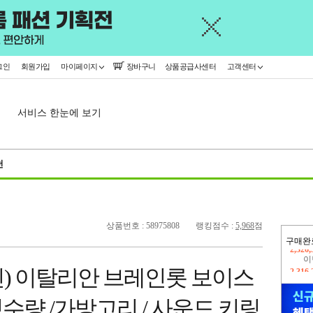
그인
회원가입
마이페이지
장바구니
상품공급사센터
고객센터
서비스 한눈에 보기
천
상품번호 : 58975808
랭킹점수 :
5,968
점
구매완
이
2,316
인) 이탈리안 브레인롯 보이스
지
2,326
 한정수량 /가방고리 / 사운드 키링