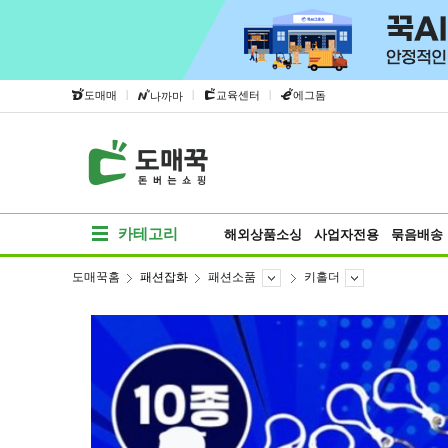
|
|
|
도매매
교육센터
에그돔
나까마
카테고리
해외상품소싱
사업자전용
묶음배송
도매꾹홈
패션잡화
패션소품
키홀더