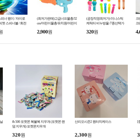
피너 팽이 / 자이로
(최저가판매)고급너프물총/32
(공장직영최저가) 미니스틱
크
 피젯 스피너볼 / 회전
cm/어린이물총/유치원/어린이
케릭터 비누방울 /7종선택가
크
집/물총축제용/여름/KC인증
능/어린이날선물사은품/아동/
2,900
320
4,
원
원
원
비눗방울 /여름/kc인증
비닐
fb 500 포켓몬 복불복 지우개 (포켓몬 랜
산리오시즌2 원터치케이스
[
덤 지우개) 포켓몬지우개
320
2,300
3
원
원