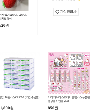
관심공급사
런치 딸기슬랑이 / 말랑이 /
런치말랑이
620
원
중앙] 부품박스 CA507-6 (18칸 수납함)
키티 캐릭터 스크래치 랜덤박스 누름펜
중성펜 사인펜 y643
1,800
850
원
원