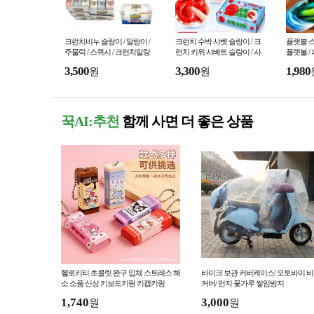
크런치비누 슬랑이 / 말랑이 /
크런치 수박 샤벳 슬랑이 / 크
플랫볼 스
주물럭 / 스퀴시 / 크런치말랑
런치 키위 샤베트 슬랑이 / 사
플랫볼 /
이 / 왁뿌볼 /스트레스해소 / 피
각사각소리 / 말랑이
팽이
3,500
3,300
1,980
원
원
젯토이
꾹AI:추천
함께 사면 더 좋은 상품
헬로키티 초콜릿 완구 입체 스트레스 해
바이크 보관 커버케이스/ 오토바이 
소 소품 신상 키보드키링 키캡키링
커버/ 먼지 꽃가루 쌓임방지
1,740
3,000
원
원