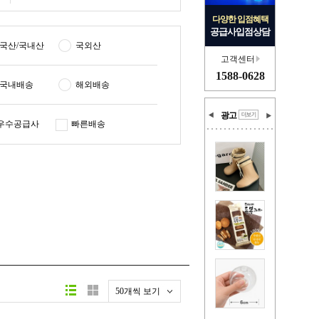
다양한 입점혜택
공급사입점상담
국산/국내산
국외산
고객센터
1588-0628
국내배송
해외배송
광고
우수공급사
빠른배송
50개씩 보기