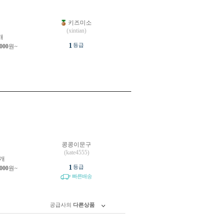
키즈미소
원
(xintian)
개
1
등급
,000
원~
콩콩이문구
원
(kate4555)
개
1
등급
,000
원~
빠른배송
공급사의
다른상품