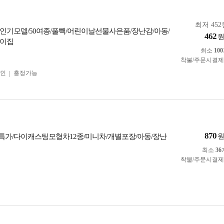
최저 452
인기모델/50여종/풀빽/어린이날선물사은품/장난감/아동/
462
린이집
최소
100
착불/주문시결
인
흥정가능
870
가/다이캐스팅모형차12종/미니차/개별포장/아동/장난
최소
36
착불/주문시결