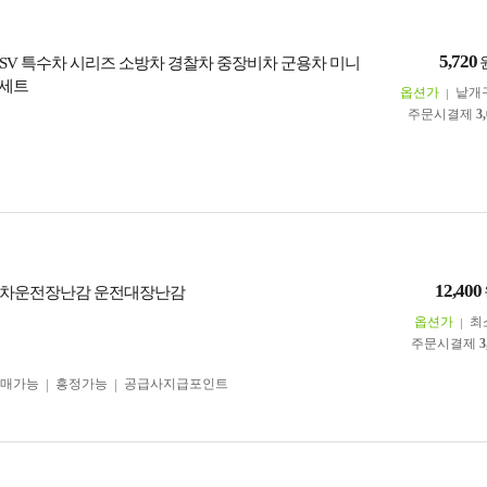
5,720
SV 특수차 시리즈 소방차 경찰차 중장비차 군용차 미니
 세트
옵션가
낱개
주문시결제
3
12,400
동차운전장난감 운전대장난감
옵션가
최
주문시결제
3
구매가능
흥정가능
공급사지급포인트