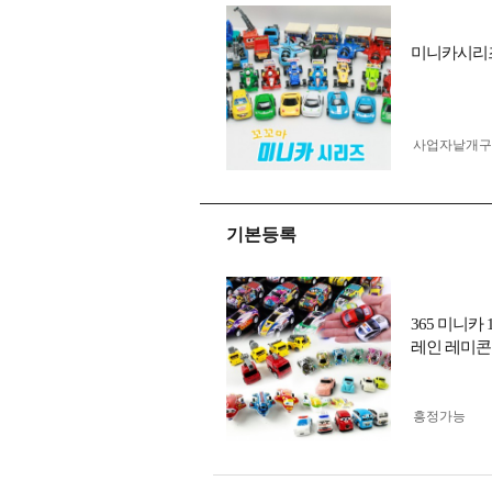
미니카시리즈
사업자 낱개
기본등록
365 미니카
레인 레미콘
흥정가능