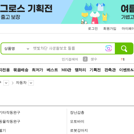
로그인
회원가입
마이페
상품명
10
1
4
5
6
7
8
9
벨트
파우치
등산
실리콘
양말
여성패션
장갑
led
4
3
1
2
4
1
2
생수
인기검색어
1
3
케이스
1
자전용
묶음배송
최저가
베스트
MD관
땡처리
기획전
판촉관
이벤트&
구
자동차
기타작동완구
장난감총
동물작동완구
오토바이
헬기
로봇강아지