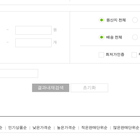
원산지 전체
원 ~
원
배송 전체
개 ~
개
최저가인증
리스트형
갤러리형
순
인기상품순
낮은가격순
높은가격순
적은판매단위순
많은판매단위순