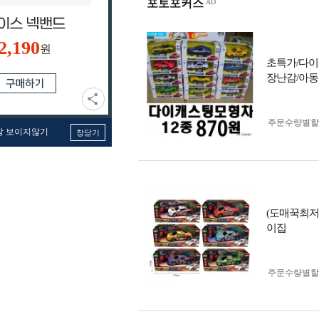
포토포커스
2,190
원
초특가/다이
장난감/아동
주문수량별할
창 보이지않기
창닫기
(도매꾹최저가
이집
주문수량별할