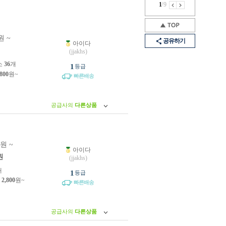
1
/
9
원 ~
공유하기
아이다
원
(jjakhs)
소
36
개
1
등급
,800
원~
빠른배송
공급사의
다른상품
0원 ~
아이다
원
(jjakhs)
개
1
등급
제
2,800
원~
빠른배송
공급사의
다른상품