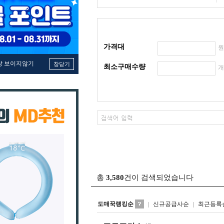
가격대
창 보이지않기
창닫기
최소구매수량
총
3,580
건이 검색되었습니다
도매꾹랭킹순
신규공급사순
최근등록