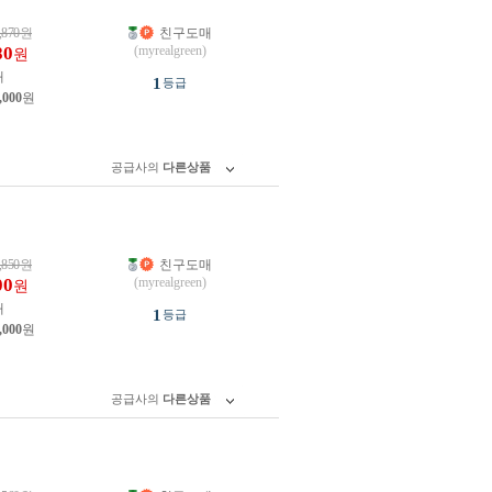
,870
원
친구도매
80
(myrealgreen)
원
개
1
등급
,000
원
공급사의
다른상품
,850
원
친구도매
00
(myrealgreen)
원
개
1
등급
,000
원
공급사의
다른상품