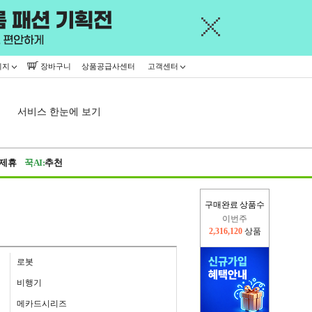
이지
장바구니
상품공급사센터
고객센터
서비스 한눈에 보기
제휴
꾹AI:
추천
구매완료 상품수
이번주
2,316,120
상품
지난주
2,326,527
상품
로봇
비행기
메카드시리즈