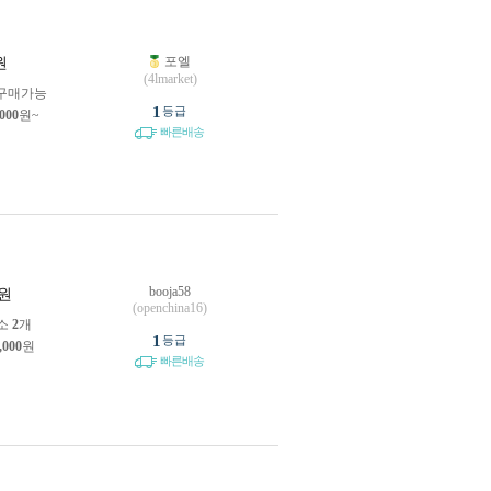
포엘
원
(4lmarket)
구매가능
1
등급
,000
원~
빠른배송
booja58
원
(openchina16)
소
2
개
1
등급
,000
원
빠른배송