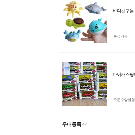
바다친구들 
흥정가능
다이캐스팅미니
주문수량별할
우대등록