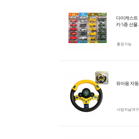
다이캐스트 
카 5종 선물
흥정가능
유아용 자
사업자 낱개