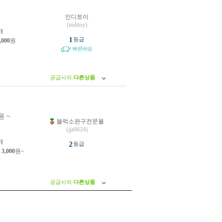
인디토이
원
(inditoy)
개
1
등급
,000
원
빠른배송
공급사의
다른상품
원 ~
블럭소완구전문몰
원
(jja0624)
개
2
등급
제
3,000
원~
공급사의
다른상품