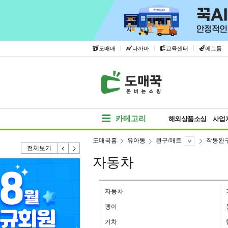
|
|
|
도매매
나까마
교육센터
에그돔
카테고리
해외상품소싱
사업
도매꾹홈
유아동
완구/매트
작동완
전체보기
자동차
자동차
팽이
기차