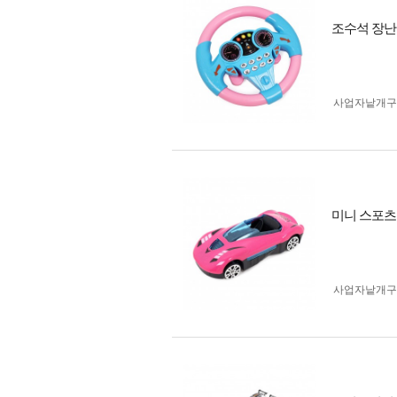
조수석 장난감
사업자 낱개
미니 스포
사업자 낱개