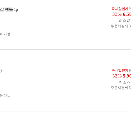
즉시할인가
9
 핸들 1p
33%
6,5
최소
2
주문시결제
3
구매가능
즉시할인가
8
츠카
33%
5,9
최소
2
주문시결제
3
구매가능