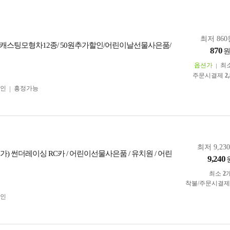
최저 860
캐스팅모형차12종/ 50원추가할인/어린이날선물사은품/
870
옵션가
최
주문시결제
2
인
흥정가능
최저 9,23
) 썬더레이싱 RC카 / 어린이선물사은품 / 유치원 / 어린
9,240
최소
2
착불/주문시결
인