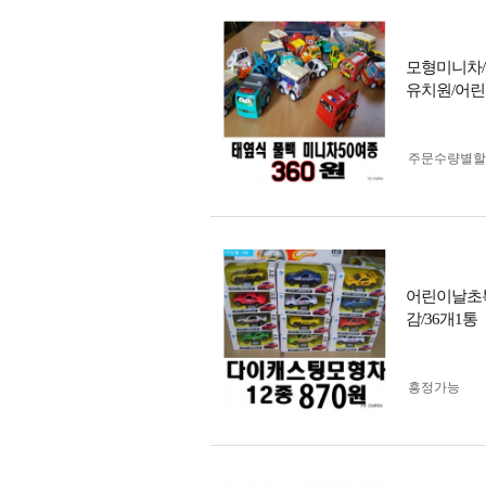
모형미니차/
유치원/어
주문수량별할
어린이날초특
감/36개1통
흥정가능