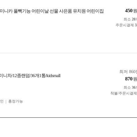
450
미니카 풀빽기능 어린이날 선물 사은품 유치원 어린이집
최소
20
주문시결제
3
최저 860
차/12종랜덤/36개1통/kidsmall
870
최소
36
착불/주문시결
인
흥정가능