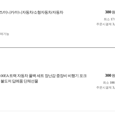
380
/미니카/미니자동차/소형자동차/자동차
최소
17
주문시결제
3
구매가능
300
 100EA 트랙 자동차 풀백 세트 장난감 중장비 비행기 포크
 불도저 답례품 단체선물
최소
100
주문시결제
3