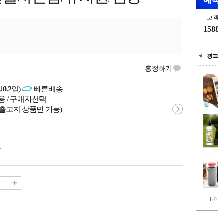
고
158
광고
흥정하기
일
0.2
일)
빠른배송
용 / 구매자선택
 출고지 상품만 가능)
국
1
/
9