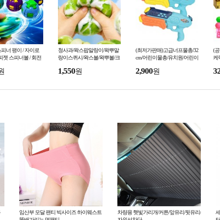
피너 팽이 / 자이로
청사과/왁스팝말랑이/왁뿌말
(최저가판매)고급너프물총/32
(
 피젯 스피너볼 / 회전
랑이스퀴시/왁스볼/왁뿌볼/크
cm/어린이물총/유치원/어린이
케
런치말랑이/소리나는아이스
집/물총축제용/여름/KC인증
능
1,550
2,900
3
원
원
원
크림 말랑이
비
동
임산부 모달 팬티 빅사이즈 하이웨스트
차량용 햇빛가리개/커튼/앞유리/뒷유리/
세
똥배가리는 면팬티
자외선차단
터