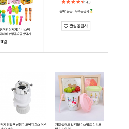
4.8
판매1등급
우수공급사
관심공급사
공장직영최저가) 미니스틱
릭터 비누방울 /7종선택가
/어린이날선물사은품/아동/
20
원
눗방울 /여름/kc인증
탁기 연결구 신형/수도꼭지 호스 커넥
과일 샐러드 컵 더블 아스팔트 신선도
 호수 부속
박스 과일 컵