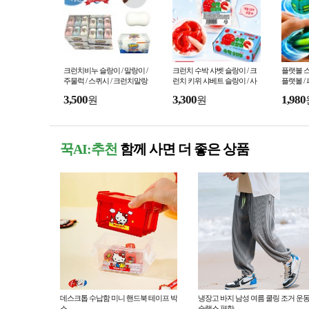
크런치비누 슬랑이 / 말랑이 /
크런치 수박 샤벳 슬랑이 / 크
플랫볼 스
주물럭 / 스퀴시 / 크런치말랑
런치 키위 샤베트 슬랑이 / 사
플랫볼 /
이 / 왁뿌볼 /스트레스해소 / 피
각사각소리 / 말랑이
팽이
3,500
3,300
1,980
원
원
젯토이
꾹AI:추천
함께 사면 더 좋은 상품
데스크톱 수납함 미니 핸드북 테이프 박
냉장고 바지 남성 여름 쿨링 조거 운
스
슬랙스 편한