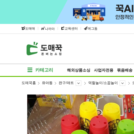
|
|
|
도매매
교육센터
에그돔
나까마
카테고리
해외상품소싱
사업자전용
묶음배송
도매꾹홈
유아동
완구/매트
역할놀이/소꿉놀이