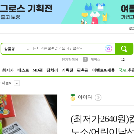
로
상품명
10
1
4
5
6
7
8
9
파우치
등산
벨트
실리콘
양말
모자
양산
여성패션
152
395
555
12
1
1
5
3
2
케이스
인기검색어
12
3
생수
454
최저가
베스트
MD관
땡처리
기획전
판촉관
이벤트&제휴
꾹AI:
추
모래놀이
아이다
(최저가2640원)
노소/어린이날선