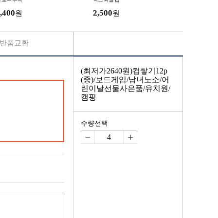
,400
2,500
원
원
반품교환
(최저가2640원)컵쌓기12p
(중)/보드게임/남녀노소/어
린이날선물사은품/유치원/
캠핑
수량선택