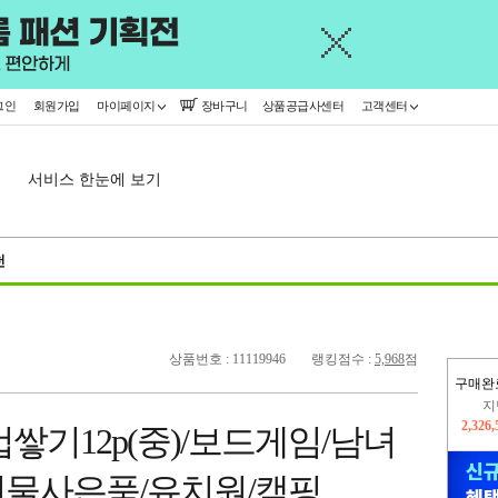
그인
회원가입
마이페이지
장바구니
상품공급사센터
고객센터
서비스 한눈에 보기
천
상품번호 : 11119946
랭킹점수 :
5,968
점
구매완
이
2,298
컵쌓기12p(중)/보드게임/남녀
지
2,326
물사은품/유치원/캠핑