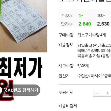
수량
4~
100~
(개)
2,640
2,630
단가
(원)
구매수량
최소구매수량
4
개
배송정보
당일출고
(평균출고
택배 / 수량별비례 적
묶음배송 가능 (동일
재고수량
5,376개
원산지
수입산 / 아시아 / 중
수량선택
배송비결제