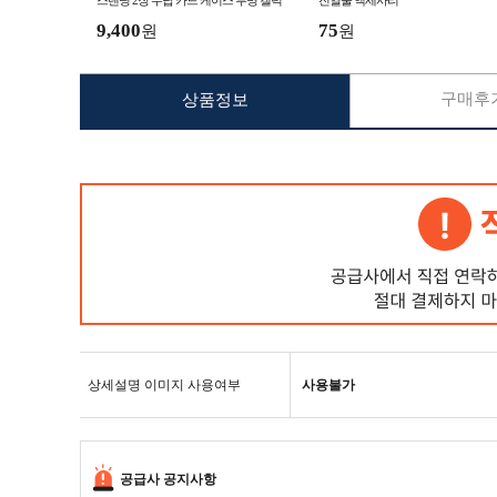
스탠딩 2장 수납 카드 케이스 투명 갤럭
진열물 액세사리
시Z폴드6 갤럭시Z폴드5
9,400
75
원
원
구매후기
상품정보
상세설명 이미지 사용여부
사용불가
공급사 공지사항