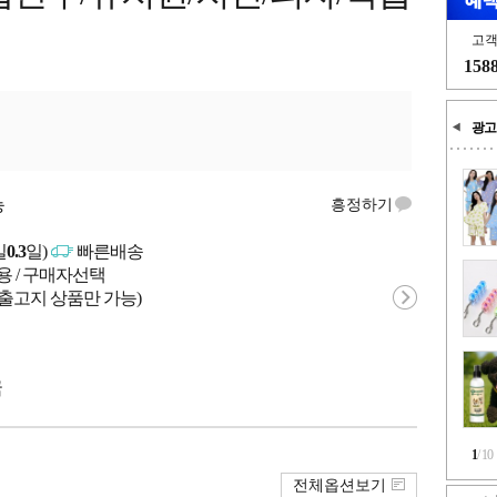
고
158
광고
능
흥정하기
일
0.3
일)
빠른배송
용 / 구매자선택
 출고지 상품만 가능)
국
1
/
10
전체옵션보기