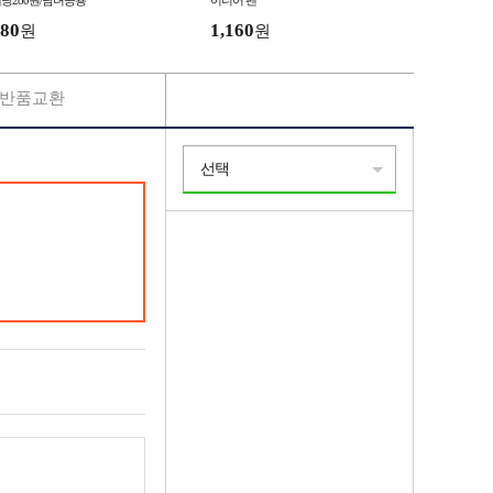
당280원/남녀공용
이디어 펜
80
1,160
원
원
반품교환
선택