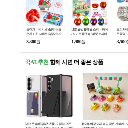
크런치 수박 샤벳 슬랑이 / 크
LED 불빛 플랫볼 스피너 팽이
크런치비누
런치 키위 샤베트 슬랑이 / 사
/ 자이로 플랫볼 / 피젯 스피너
주물럭 /
각사각소리 / 말랑이
볼 / 회전팽이
이 / 왁뿌
3,300
1,980
3,500
원
원
젯토이
꾹AI:추천
함께 사면 더 좋은 상품
[더조은셀러]갤럭시Z폴드7 히치 오픈
PJ-246 야광 야채 과일 작은 거북이 