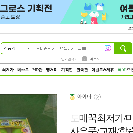
로
상품명
10
1
4
5
6
7
8
9
키링
미니
말랑이
선풍기
가방
양말
짱구
텀블러
23
2
1
1
7
3
2
파우치
인기검색어
3
모자
최저가
베스트
MD관
땡처리
기획전
판촉관
이벤트&제휴
꾹AI:
추
아이다
도매꾹최저가/미
사은품/교재/학