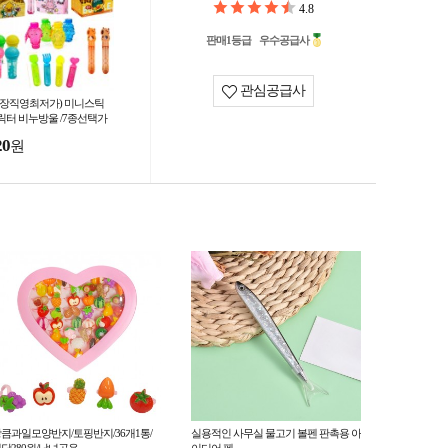
4.8
판매1등급
우수공급사
관심공급사
공장직영최저가) 미니스틱
릭터 비누방울 /7종선택가
/어린이날선물사은품/아동/
20
원
눗방울 /여름/kc인증
큼과일모양반지/토핑반지/36개1통/
실용적인 사무실 물고기 볼펜 판촉용 아