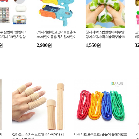
 슬랑이 / 말랑이 /
(최저가판매)고급너프물총/32
청사과/왁스팝말랑이/왁뿌말
(
 스퀴시 / 크런치말랑
cm/어린이물총/유치원/어린이
랑이스퀴시/왁스볼/왁뿌볼/크
케
볼 /스트레스해소 / 피
집/물총축제용/여름/KC인증
런치말랑이/소리나는아이스
능
2,900
1,550
3
원
원
원
크림 말랑이
비
수지
잘라쓰는 손가락보호대 손가락아대 엄
바른키즈 오색로프 / 줄놀이 플레이로프
상