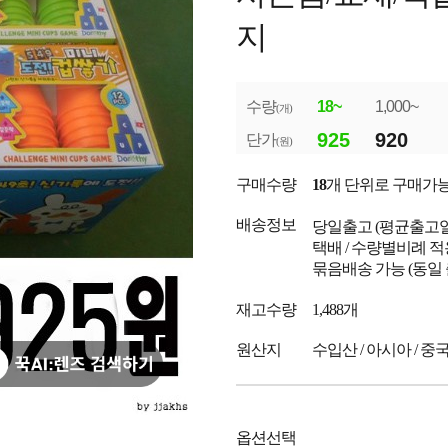
지
수량
18~
1,000~
(개)
925
920
단가
(원)
구매수량
18
개 단위로 구매가
배송정보
당일출고
(평균출고
택배 / 수량별비례 적
묶음배송 가능 (동일
재고수량
1,488개
원산지
수입산 / 아시아 / 중
옵션선택