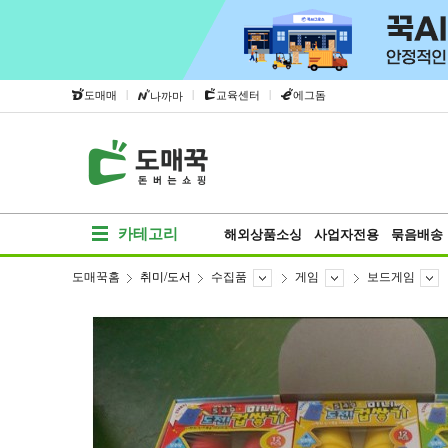
|
|
|
도매매
교육센터
에그돔
나까마
카테고리
해외상품소싱
사업자전용
묶음배송
도매꾹홈
취미/도서
수집품
게임
보드게임