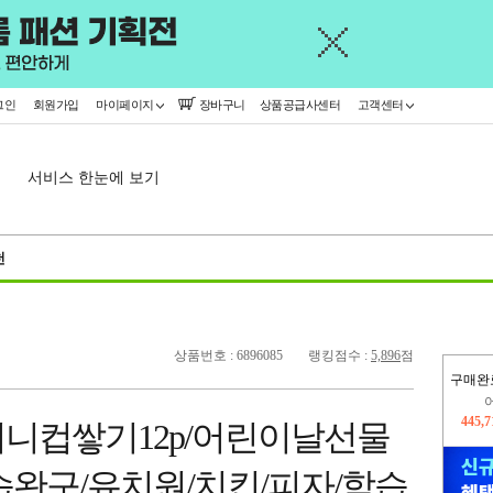
그인
회원가입
마이페이지
장바구니
상품공급사센터
고객센터
서비스 한눈에 보기
천
상품번호 : 6896085
랭킹점수 :
5,896
점
구매완
오늘
24,0
니컵쌓기12p/어린이날선물
445,
습완구/유치원/치킨/피자/학습