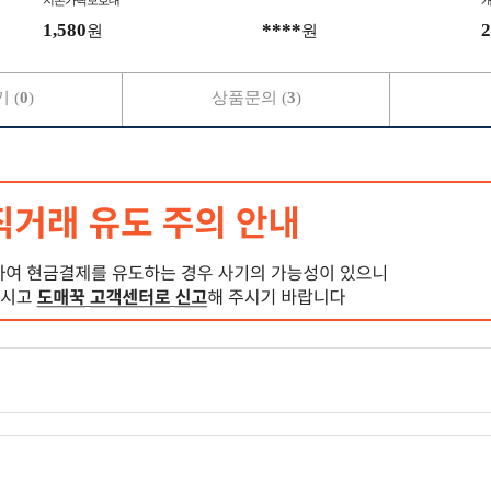
지손가락보호대
개
1,580
****
2
원
원
 (
0
)
상품문의 (
3
)