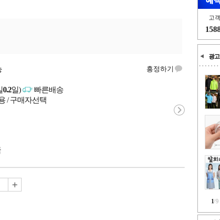
고
158
광고
능
흥정하기
일
0.2
일)
빠른배송
용 / 구매자선택
국
1
/
9