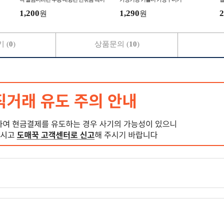
핀 왕집게핀
1,200
1,290
2
원
원
 (
0
)
상품문의 (
10
)