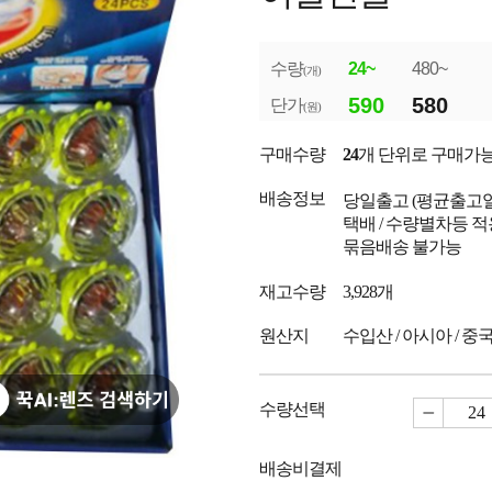
수량
24~
480~
(개)
590
580
단가
(원)
구매수량
24
개 단위로 구매가
배송정보
당일출고
(평균출고
택배 / 수량별차등 적
묶음배송 불가능
재고수량
3,928개
원산지
수입산 / 아시아 / 중
수량선택
배송비결제