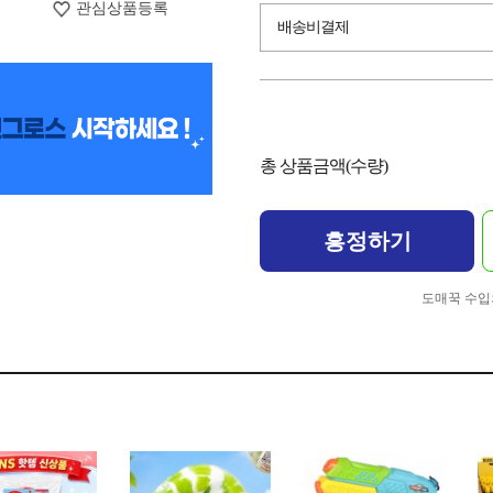
관심상품등록
배송비결제
총 상품금액(수량)
흥정하기
도매꾹 수입