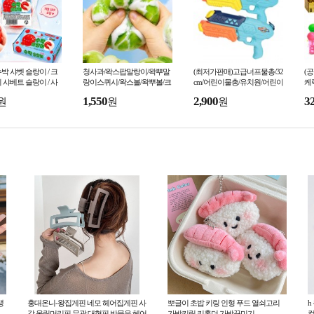
박 샤벳 슬랑이 / 크
청사과/왁스팝말랑이/왁뿌말
(최저가판매)고급너프물총/32
(
 샤베트 슬랑이 / 사
랑이스퀴시/왁스볼/왁뿌볼/크
cm/어린이물총/유치원/어린이
케
 / 말랑이
런치말랑이/소리나는아이스
집/물총축제용/여름/KC인증
능
1,550
2,900
3
원
원
원
크림 말랑이
비
생
홍대온니-왕집게핀 네모 헤어집게핀 사
뽀글이 초밥 키링 인형 푸드 열쇠고리
h
각 올림머리핀 무광 대형핀 반묶음 헤어
가방키링 키홀더 가방꾸미기
컬