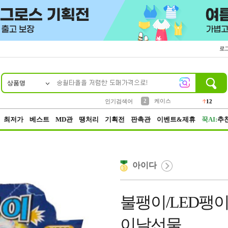
로
상품명
10
1
4
5
6
7
8
9
파우치
등산
벨트
실리콘
양말
모자
양산
여성패션
152
395
555
12
1
1
5
3
2
케이스
인기검색어
12
3
생수
454
최저가
베스트
MD관
땡처리
기획전
판촉관
이벤트&제휴
꾹AI:
추
아이다
불팽이/LED팽
이날선물