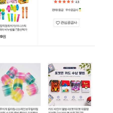
4.8
판매1등급
우수공급사
관심공급사
공장직영최저가) 미니스틱
릭터 비누방울 /7종선택가
/어린이날선물사은품/아동/
20
원
눗방울 /여름/kc인증
 무지개 칼라링-(소) 레인보우칼라링
카드 바인더 앨범 4포켓 9포켓 대용량
러링 스프링 원반 플라이 프로펠라
지퍼형 수납 카드북 모음 TH-530