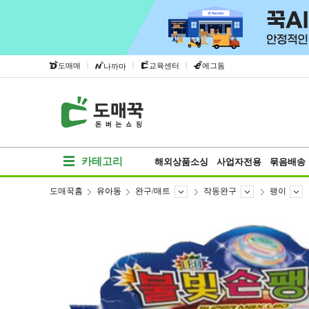
|
|
|
도매매
교육센터
에그돔
나까마
카테고리
해외상품소싱
사업자전용
묶음배송
도매꾹홈
유아동
완구/매트
작동완구
팽이