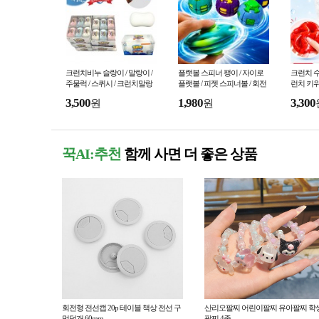
크런치비누 슬랑이 / 말랑이 /
플랫볼 스피너 팽이 / 자이로
크런치 수
주물럭 / 스퀴시 / 크런치말랑
플랫볼 / 피젯 스피너볼 / 회전
런치 키위
이 / 왁뿌볼 /스트레스해소 / 피
팽이
각사각소리
3,500
1,980
3,300
원
원
젯토이
꾹AI:추천
함께 사면 더 좋은 상품
회전형 전선캡 20p 테이블 책상 전선 구
산리오팔찌 어린이팔찌 유아팔찌 학
멍덮개 60mm
팔찌 4종