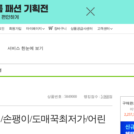
그인
회원가입
마이페이지
장바구니
상품공급사센터
고객센터
서비스 한눈에 보기
천
상품번호 : 5849000
랭킹점수 :
5,968
점
구매완
지
2,326
이/손팽이/도매꾹최저가/어린
이
2,257