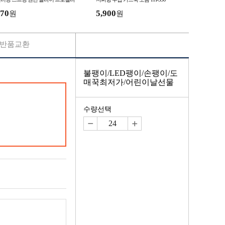
70
5,900
원
원
반품교환
불팽이/LED팽이/손팽이/도
매꾹최저가/어린이날선물
수량선택