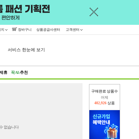
이지
장바구니
상품공급사센터
고객센터
서비스 한눈에 보기
제휴
꾹AI:
추천
구매완료 상품수
어제
402,926
상품
오늘(현재)
93,157
상품
수 없습니다