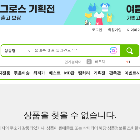
로그인
회원가입
마이페
상품명
10
1
4
5
6
7
8
9
키링
선풍기
말랑이
키캡
텀블러
가방
양말
양산
1
1
5
2
2
2
파우치
인기검색어
1
3
모자
2
자전용
묶음배송
최저가
베스트
MD관
땡처리
기획전
판촉관
이벤트&
상품을 찾을 수 없습니다.
이지의 주소가 잘못되었거나, 상품이 판매종료 또는 삭제되어 해당 상품정보를 조회할 