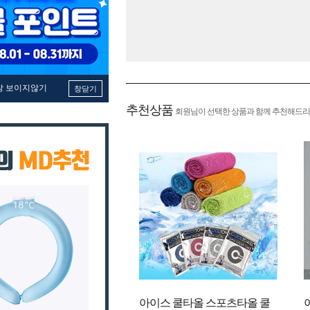
창 보이지않기
창닫기
추천상품
회원님이 선택한 상품과 함께 추천해드리
아이스 쿨타올 스포츠타올 쿨