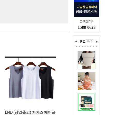
다양한 입점혜택
공급사입점상담
고객센터
1588-0628
광고
LND (당일출고) 아이스 에어플