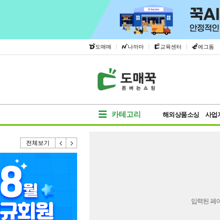
|
|
|
도매매
나까마
교육센터
에그돔
카테고리
해외상품소싱
사업
전체보기
입력된 페