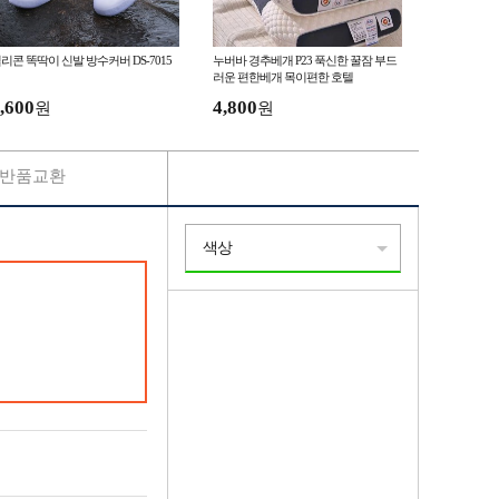
리콘 똑딱이 신발 방수커버 DS-7015
누버바 경추베개 P23 푹신한 꿀잠 부드
러운 편한베개 목이편한 호텔
,600
4,800
원
원
반품교환
색상