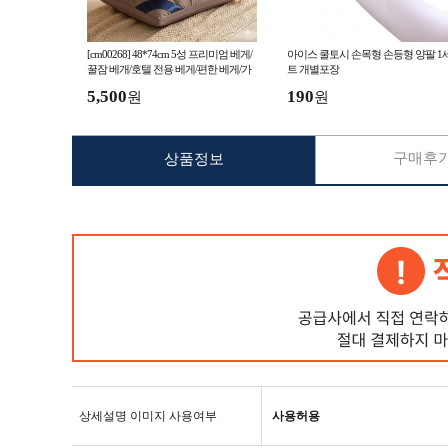
[cm00268] 48*74cm 5성 프리미엄 베게/
아이스 쿨토시 손목형 손등형 양팔 1
꿀잠 베개/호텔 전용 베게/편한 베게/가
트 개별포장
정 기숙사 학
5,500
190
원
원
구매후기
상품정보
상세설명 이미지 사용여부
사용허용