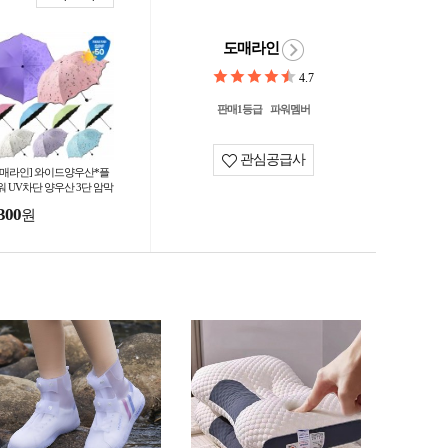
도매라인
4.7
판매1등급
파워멤버
관심공급사
도매라인] 와이드양우산*플
워 UV차단 양우산 3단 암막
산 양우산 자외선차단 꽃무
300
원
양산