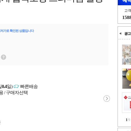
고
158
최저가로 확인된 상품입니다
광고
일
0.4
일)
빠른배송
용 / 구매자선택
1
/
9
국