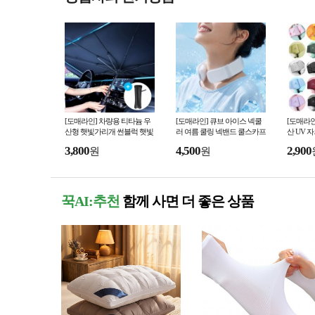
[도매라인] 차량용 티타늄 우
[도매라인] 큐브 아이스 넥쿨
[도매라인
산형 햇빛가리개 썬블럭 햇빛
러 여름 쿨링 넥밴드 쿨스카프
산 UV 
가림막 유리창열차단 여름 주
얼음스카프 냉감 목걸이 개별
우산 양우
3,800
4,500
2,900
원
원
차 쿨링용품
박스
식우산 
꾹AI:추천
함께 사면 더 좋은 상품