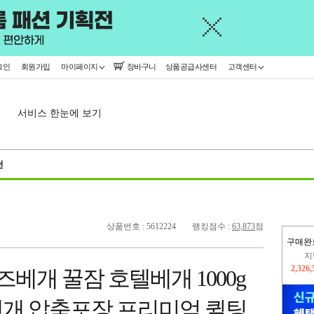
그인
회원가입
마이페이지
장바구니
상품공급사센터
고객센터
서비스 한눈에 보기
천
상품번호 : 5612224
랭킹점수 :
63,873
점
구매완
지
2,326
즈베개 꿀잠 호텔베개 1000g
이
2,251
개 압축포장 프리미엄 퀼팅