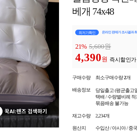
베개 74x48
온라인 판매가 조사결과 
최저가확인
21%
5,600
원
4,390
원
즉시할인가
구매수량
최소구매수량
2
개
배송정보
당일출고
(평균출고
택배 / 수량별비례 적
묶음배송 불가능
재고수량
2,234개
원산지
수입산 / 아시아 / 중