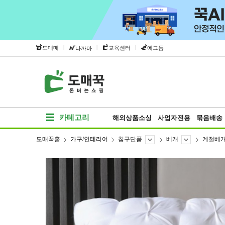
|
|
|
도매매
교육센터
에그돔
나까마
카테고리
해외상품소싱
사업자전용
묶음배송
도매꾹홈
가구/인테리어
침구단품
베개
계절베
베스트