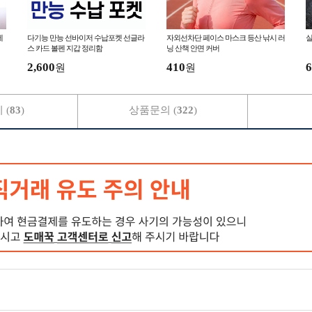
세
다기능 만능 선바이저 수납포켓 선글라
자외선차단 페이스 마스크 등산 낚시 러
실
스 카드 볼펜 지갑 정리함
닝 산책 안면 커버
2,600
410
6
원
원
 (
83
)
상품문의 (
322
)