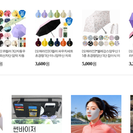
] 18컬러 3단자동우
[도매라인]13컬러 파우치세트
[도매라인]*엘레강스양우산 1
[
자외선차단 암막 자동
초경량 5단 미니양우산 자외
5종 초경량양산 5단 접이식 미
라
산 우양산 미니 접이
선차단 암막 캡슐우산 휴대용
니양산 암막양우산 패턴양산
우
3,600
5,000
3,
원
원
원
선물박스
접이식 양산 양우산
자외선차단 UV차단
늬