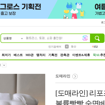
로
상품명
10
1
2
3
6
7
8
9
파우치
케이스
생수
실리콘
양말
모자
양산
여성패션
454
555
12
12
1
1
5
3
4
등산
인기검색어
152
5
벨트
395
최저가
베스트
MD관
땡처리
기획전
판촉관
이벤트&제휴
꾹AI:
추
개
도매라인
[도매라인] 리포
볼륨빵빵 숙면베