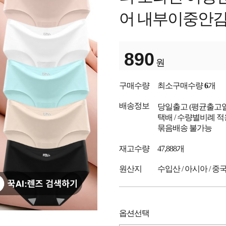
어 내부이중안
890
원
구매수량
최소구매수량
6
개
배송정보
당일출고
(평균출고
택배 / 수량별비례 적
묶음배송 불가능
재고수량
47,888개
원산지
수입산 / 아시아 / 중
옵션선택