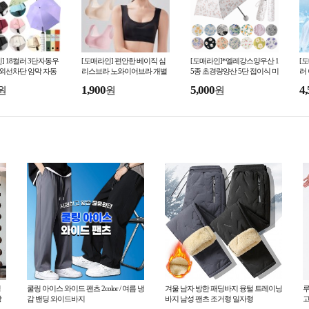
] 18컬러 3단자동우
[도매라인] 편안한 베이직 심
[도매라인]*엘레강스양우산 1
[
자외선차단 암막 자동
리스브라 노와이어브라 개별
5종 초경량양산 5단 접이식 미
러
산 우양산 미니 접이
포장 수면브라 스포츠탑 언더
니양산 암막양우산 패턴양산
얼
1,900
5,000
4,
원
원
원
선물박스
웨어 여성속옷
자외선차단 UV차단
박
딩
쿨링 아이스 와이드 팬츠 2color / 여름 냉
겨울 남자 방한 패딩바지 융털 트레이닝
루
당
감 밴딩 와이드바지
바지 남성 팬츠 조거형 일자형
고