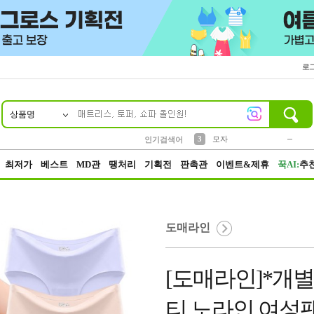
로
상품명
10
1
2
3
5
6
7
8
9
키링
파우치
모자
말랑이
선풍기
가방
양말
짱구
텀블러
2
1
1
7
3
4
미니
인기검색어
23
최저가
베스트
MD관
땡처리
기획전
판촉관
이벤트&제휴
꾹AI:
추
도매라인
[도매라인]*개
티 노라인 여성