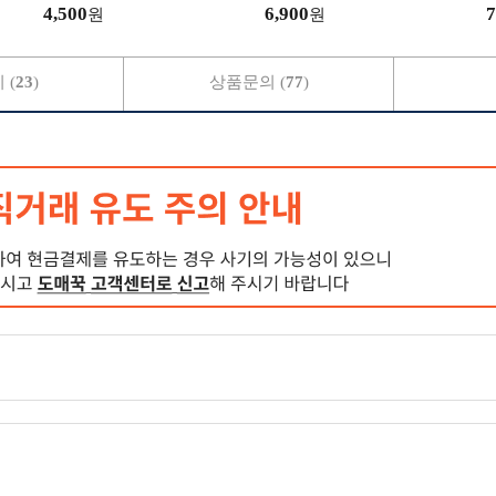
씬
4,500
6,900
7
원
원
 (
23
)
상품문의 (
77
)