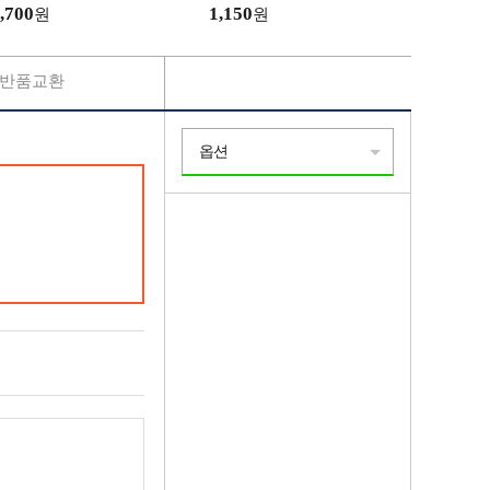
편한 4부숏츠
,700
1,150
원
원
반품교환
옵션