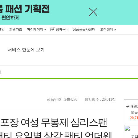
그인
회원가입
마이페이지
장바구니
상품공급사센터
고객센터
서비스 한눈에 보기
천
상품번호 : 3404270
랭킹점수 :
26,011
점
구매완
오늘
20,7
별포장 여성 무봉제 심리스팬
445,
팬티 요일별 삼각 팬티 언더웨
고