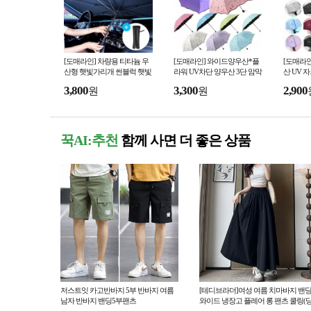
[도매라인] 차량용 티타늄 우
[도매라인] 와이드양우산*플
[도매라인
산형 햇빛가리개 썬블럭 햇빛
라워 UV차단 양우산 3단 암막
산 UV 
가림막 유리창열차단 여름 주
우산 양우산 자외선차단 꽃무
우산 양우
3,800
3,300
2,900
원
원
차 쿨링용품
늬양산
식우산 
꾹AI:추천
함께 사면 더 좋은 상품
저스트잇 카고반바지 5부 반바지 여름
[테디브라더]여성 여름 치마바지 밴
남자 반바지 밴딩5부팬츠
와이드 냉장고 플레어 롱 팬츠 쿨링(