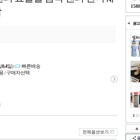
158
감
광고
일
0.4
일)
빠른배송
용 / 구매자선택
국
1
/
10
전체옵션보기