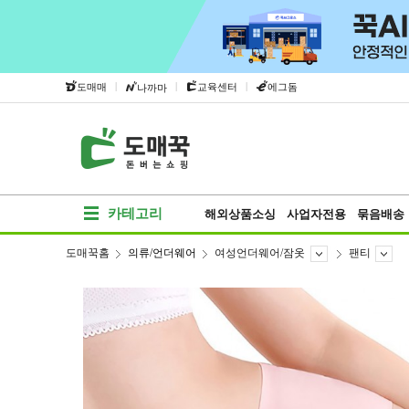
|
|
|
도매매
교육센터
에그돔
나까마
카테고리
해외상품소싱
사업자전용
묶음배송
도매꾹홈
의류/언더웨어
여성언더웨어/잠옷
팬티
베스트