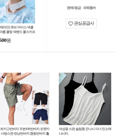
판매1등급
파워멤버
관심공급사
도매라인] 큐브 아이스 넥쿨
 여름 쿨링 넥밴드 쿨스카프
음스카프 냉감 목걸이 개별
500
원
스
트카고반바지 우븐4부반바지 포켓카
여성용 스판 슬림형 끈나시 이너 민소매
 사방스판 런닝반바지 캠핑반바지 훨
나시티