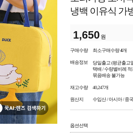
냉백 이유식 가
1,650
원
구매수량
최소구매수량
4
개
배송정보
당일출고
(평균출고
택배 / 수량별비례 적
묶음배송 불가능
재고수량
40,247개
원산지
수입산 / 아시아 / 중
옵션선택