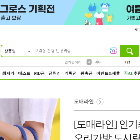
로
상품명
10
1
2
3
6
7
8
9
키링
파우치
모자
선풍기
가방
양말
짱구
텀블러
2
1
1
7
3
4
미니
인기검색어
23
5
말랑이
최저가
베스트
MD관
땡처리
기획전
판촉관
이벤트&제휴
꾹AI:
추
도매라인
[도매라인] 인
오리가방 도시락