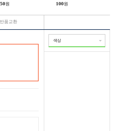
인 핫팩 손난로 등산 골프
50
100
원
원
반품교환
색상