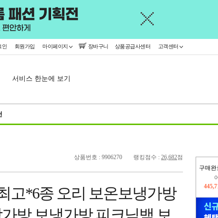
그인
회원가입
마이페이지
장바구니
상품공급사센터
고객센터
서비스 한눈에 보기
천
상품번호 : 9906270
랭킹점수 :
26,682
점
구매완
445,
오늘
229,
기최고*6종 오리 보온보냉가방
가방 보냉가방 피크닉백 보