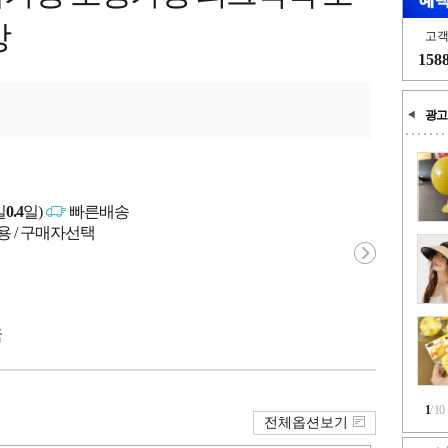
방
고
158
광고
일
0.4
일)
빠른배송
용 / 구매자선택
국
1
/
10
전체옵션보기