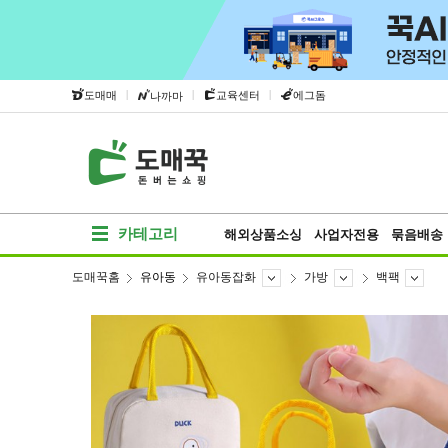
|
|
|
도매매
교육센터
에그돔
나까마
카테고리
해외상품소싱
사업자전용
묶음배송
도매꾹홈
유아동
유아동잡화
가방
백팩
베스트