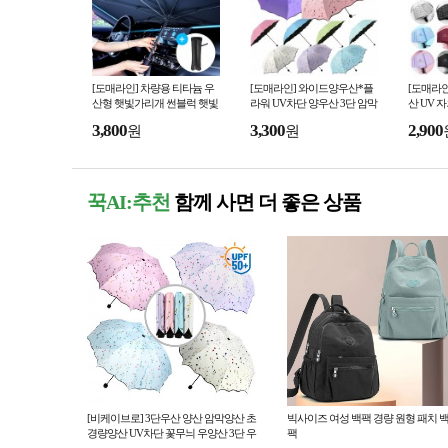
[도매라인] 차량용 티타늄 우
[도매라인] 와이드양우산*플
[도매라인
산형 햇빛가리개 썬블럭 햇빛
라워 UV차단 양우산 3단 암막
산 UV 
가림막 유리창열차단 여름 주
우산 양우산 자외선차단 꽃무
우산 양우
3,800
3,300
2,900
원
원
차 쿨링용품
늬양산
식우산 
꾹AI:추천
함께 사면 더 좋은 상품
[비케이브로] 3단우산 양산 암막양산 초
빅사이즈 여성 백팩 경량 원형 패치 
경량양산 UV차단 꽃무늬 우양산 3단 우
팩