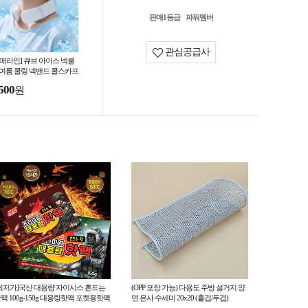
판매1등급
파워멤버
관심공급사
도매라인] 큐브 아이스 넥쿨
 여름 쿨링 넥밴드 쿨스카프
음스카프 냉감 목걸이 개별
500
원
스
최저가]국산 대용량 자이시스 흔드는
(OPP 포장 가능) 다용도 주방 설거지 양
팩 100g-150g 대용량핫팩 포켓용핫팩
면 은사 수세미 20x20 (홑겹/두겹)