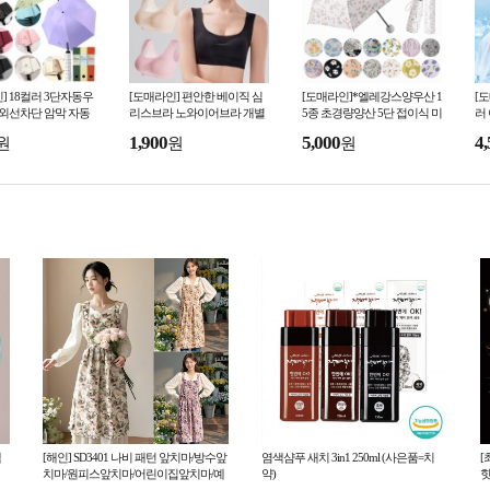
] 18컬러 3단자동우
[도매라인] 편안한 베이직 심
[도매라인]*엘레강스양우산 1
[
자외선차단 암막 자동
리스브라 노와이어브라 개별
5종 초경량양산 5단 접이식 미
러
산 우양산 미니 접이
포장 수면브라 스포츠탑 언더
니양산 암막양우산 패턴양산
얼
1,900
5,000
4,
원
원
원
선물박스
웨어 여성속옷
자외선차단 UV차단
박
백
[해인] SD3401 나비 패턴 앞치마/방수앞
염색샴푸 새치 3in1 250ml (사은품=치
[
치마/원피스앞치마/어린이집앞치마/예
약)
핫