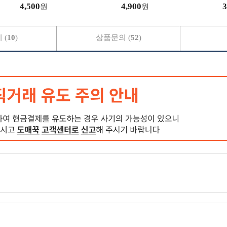
쁜앞치마/플라워앞치마
군
4,500
4,900
3
원
원
 (
10
)
상품문의 (
52
)