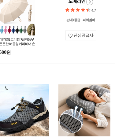
도매라인
4.7
판매1등급
파워멤버
관심공급사
도매라인] 고리형 3단자동우
 튼튼한 버클형 카라비너 손
이 자외선차단 암막 골프우
500
원
 우양산