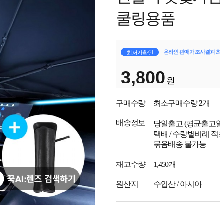
쿨링용품
온라인 판매가 조사결과 
최저가확인
3,800
원
구매수량
최소구매수량
2
개
배송정보
당일출고
(평균출고
택배 / 수량별비례 적
묶음배송 불가능
재고수량
1,450개
원산지
수입산 / 아시아