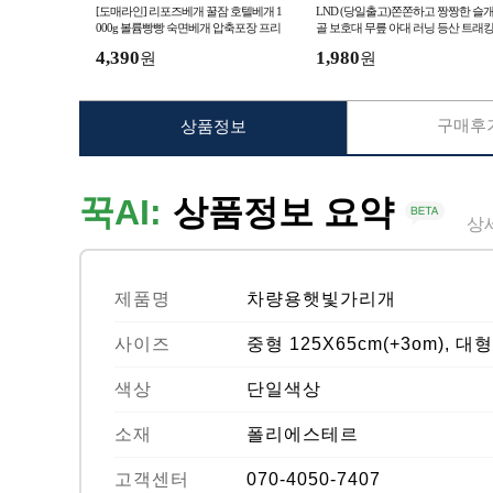
[도매라인] 리포즈베개 꿀잠 호텔베개 1
LND (당일출고)쫀쫀하고 짱짱한 슬
000g 볼륨빵빵 숙면베개 압축포장 프리
골 보호대 무릎 아대 러닝 등산 트래
미엄 퀼팅베개 74x48
테니스 배드민턴 운동
4,390
1,980
원
원
구매후기
상품정보
꾹AI:
상품정보 요약
상
제품명
차량용햇빛가리개
사이즈
중형 125X65cm(+3om), 대형
색상
단일색상
소재
폴리에스테르
고객센터
070-4050-7407