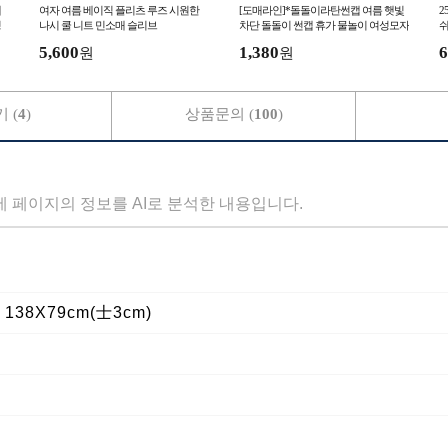
개
여자 여름 베이직 플리츠 루즈 시원한
[도매라인]*돌돌이라탄썬캡 여름 햇빛
2
킹
나시 쿨 니트 민소매 슬리브
차단 돌돌이 썬캡 휴가 물놀이 여성모자
쉬
와이드 버킷햇
5,600
1,380
6
원
원
 (
4
)
상품문의 (
100
)
세 페이지의 정보를 AI로 분석한 내용입니다.
 138X79cm(士3cm)