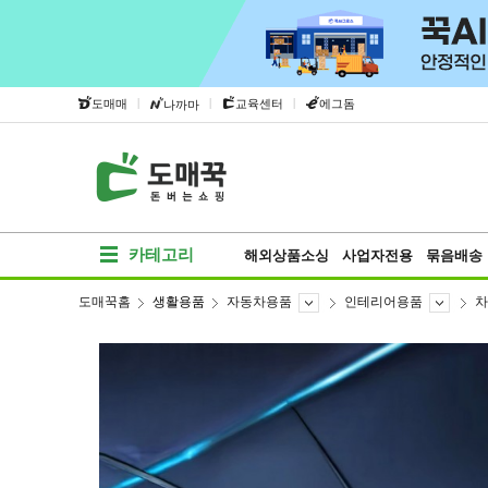
|
|
|
도매매
교육센터
에그돔
나까마
카테고리
해외상품소싱
사업자전용
묶음배송
도매꾹홈
생활용품
자동차용품
인테리어용품
차
베스트