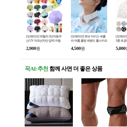
[도매라인] 18컬러 3단자동우
[도매라인] 큐브 아이스 넥쿨
[도매라인
산 UV 자외선차단 암막 자동
러 여름 쿨링 넥밴드 쿨스카프
5종 초경
우산 양우산 우양산 미니 접이
얼음스카프 냉감 목걸이 개별
니양산 
2,900
4,500
5,000
원
원
식우산 선물박스
박스
자외선차
꾹AI:추천
함께 사면 더 좋은 상품