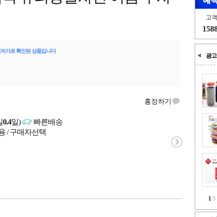
고
158
최저가로 확인된 상품입니다
광고
흥정하기
일
0.4
일)
빠른배송
용 / 구매자선택
1
/
9