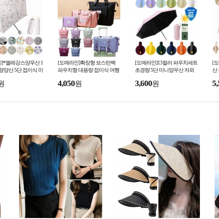
]*엘레강스양우산 1
[도매라인]확장형 보스턴백
[도매라인]13컬러 파우치세트
[
량양산 5단 접이식 미
파우치형 대용량 접이식 여행
초경량 5단 미니양우산 자외
산
암막양우산 패턴양산
가방 캐리어 보조 가방 운동
선차단 암막 캡슐우산 휴대용
잡
4,050
3,600
5,
원
원
원
단 UV차단
스포츠 기내용 폴딩백
접이식 양산 양우산
산