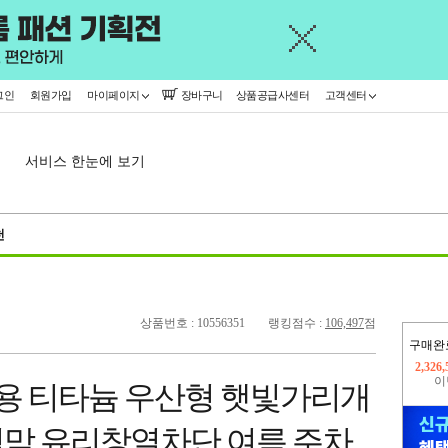
그인
회원가입
마이페이지
장바구니
상품공급사센터
고객센터
서비스 한눈에 보기
천
상품번호 : 10556351
랭킹점수 :
106,497
점
구매완
이
2,312
량용 티타늄 우산형 햇빛가리개
지
2,326
막 유리창열차단 여름 주차