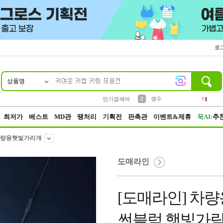
로
상품명
10
1
4
5
6
7
8
9
벨트
파우치
등산
실리콘
양말
여성패션
장갑
led
4
3
1
2
4
1
2
생수
인기검색어
1
3
케이스
1
최저가
베스트
MD관
땡처리
기획전
판촉관
이벤트&제휴
꾹AI:
추
량용햇빛가리개
도매라인
[도매라인] 차
썬블럭 햇빛가림