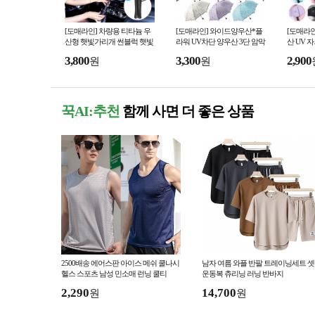
[도매라인] 차량용 티타늄 우
[도매라인] 와이드양우산*플
[도매라인
산형 햇빛가리개 썬블럭 햇빛
라워 UV차단 양우산 3단 암막
산 UV 
가림막 유리창열차단 여름 주
우산 양우산 자외선차단 꽃무
우산 양우
3,800
3,300
2,900
원
원
차 쿨링용품
늬양산
식우산 
꾹AI:추천
함께 사면 더 좋은 상품
2500배송 에어스판 아이스 메쉬 쿨나시
남자 여름 와플 반팔 트레이닝세트 
헬스 스포츠 남성 민소매 런닝 쿨티
운동복 츄리닝 러닝 반바지
2,290
14,700
원
원