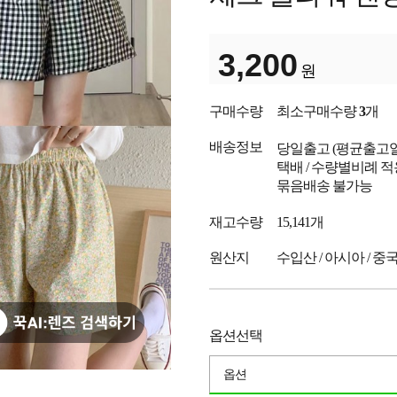
3,200
원
구매수량
최소구매수량
3
개
배송정보
당일출고
(평균출고
택배 / 수량별비례 적
묶음배송 불가능
재고수량
15,141개
원산지
수입산 / 아시아 / 중
옵션선택
옵션