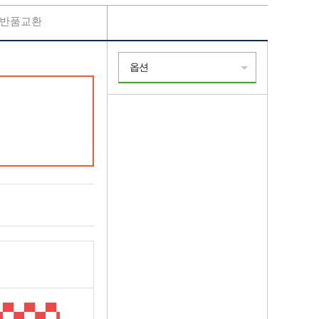
반품교환
옵션