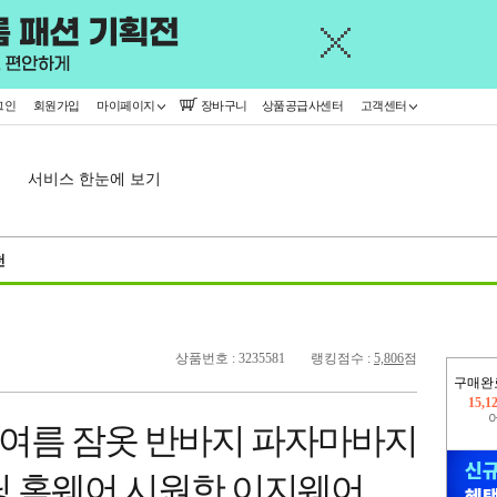
그인
회원가입
마이페이지
장바구니
상품공급사센터
고객센터
서비스 한눈에 보기
천
상품번호 : 3235581
랭킹점수 :
5,806
점
구매완
445,
 여름 잠옷 반바지 파자마바지
오늘
15,1
딩 홈웨어 시원한 이지웨어