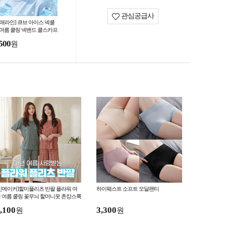
관심공급사
도매라인] 큐브 아이스 넥쿨
 여름 쿨링 넥밴드 쿨스카프
음스카프 냉감 목걸이 개별
500
원
스
민메이커]할미플리츠 반팔 플라워 여
하이웨스트 소프트 모달팬티
 여름 쿨링 꽃무늬 할머니옷 촌캉스룩
빼 주름 냉감(당일출고)
,100
3,300
원
원