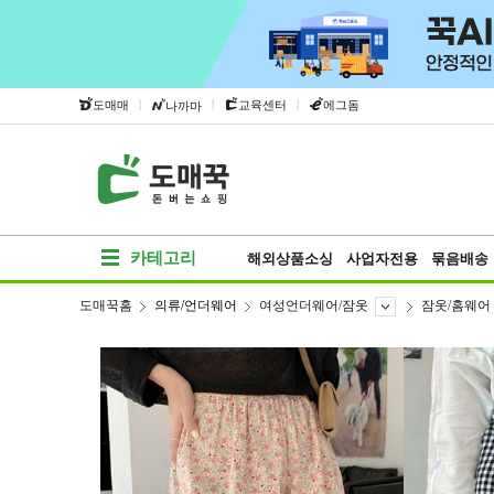
|
|
|
도매매
교육센터
에그돔
나까마
카테고리
해외상품소싱
사업자전용
묶음배송
도매꾹홈
의류/언더웨어
여성언더웨어/잠옷
잠옷/홈웨어