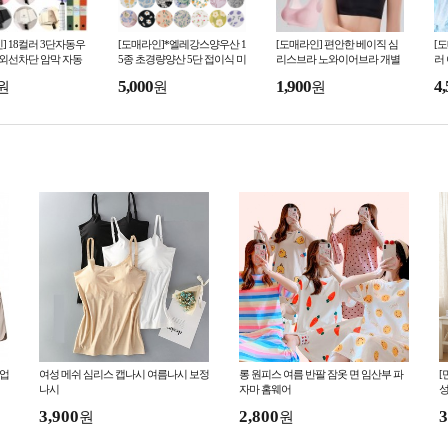
] 18컬러 3단자동우
[도매라인]*엘레강스양우산 1
[도매라인] 편안한 베이직 심
[
자외선차단 암막 자동
5종 초경량양산 5단 접이식 미
리스브라 노와이어브라 개별
러
산 우양산 미니 접이
니양산 암막양우산 패턴양산
포장 수면브라 스포츠탑 언더
얼
5,000
1,900
4,
원
원
원
선물박스
자외선차단 UV차단
웨어 여성속옷
박
셋업
여성 메쉬 심리스 캡나시 여름나시 보정
롱 원피스 여름 반팔 잠옷 면 임산부 파
[
나시
자마 홈웨어
성
몸
3,900
2,800
3
원
원