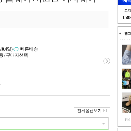
고
158
광고
일
0.4
일)
빠른배송
용 / 구매자선택
국
전체옵션보기
1
/
10