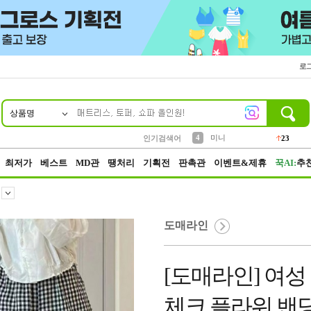
로
상품명
10
1
2
3
6
7
8
9
키링
파우치
모자
선풍기
가방
양말
짱구
텀블러
2
1
1
7
3
4
미니
인기검색어
23
5
말랑이
최저가
베스트
MD관
땡처리
기획전
판촉관
이벤트&제휴
꾹AI:
추
도매라인
[도매라인] 여성
체크 플라워 밴