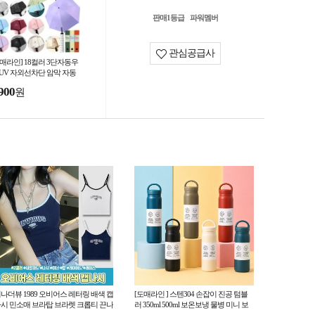
판매1등급
파워멤버
관심공급사
도매라인] 18컬러 3단자동우
 UV 자외선차단 암막 자동
산 양우산 우양산 미니 접이
900
원
우산 선물박스
나더뷰 1989 오비어스 레터링 배색 캡
[도매라인 ] 스텐304 손잡이 진공 텀블
시 민소매 브라탑 브라렛 크롭티 끈나
러 350ml 500ml 보온보냉 물병 미니 보