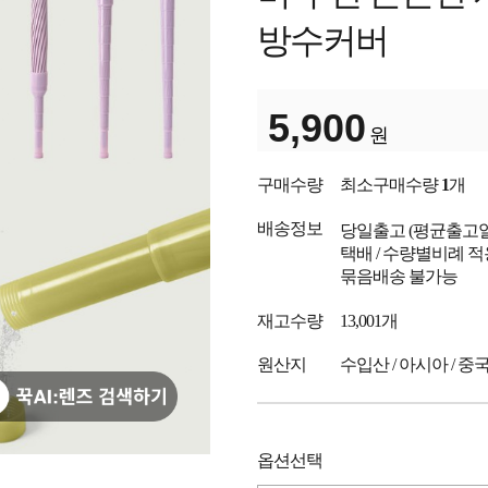
방수커버
5,900
원
구매수량
최소구매수량
1
개
배송정보
당일출고
(평균출고
택배 / 수량별비례 적
묶음배송 불가능
재고수량
13,001개
원산지
수입산 / 아시아 / 중
옵션선택