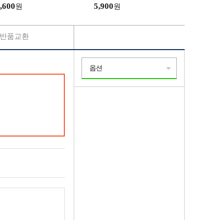
 이너 나시 뷔스티에
온병 보냉병 답례품 판촉물
,600
5,900
원
원
반품교환
옵션