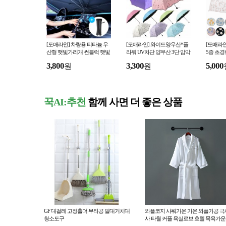
[도매라인] 차량용 티타늄 우
[도매라인] 와이드양우산*플
[도매라인
산형 햇빛가리개 썬블럭 햇빛
라워 UV차단 양우산 3단 암막
5종 초경
가림막 유리창열차단 여름 주
우산 양우산 자외선차단 꽃무
니양산 
3,800
3,300
5,000
원
원
차 쿨링용품
늬양산
자외선차
꾹AI:추천
함께 사면 더 좋은 상품
GF 대걸레 고정홀더 무타공 밀대거치대
와플코지 샤워가운 가운 와플가공 극
청소도구
사 타월 커플 욕실로브 호텔 목욕가운