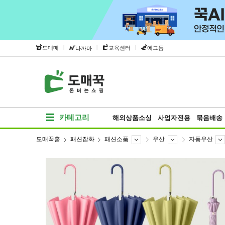
|
|
|
도매매
교육센터
에그돔
나까마
카테고리
해외상품소싱
사업자전용
묶음배송
도매꾹홈
패션잡화
패션소품
우산
자동우산
베스트