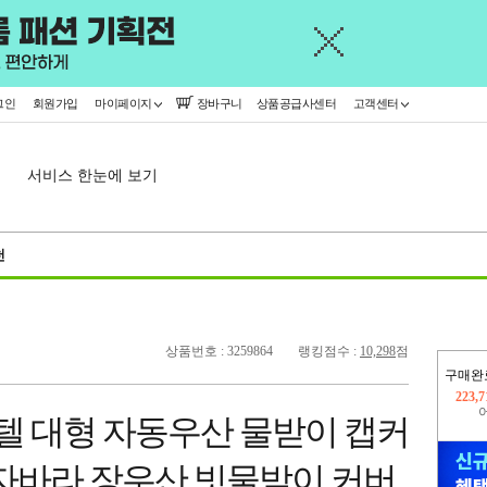
그인
회원가입
마이페이지
장바구니
상품공급사센터
고객센터
서비스 한눈에 보기
천
상품번호 : 3259864
랭킹점수 :
10,298
점
구매완
402,
텔 대형 자동우산 물받이 캡커
오늘
223,
 자바라 장우산 빗물받이 커버