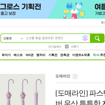
로
상품명
10
1
2
3
6
7
8
9
키링
파우치
모자
키캡
텀블러
가방
양말
양산
1
1
2
5
2
2
4
선풍기
인기검색어
5
말랑이
1
최저가
베스트
MD관
땡처리
기획전
판촉관
이벤트&제휴
꾹AI:
추
도매라인
[도매라인] 파스
버 우산 튼튼한