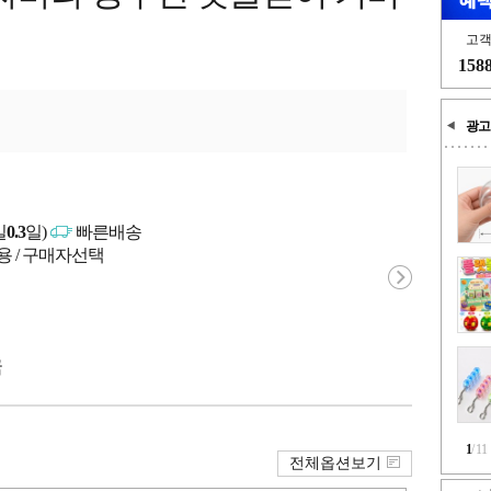
고
158
광고
일
0.3
일)
빠른배송
용 / 구매자선택
국
1
/
11
전체옵션보기