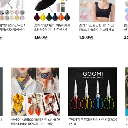
]*엘레강스양우산 1
[도매라인]13컬러 파우치세트
[도매라인] 편안한 베이직 심
[
량양산 5단 접이식 미
초경량 5단 미니양우산 자외
리스브라 노와이어브라 개별
산
암막양우산 패턴양산
선차단 암막 캡슐우산 휴대용
포장 수면브라 스포츠탑 언더
우
3,600
1,900
2,
원
원
원
단 UV차단
접이식 양산 양우산
웨어 여성속옷
식
세
신상추가 고급스런 쁘띠 사각 스카프 70
주방가위 투톤칼라 양손 사색가위 RC10
어
x70 silk feeling 100% 최고인기 40종
4(사색)
나