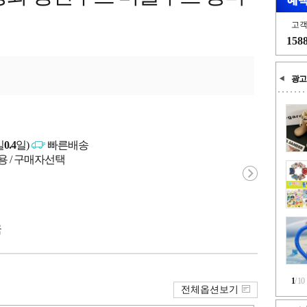
고
158
광고
일
0.4
일)
빠른배송
용 / 구매자선택
국
1
/
10
전체옵션보기