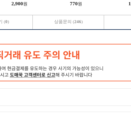
한슬리퍼 겨울용 실내화
션양말 캐주얼 장목 발목 예
2,900
770
1
원
원
 (
0
)
상품문의 (
246
)