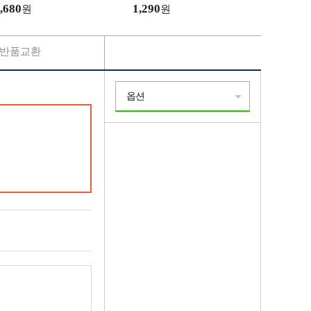
티지
,680
1,290
원
원
반품교환
옵션