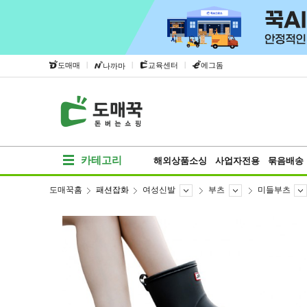
|
|
|
도매매
교육센터
에그돔
나까마
카테고리
해외상품소싱
사업자전용
묶음배송
도매꾹홈
패션잡화
여성신발
부츠
미들부츠