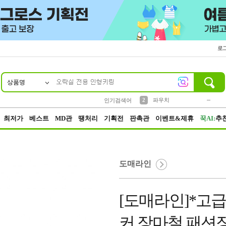
로
상품명
10
1
4
5
6
7
8
9
키링
미니
말랑이
선풍기
가방
양말
짱구
텀블러
23
2
1
1
7
3
2
파우치
인기검색어
3
모자
최저가
베스트
MD관
땡처리
기획전
판촉관
이벤트&제휴
꾹AI:
추
도매라인
[도매라인]*고
커 장마철 패션