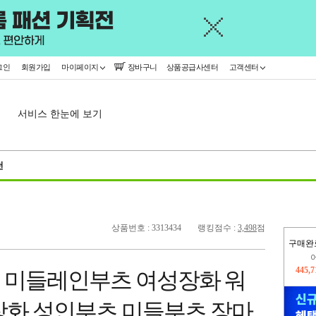
그인
회원가입
마이페이지
장바구니
상품공급사센터
고객센터
서비스 한눈에 보기
천
상품번호 : 3313434
랭킹점수 :
3,498
점
구매완
오늘
364,
급 미들레인부츠 여성장화 워
445,
장화 성인부츠 미들부츠 장마