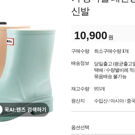
신발
10,900
원
구매수량
최소구매수량
1
개
배송정보
당일출고
(평균출고
택배 / 수량별비례 적
묶음배송 불가능
재고수량
955개
원산지
수입산 / 아시아 / 중
옵션선택