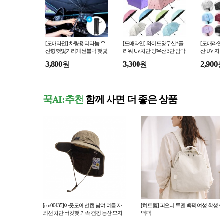
[도매라인] 차량용 티타늄 우
[도매라인] 와이드양우산*플
[도매라인
산형 햇빛가리개 썬블럭 햇빛
라워 UV차단 양우산 3단 암막
산 UV 
가림막 유리창열차단 여름 주
우산 양우산 자외선차단 꽃무
우산 양우
3,800
3,300
2,900
원
원
차 쿨링용품
늬양산
식우산 
꾹AI:추천
함께 사면 더 좋은 상품
[cm00435]아웃도어 선캡 남여 여름 자
[히트템] 피오니 루멘 백팩 여성 학생 
외선 차단 버킷햇 가족 캠핑 등산 모자
백팩