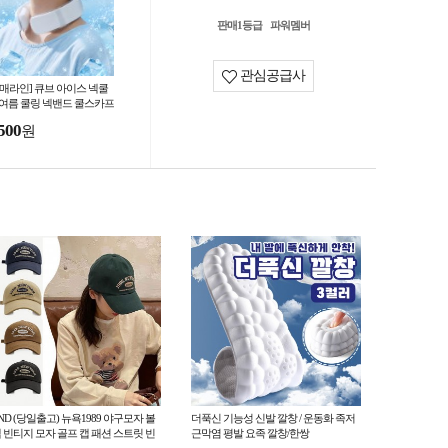
판매1등급
파워멤버
관심공급사
도매라인] 큐브 아이스 넥쿨
 여름 쿨링 넥밴드 쿨스카프
음스카프 냉감 목걸이 개별
500
원
스
ND (당일출고) 뉴욕1989 야구모자 볼
더푹신 기능성 신발 깔창 / 운동화 족저
 빈티지 모자 골프 캡 패션 스트릿 빈
근막염 평발 요족 깔창/한쌍