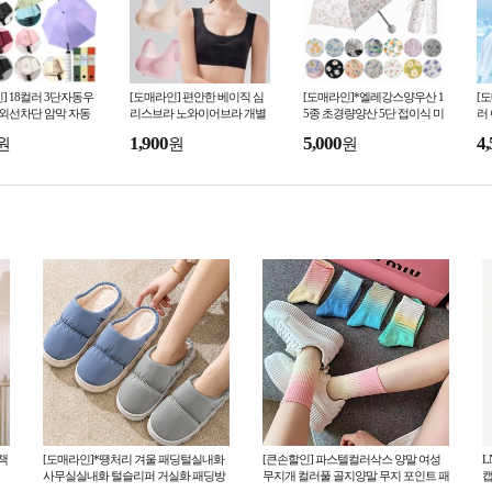
] 18컬러 3단자동우
[도매라인] 편안한 베이직 심
[도매라인]*엘레강스양우산 1
[
자외선차단 암막 자동
리스브라 노와이어브라 개별
5종 초경량양산 5단 접이식 미
러
산 우양산 미니 접이
포장 수면브라 스포츠탑 언더
니양산 암막양우산 패턴양산
얼
1,900
5,000
4,
원
원
원
선물박스
웨어 여성속옷
자외선차단 UV차단
박
책
[도매라인]*땡처리 겨울 패딩털실내화
[큰손할인] 파스텔컬러삭스 양말 여성
L
사무실실내화 털슬리퍼 거실화 패딩방
무지개 컬러풀 골지양말 무지 포인트 패
캡