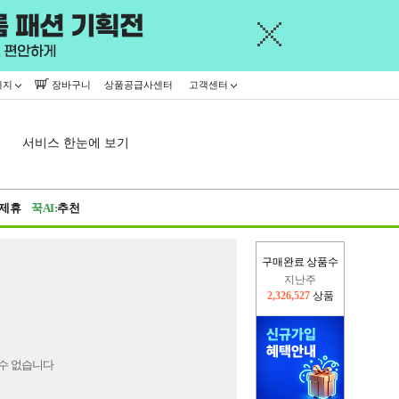
이지
장바구니
상품공급사센터
고객센터
서비스 한눈에 보기
제휴
꾹AI:
추천
구매완료 상품수
지난주
2,326,527
상품
이번주
2,310,664
상품
수 없습니다