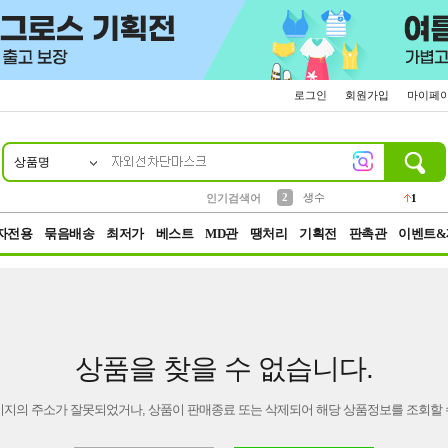
로그인
회원가입
마이페
상품명
10
1
4
5
6
7
8
9
벨트
파우치
등산
실리콘
양말
여성패션
장갑
led
4
3
1
2
4
1
2
생수
인기검색어
1
3
케이스
1
자전용
묶음배송
최저가
베스트
MD관
땡처리
기획전
판촉관
이벤트&
상품을 찾을 수 없습니다.
이지의 주소가 잘못되었거나, 상품이 판매종료 또는 삭제되어 해당 상품정보를 조회할 