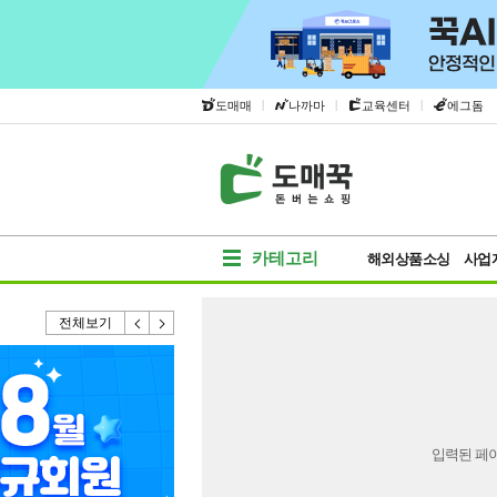
|
|
|
도매매
나까마
교육센터
에그돔
카테고리
해외상품소싱
사업
전체보기
입력된 페