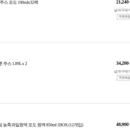
21,240
스 포도 190mlx32팩
낱개구매
무료배
34,200
룬 주스 1.89L x 2
낱개구매
무료배
48,900
 농축과일원액 포도 원액 850ml 1BOX (12개입)