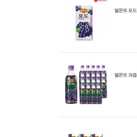
델몬트 포도 드
델몬트 과즙주스