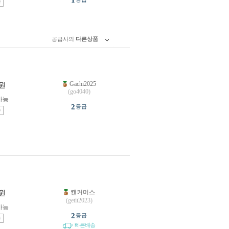
1
송
공급사의
다른상품
Gachi2025
원
(go4040)
가능
2
등급
송
캔커머스
원
(getit2023)
가능
2
등급
송
빠른배송