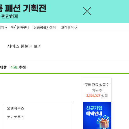
이지
장바구니
상품공급사센터
고객센터
서비스 한눈에 보기
제휴
꾹AI:
추천
구매완료 상품수
이번주
2,229,367
상품
지난주
2,326,527
상품
오렌지주스
토마토주스