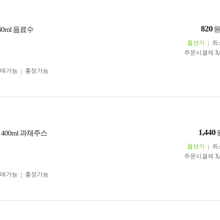
820
40ml 음료수
옵션가
최
주문시결제
3
구매가능
흥정가능
1,440
400ml 과채주스
옵션가
최
주문시결제
3
구매가능
흥정가능