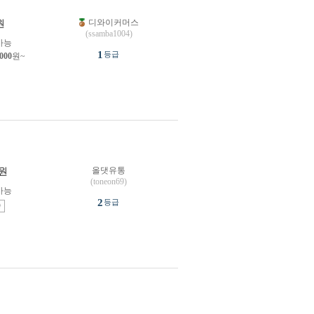
디와이커머스
원
(ssamba1004)
가능
1
등급
,000
원~
올댓유통
원
(toneon69)
가능
2
등급
송