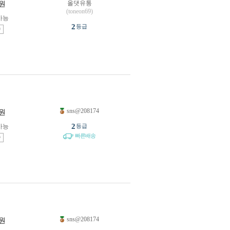
올댓유통
원
(toneon69)
가능
2
등급
송
sns@208174
원
2
가능
등급
빠른배송
송
sns@208174
원