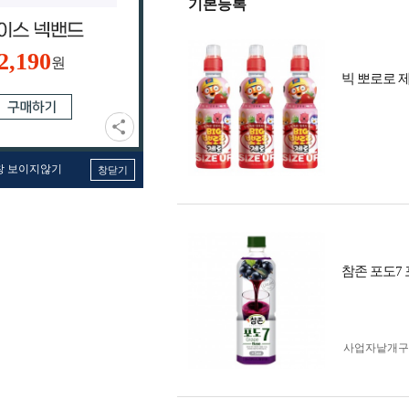
기본등록
2,190
원
빅 뽀로로 제로
창 보이지않기
창닫기
참존 포도7 
사업자 낱개