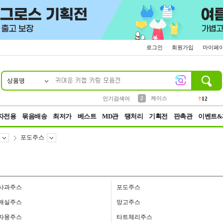
로그인
회원가입
마이페
상품명
10
1
4
5
6
7
8
9
파우치
등산
벨트
실리콘
양말
모자
양산
여성패션
152
395
555
12
1
1
5
3
2
케이스
인기검색어
12
3
생수
454
자전용
묶음배송
최저가
베스트
MD관
땡처리
기획전
판촉관
이벤트&
포도주스
사과주스
포도주스
매실주스
망고주스
자몽주스
타트체리주스