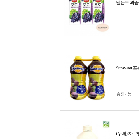
델몬트 과즙주
Sunsweet 프
흥정가능
(무배) 차그림