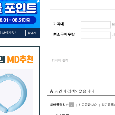
가격대
창 보이지않기
창닫기
최소구매수량
총
56
건이 검색되었습니다
도매꾹랭킹순
신규공급사순
최근등록