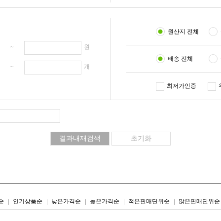
원산지 전체
원 ~
원
배송 전체
개 ~
개
최저가인증
리스트형
갤러리형
순
인기상품순
낮은가격순
높은가격순
적은판매단위순
많은판매단위순