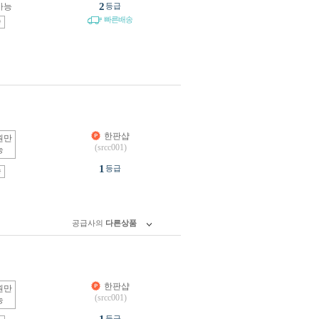
2
가능
등급
빠른배송
송
한판샵
원만
(srcc001)
능
1
등급
송
공급사의
다른상품
한판샵
원만
(srcc001)
능
등급