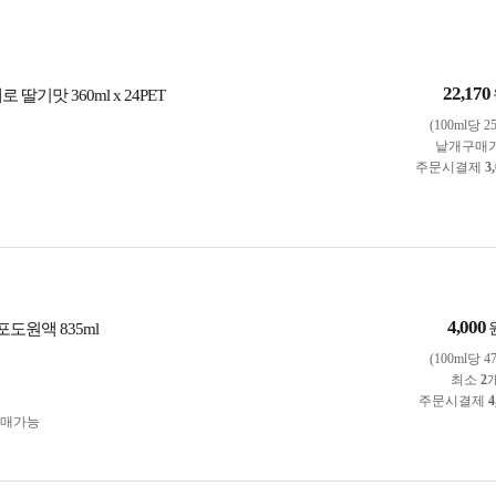
22,170
 딸기맛 360ml x 24PET
(100ml당 2
낱개구매
주문시결제
3
4,000
포도원액 835ml
(100ml당 4
최소
2
주문시결제
4
구매가능