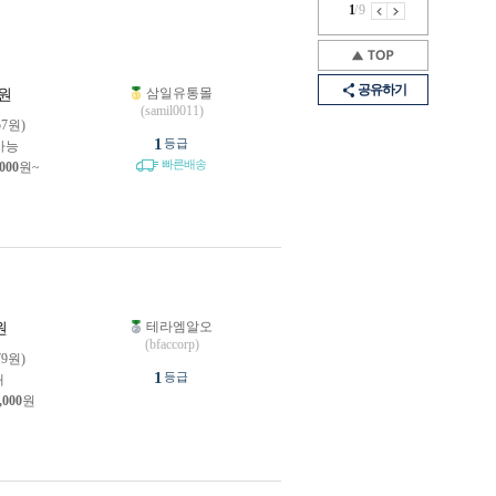
1
/
9
공유하기
삼일유통몰
원
(samil0011)
57원)
1
등급
가능
빠른배송
,000
원~
테라엠알오
원
(bfaccorp)
79원)
1
등급
개
,000
원