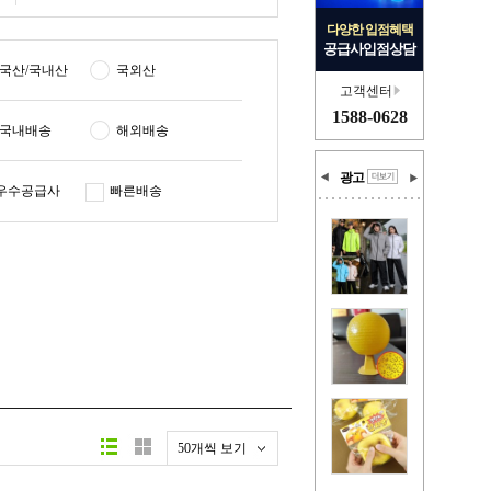
다양한 입점혜택
공급사입점상담
국산/국내산
국외산
고객센터
1588-0628
국내배송
해외배송
광고
우수공급사
빠른배송
50개씩 보기