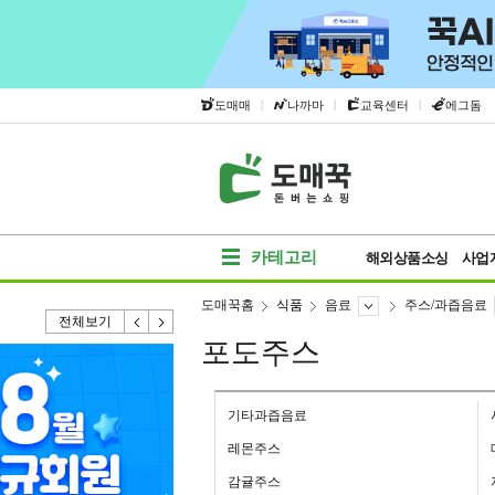
|
|
|
도매매
나까마
교육센터
에그돔
카테고리
해외상품소싱
사업
도매꾹홈
식품
음료
주스/과즙음료
전체보기
포도주스
기타과즙음료
레몬주스
감귤주스