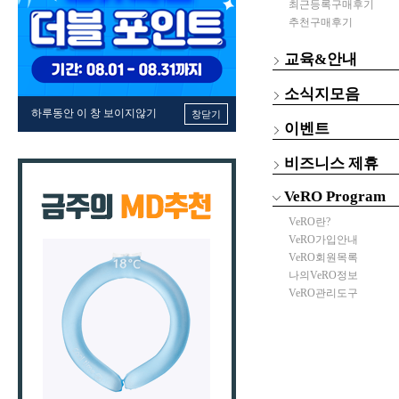
최근등록구매후기
추천구매후기
교육&안내
소식지모음
하루동안 이 창 보이지않기
창닫기
이벤트
비즈니스 제휴
VeRO Program
VeRO란?
VeRO가입안내
VeRO회원목록
나의VeRO정보
VeRO관리도구