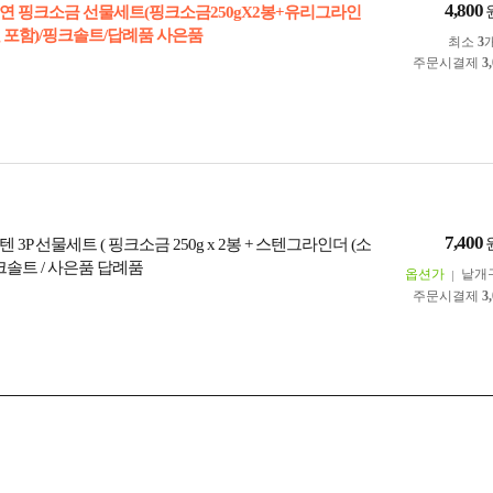
4,800
연 핑크소금 선물세트(핑크소금250gX2봉+유리그라인
g 포함)/핑크솔트/답례품 사은품
최소
3
주문시결제
3
7,400
 3P 선물세트 ( 핑크소금 250g x 2봉 + 스텐그라인더 (소
 핑크솔트 / 사은품 답례품
옵션가
낱개
주문시결제
3