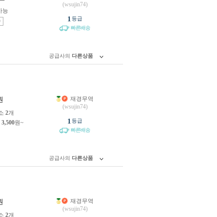
(wsujin74)
가능
1
등급
송
빠른배송
공급사의
다른상품
재경무역
원
(wsujin74)
소
2
개
1
등급
제
3,500
원~
빠른배송
공급사의
다른상품
재경무역
원
(wsujin74)
소
2
개