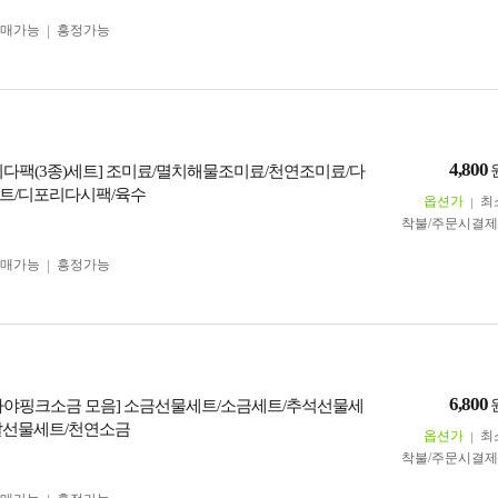
구매가능
흥정가능
4,800
시다팩(3종)세트] 조미료/멸치해물조미료/천연조미료/다
트/디포리다시팩/육수
옵션가
최
착불/주문시결
구매가능
흥정가능
6,800
라야핑크소금 모음] 소금선물세트/소금세트/추석선물세
날선물세트/천연소금
옵션가
최
착불/주문시결