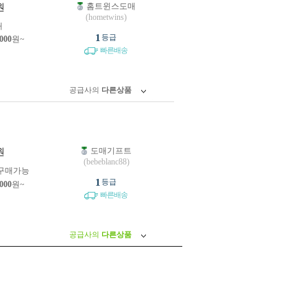
홈트윈스도매
원
(hometwins)
개
1
등급
,000
원~
빠른배송
공급사의
다른상품
도매기프트
원
(bebeblanc88)
구매가능
1
등급
,000
원~
빠른배송
공급사의
다른상품