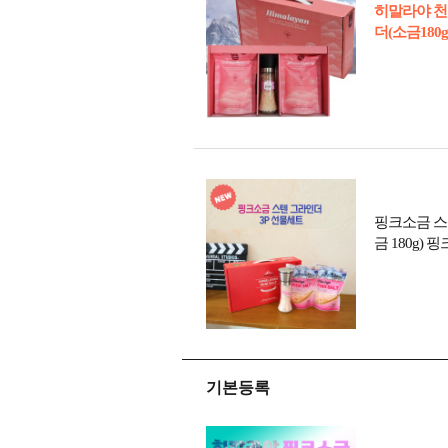
히말라야 천
더(소금180
핑크소금 스텐
금 180g)
기본등록