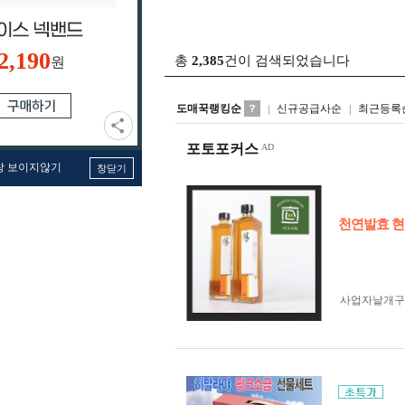
2,190
총
2,385
건이 검색되었습니다
원
도매꾹랭킹순
신규공급사순
최근등록
포토포커스
창 보이지않기
창닫기
천연발효 현
사업자 낱개