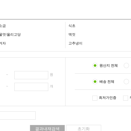
소금
식초
물엿/올리고당
액젓
겨자
고추냉이
원산지 전체
원 ~
원
배송 전체
개 ~
개
최저가인증