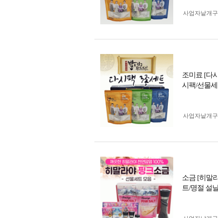
사업자 낱개
조미료 [다
시팩/선물세
사업자 낱개
소금 [히말
트/명절 설