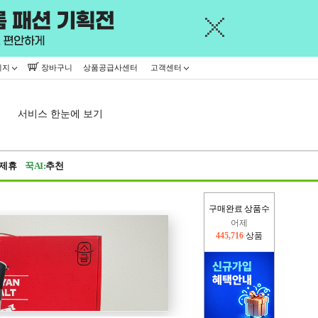
이지
장바구니
상품공급사센터
고객센터
서비스 한눈에 보기
제휴
꾹AI:
추천
구매완료 상품수
오늘(현재)
251,553
상품
어제
445,716
상품