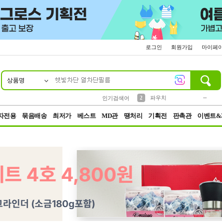
로그인
회원가입
마이페
상품명
10
1
4
5
6
7
8
9
키링
미니
말랑이
선풍기
가방
양말
짱구
텀블러
23
2
1
1
7
3
2
파우치
인기검색어
3
모자
자전용
묶음배송
최저가
베스트
MD관
땡처리
기획전
판촉관
이벤트&