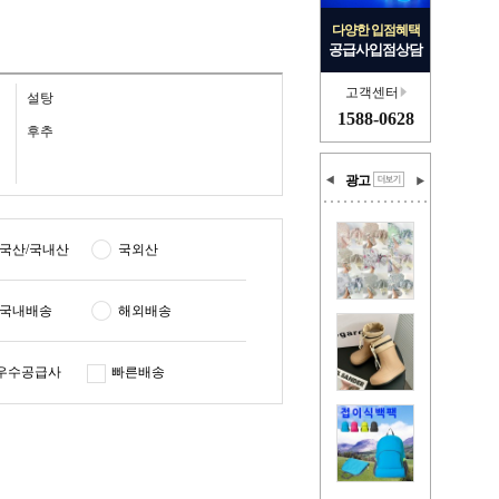
다양한 입점혜택
공급사입점상담
고객센터
설탕
1588-0628
후추
광고
국산/국내산
국외산
국내배송
해외배송
우수공급사
빠른배송