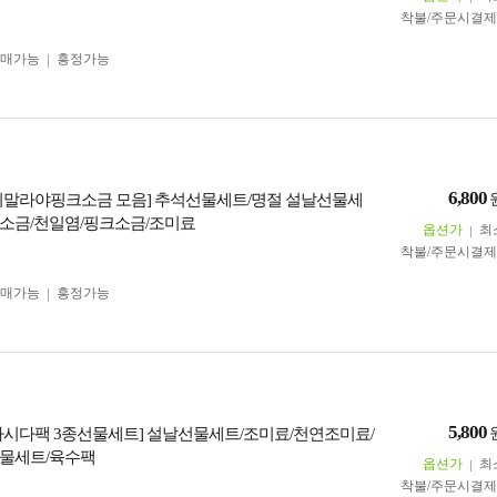
착불/주문시결
구매가능
흥정가능
6,800
히말라야핑크소금 모음] 추석선물세트/명절 설날선물세
소금/천일염/핑크소금/조미료
옵션가
최
착불/주문시결
구매가능
흥정가능
5,800
다시다팩 3종선물세트] 설날선물세트/조미료/천연조미료/
물세트/육수팩
옵션가
최
착불/주문시결