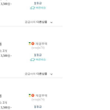
1
등급
제
3,500
원~
빠른배송
공급사의
다른상품
재경무역
원
(wsujin74)
소
2
개
1
등급
제
3,500
원~
빠른배송
공급사의
다른상품
재경무역
원
(wsujin74)
소
2
개
1
등급
제
3,500
원~