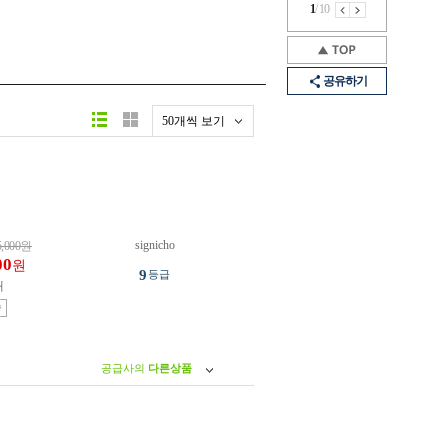
1
/
10
공유하기
50개씩 보기
signicho
5,000
원
00
원
9
등급
개
송
공급사의
다른상품