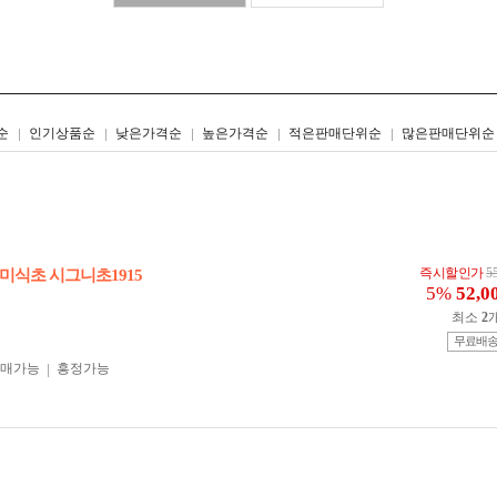
리스트형
갤러리형
순
인기상품순
낮은가격순
높은가격순
적은판매단위순
많은판매단위순
즉시할인가
5
미식초 시그니초1915
5%
52,0
최소
2
무료배
구매가능
흥정가능