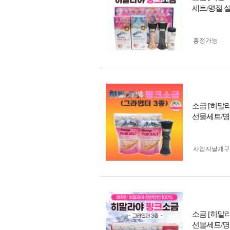
세트/명절 
흥정가능
소금 [히말
선물세트/명
사업자 낱개
소금 [히말
선물세트/명