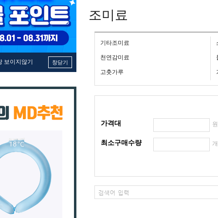
조미료
기타조미료
천연감미료
창 보이지않기
창닫기
고춧가루
가격대
최소구매수량