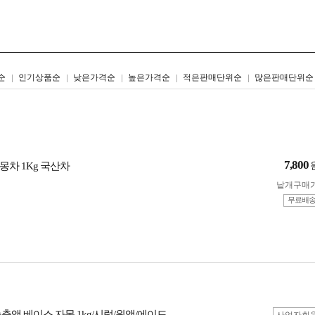
리스트형
갤러리형
순
인기상품순
낮은가격순
높은가격순
적은판매단위순
많은판매단위순
7,800
몽차 1Kg 국산차
낱개구매
무료배
축액 베이스 자몽 1kg/시럽/원액/에이드