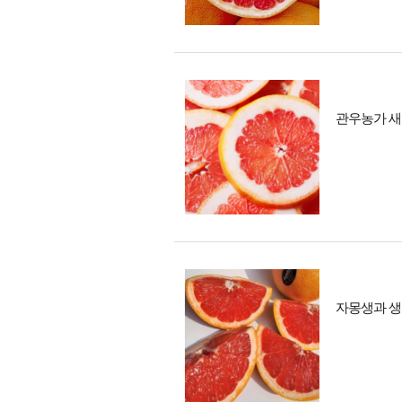
관우농가 
자몽생과 생