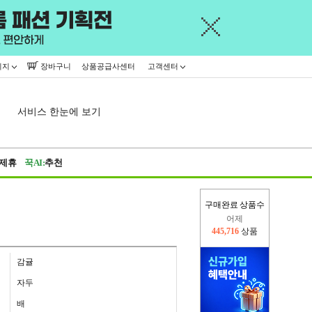
이지
장바구니
상품공급사센터
고객센터
서비스 한눈에 보기
제휴
꾹AI:
추천
어제
구매완료 상품수
445,716
상품
오늘(현재)
333,215
상품
감귤
자두
배