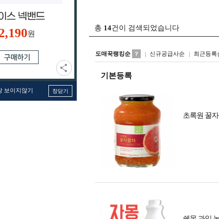
총
14
건이 검색되었습니다
2,190
원
도매꾹랭킹순
신규공급사순
최근등록
기본등록
창 보이지않기
창닫기
초록원 꿀자
쉘몬 과일 농