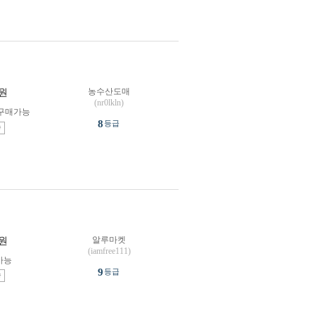
농수산도매
원
(nr0lkln)
구매가능
8
등급
송
알루마켓
원
(iamfree111)
가능
9
등급
송