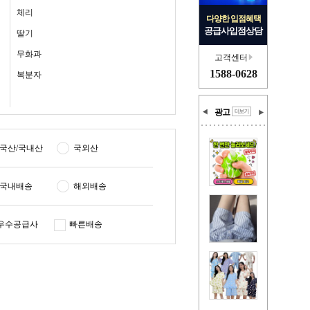
체리
다양한 입점혜택
공급사입점상담
딸기
무화과
고객센터
1588-0628
복분자
광고
국산/국내산
국외산
국내배송
해외배송
우수공급사
빠른배송