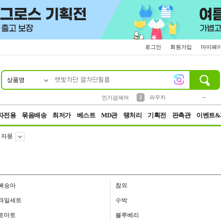
로그인
회원가입
마이페
상품명
10
1
4
5
6
7
8
9
키링
미니
말랑이
선풍기
가방
양말
짱구
텀블러
23
2
1
1
7
3
2
파우치
인기검색어
3
모자
자전용
묶음배송
최저가
베스트
MD관
땡처리
기획전
판촉관
이벤트&
자몽
복숭아
참외
과일세트
수박
토마토
블루베리