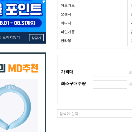
아보카도
오렌지
바나나
파인애플
창 보이지않기
창닫기
한라봉
가격대
최소구매수량