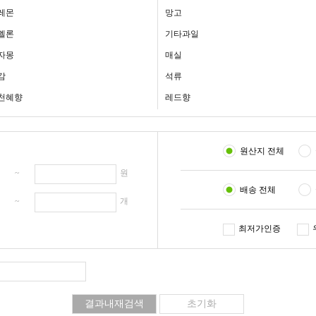
레몬
망고
멜론
기타과일
자몽
매실
감
석류
천혜향
레드향
원산지 전체
원 ~
원
배송 전체
개 ~
개
최저가인증