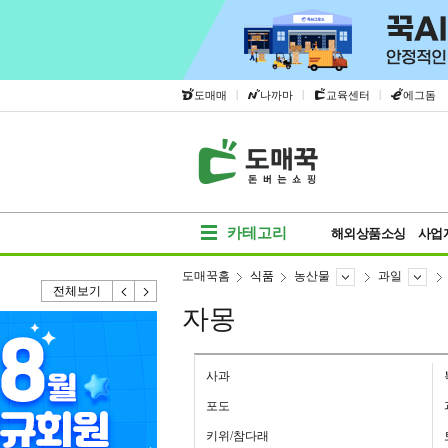
|
|
|
도매매
나까마
교육센터
에그돔
카테고리
해외상품소싱
사업
도매꾹홈
식품
농산물
과일
전체보기
자몽
사과
포도
키위/참다래