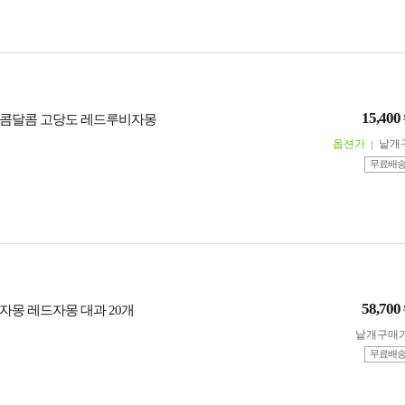
15,400
새콤달콤 고당도 레드루비자몽
옵션가
낱개
무료배
58,700
자몽 레드자몽 대과 20개
낱개구매
무료배