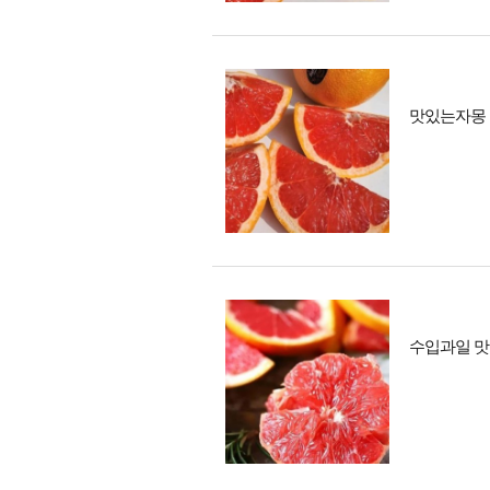
맛있는자몽 
수입과일 맛