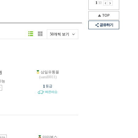
1
/
10
공유하기
50개씩 보기
삼일유통몰
원
(samil0011)
가능
1
등급
송
빠른배송
마마부스