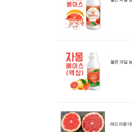
쉘몬 과일 농
레드자몽 대