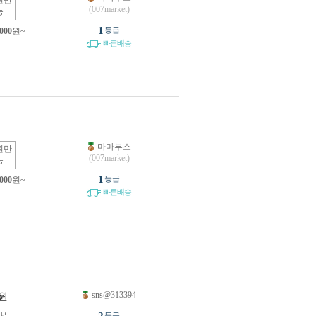
원만
(007market)
능
1
등급
,000
원~
빠른배송
마마부스
원만
(007market)
능
1
등급
,000
원~
빠른배송
sns@313394
원
등급