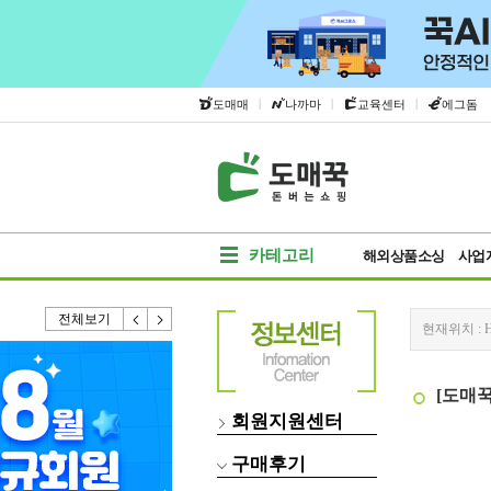
|
|
|
도매매
나까마
교육센터
에그돔
카테고리
해외상품소싱
사업
전체보기
현재위치 :
[도매
회원지원센터
구매후기