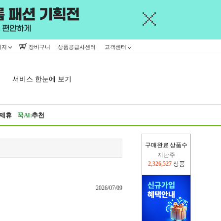
이지
장바구니
상품공급사센터
고객센터
서비스 한눈에 보기
제휴
꾹AI:
추천
구매완료 상품수
지난주
2,326,527
상품
이번주
2,309,822
상품
2026/07/09