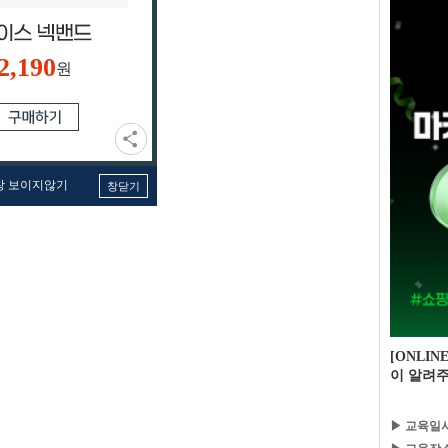
2,190
원
창 보이지않기
창닫기
[ONLIN
이 알려주
▶ 교육일시