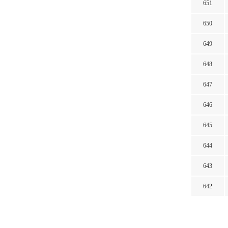
651
650
649
648
647
646
645
644
643
642