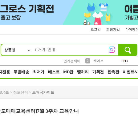
로그인
회원가입
마이페
상품명
10
1
4
5
6
7
8
9
파우치
등산
벨트
실리콘
양말
모자
양산
여성패션
152
395
555
12
1
1
5
3
2
케이스
인기검색어
12
3
생수
454
자전용
묶음배송
최저가
베스트
MD관
땡처리
기획전
판촉관
이벤트&
HOME
>
정보센터
>
도매꾹가이드
꾹도매매교육센터]7월 3주차 교육안내