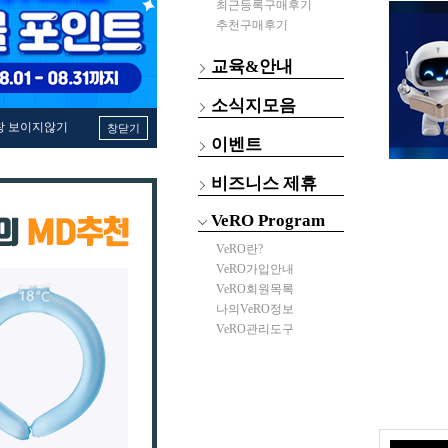
최근등록구매후기
추천구매후기
교육&안내
소식지모음
창 보이지않기
창닫기
이벤트
비즈니스 제휴
VeRO Program
VeRO란?
VeRO가입안내
VeRO회원목록
나의VeRO정보
VeRO관리도구