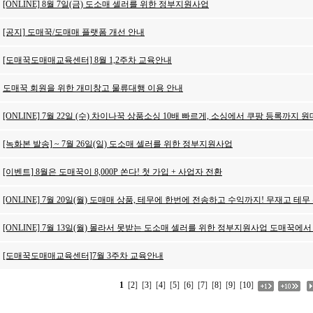
[ONLINE] 8월 7일(금) 도소매 셀러를 위한 정부지원사업
[공지] 도매꾹/도매매 플랫폼 개선 안내
[도매꾹도매매교육센터] 8월 1,2주차 교육안내
도매꾹 회원을 위한 개미창고 물류대행 이용 안내
[ONLINE] 7월 22일 (수) 차이나꾹 상품소싱 10배 빠르게, 소싱에서 쿠팡 등록까지 
[녹화본 발송] ~ 7월 26일(일) 도소매 셀러를 위한 정부지원사업
[이벤트] 8월은 도매꾹이 8,000P 쏜다! 첫 가입 + 사업자 전환
[ONLINE] 7월 20일(월) 도매매 상품, 테무에 한번에 전송하고 수익까지! 무재고 테
[ONLINE] 7월 13일(월) 몰라서 못받는 도소매 셀러를 위한 정부지원사업 도매꾹에
[도매꾹도매매교육센터]7월 3주차 교육안내
1
[
2
] [
3
] [
4
] [
5
] [
6
] [
7
] [
8
] [
9
] [
10
]