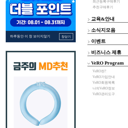
최근등록구매후기
추천구매후기
교육&안내
소식지모음
하루동안 이 창 보이지않기
창닫기
이벤트
비즈니스 제휴
VeRO Program
VeRO란?
VeRO가입안내
VeRO회원목록
나의VeRO정보
VeRO관리도구