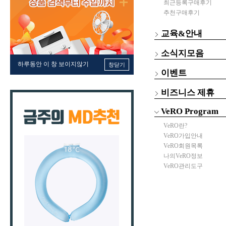
최근등록구매후기
추천구매후기
교육&안내
소식지모음
하루동안 이 창 보이지않기
창닫기
이벤트
비즈니스 제휴
VeRO Program
VeRO란?
VeRO가입안내
VeRO회원목록
나의VeRO정보
VeRO관리도구