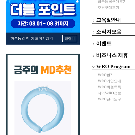
최근등록구매후기
추천구매후기
교육&안내
소식지모음
하루동안 이 창 보이지않기
창닫기
이벤트
비즈니스 제휴
VeRO Program
VeRO란?
VeRO가입안내
VeRO회원목록
나의VeRO정보
VeRO관리도구