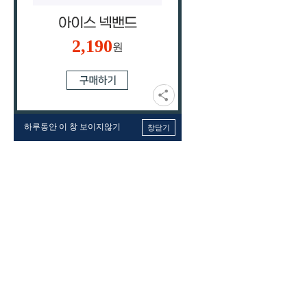
2,190
원
하루동안 이 창 보이지않기
창닫기