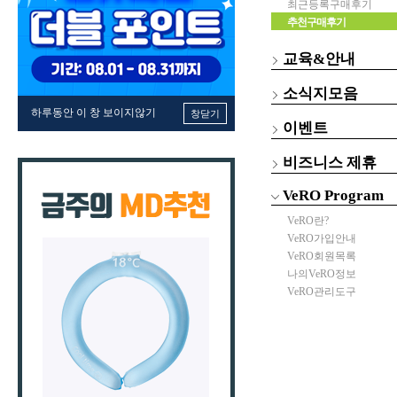
최근등록구매후기
추천구매후기
교육&안내
소식지모음
하루동안 이 창 보이지않기
창닫기
이벤트
비즈니스 제휴
VeRO Program
VeRO란?
VeRO가입안내
VeRO회원목록
나의VeRO정보
VeRO관리도구