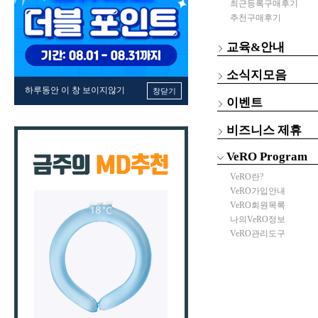
최근등록구매후기
추천구매후기
교육&안내
소식지모음
하루동안 이 창 보이지않기
창닫기
이벤트
비즈니스 제휴
VeRO Program
VeRO란?
VeRO가입안내
VeRO회원목록
나의VeRO정보
VeRO관리도구