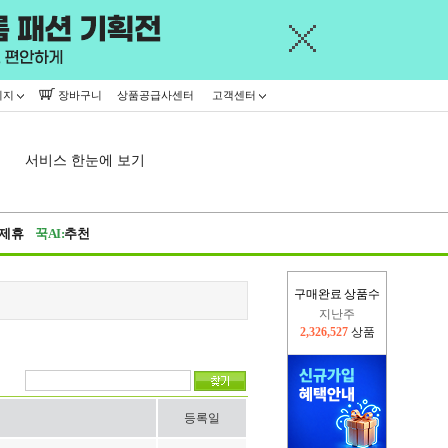
이지
장바구니
상품공급사센터
고객센터
서비스 한눈에 보기
제휴
꾹AI:
추천
구매완료 상품수
지난주
2,326,527
상품
이번주
2,282,829
상품
등록일