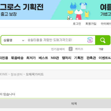
로그인
회원가입
마이페
상품명
10
1
4
5
6
7
8
9
파우치
등산
벨트
실리콘
양말
모자
양산
여성패션
152
395
555
12
1
1
5
3
2
케이스
인기검색어
12
3
생수
454
자전용
묶음배송
최저가
베스트
MD관
땡처리
기획전
판촉관
이벤트&
HOME
>
정보센터
>
도매꾹가이드
이 있습니다
제목