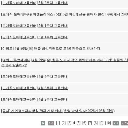
[도매꾹도매매교육센터] 5월 2주차 교육안내
[도매꾹·도매매×쿠팡마켓플레이스 / 5월15일 마감!] 신규 판매자 한정! 쿠팡캐시 20,0
[도매꾹도매매교육센터] 5월 1주차 교육안내
[도매꾹도매매교육센터] 5월 1주차 교육안내
[여의도] 4월 30일(목) 매출 최상위권으로 도약! 판촉으로 앞서가다
[여의도/무료세미나] 4월 29일(수) 힘든 노가다 작업 위탁판매는 이제 그만! 원클릭
쟁에서 탈출하기!
[도매꾹도매매교육센터] 4월 4주차 교육안내
[도매꾹도매매교육센터] 4월 3주차 교육안내
[도매꾹도매매교육센터] 4월 2주차 교육안내
[공지] 개인정보처리방침 29차 개정 안내 (효력 발생 일자: 2026년 03월 25일)
[
1
] [
2
] [
3
]
4
[
5
] [
6
] [
7
] [
8
] [
9
] [
10
]