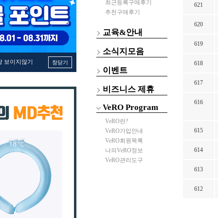
최근등록구매후기
621
추천구매후기
620
교육&안내
619
소식지모음
창 보이지않기
창닫기
618
이벤트
617
비즈니스 제휴
616
VeRO Program
VeRO란?
615
VeRO가입안내
VeRO회원목록
614
나의VeRO정보
VeRO관리도구
613
612