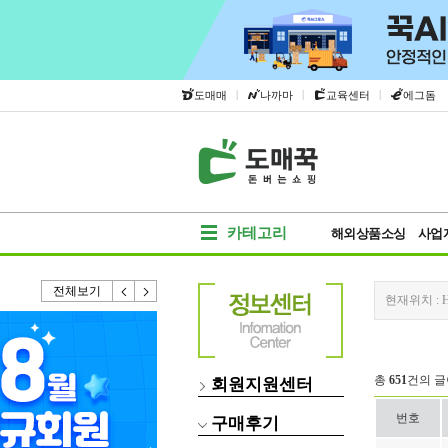
|
|
|
도매매
나까마
교육센터
에그돔
카테고리
해외상품소싱
사업
전체보기
현재위치 :
총
651
건의 글
회원지원센터
번호
구매후기