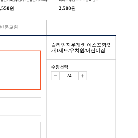
기 일체형충전기 충전기 어댑터
,550
2,500
원
원
반품교환
슬라임지우개/케이스포함/2
개1세트/유치원/어린이집
수량선택