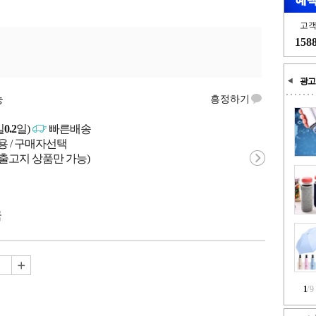
고
158
광고
능
흥정하기
일
0.2
일)
빠른배송
용 / 구매자선택
 출고지 상품만 가능)
국
1
/
9