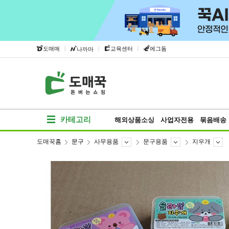
|
|
|
도매매
교육센터
에그돔
나까마
카테고리
해외상품소싱
사업자전용
묶음배송
도매꾹홈
문구
사무용품
문구용품
지우개