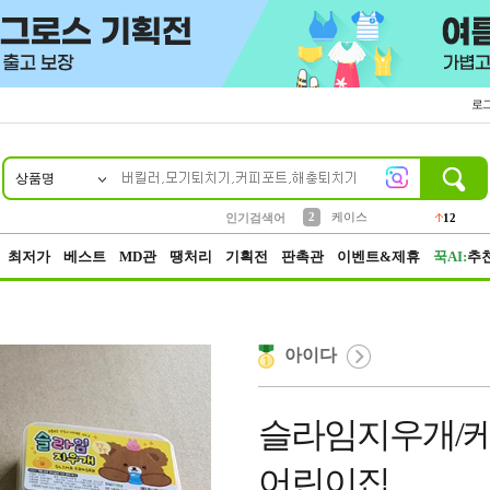
로
상품명
10
1
4
5
6
7
8
9
파우치
등산
벨트
실리콘
양말
모자
양산
여성패션
152
395
555
12
1
1
5
3
2
케이스
인기검색어
12
3
생수
454
최저가
베스트
MD관
땡처리
기획전
판촉관
이벤트&제휴
꾹AI:
추
아이다
슬라임지우개/케
어린이집