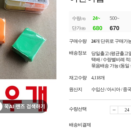
수량
24~
500~
(개)
680
670
단가
(원)
구매수량
24
개 단위로 구매가
배송정보
당일출고
(평균출고
택배 / 수량별비례 적
묶음배송 가능 (동일
재고수량
4,118개
원산지
수입산 / 아시아 / 중
수량선택
배송비결제