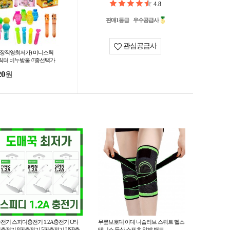
4.8
판매1등급
우수공급사
관심공급사
공장직영최저가) 미니스틱
릭터 비누방울 /7종선택가
/어린이날선물사은품/아동/
20
원
눗방울 /여름/kc인증
전기 스피디충전기 1.2A충전기 C타
무릎보호대 아대 니슬리브 스쿼트 헬스
충전기 8핀충전기 5핀충전기 USB충
테니스 등산 스포츠 압박 밴드