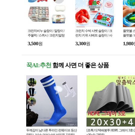
크런치비누 슬랑이 / 말랑이 /
크런치 수박 샤벳 슬랑이 / 크
플랫볼 스
주물럭 / 스퀴시 / 크런치말랑
런치 키위 샤베트 슬랑이 / 사
플랫볼 /
이 / 왁뿌볼 /스트레스해소 / 피
각사각소리 / 말랑이
팽이
3,500
3,300
1,980
원
원
젯토이
꾹AI:추천
함께 사면 더 좋은 상품
두께감이 남다른 투라인 런웨이브 등산
[초특가] 택배봉투 HDPE 그레이 3호 (
양말 니삭스 여성 남성 성인용 긴양말
x30+4) / 200장