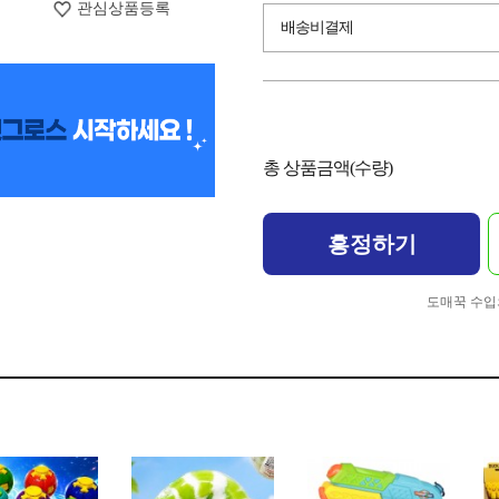
관심상품등록
배송비결제
총 상품금액(수량)
흥정하기
도매꾹 수입