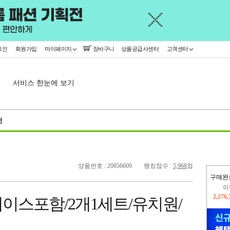
그인
회원가입
마이페이지
장바구니
상품공급사센터
고객센터
서비스 한눈에 보기
천
상품번호 : 20856609
랭킹점수 :
5,968
점
구매완
이
2,276
이스포함/2개1세트/유치원/
지
2,326