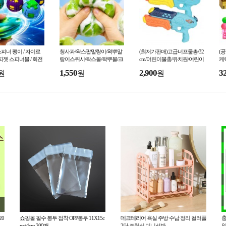
피너 팽이 / 자이로
청사과/왁스팝말랑이/왁뿌말
(최저가판매)고급너프물총/32
(
 피젯 스피너볼 / 회전
랑이스퀴시/왁스볼/왁뿌볼/크
cm/어린이물총/유치원/어린이
케
런치말랑이/소리나는아이스
집/물총축제용/여름/KC인증
능
1,550
2,900
3
원
원
원
크림 말랑이
비
20
쇼핑몰 필수 봉투 접착 OPP봉투 11X15c
데크테리어 욕실 주방 수납 정리 컬러풀
충
m+4cm 200매
2단 조립식 미니선반
입