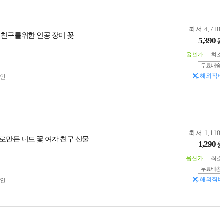
최저 4,71
 친구를위한 인공 장미 꽃
5,390
옵션가
최
무료배
해외직
인
최저 1,11
로만든 니트 꽃 여자 친구 선물
1,290
옵션가
최
무료배
해외직
인