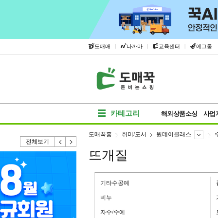
|
|
|
도매매
나까마
교육센터
에그돔
카테고리
해외상품소싱
사업
도매꾹홈
취미/도서
원데이클래스
전체보기
뜨개질
기타수공예
비누
자수/수예