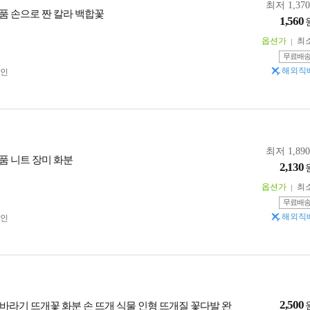
최저 1,37
품 손으로 짠 칼라 백합꽃
1,560
옵션가
최
무료배
해외직
인
최저 1,89
품 니트 장미 화분
2,130
옵션가
최
무료배
해외직
인
2,500
바라기 뜨개꽃 화분 손 뜨개 식물 인형 뜨개질 꽃다발 완