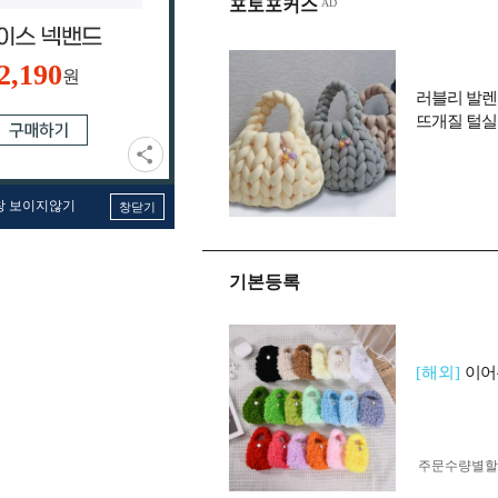
포토포커스
2,190
원
러블리 발렌
뜨개질 털실
창 보이지않기
창닫기
기본등록
[해외]
이어
주문수량별할