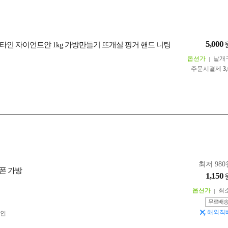
5,000
타인 자이언트얀 1kg 가방만들기 뜨개실 핑거 핸드 니팅
옵션가
낱개
주문시결제
3
최저 980
폰 가방
1,150
옵션가
최
무료배
해외직
인