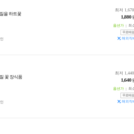
최저 1,67
질을 하트꽃
1,880
옵션가
최
무료배
해외직
인
최저 1,44
질 꽃 장식품
1,640
옵션가
최
무료배
해외직
인