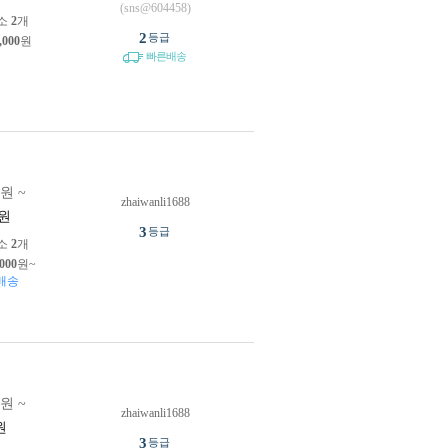
(sns@604458)
소
2
개
2
등급
,000
원
빠른배송
0원 ~
zhaiwanli1688
원
3
등급
소
2
개
,000
원~
배송
0원 ~
zhaiwanli1688
원
3
등급