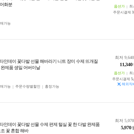
리어화분
옵션가
최
주문시결제
3
구매가능
최저 9,64
타인데이 꽃다발 선물 해바라기 니트 장미 수제 뜨개질
11,340
 완제품 생일 어버이날
옵션가
최
주문시결제
5
해외직
구매가능
주문수량별할인
흥정가능
최저 5,07
타인데이 꽃다발 선물 수제 편제 털실 꽃 한 다발 완제품
5,970
조 꽃 혼합 해바