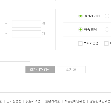
원산지 전체
원 ~
원
배송 전체
개 ~
개
최저가인증
리스트형
갤러리형
순
인기상품순
낮은가격순
높은가격순
적은판매단위순
많은판매단위순