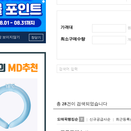
가격대
창 보이지않기
창닫기
최소구매수량
총
28
건이 검색되었습니다
도매꾹랭킹순
신규공급사순
최근등록