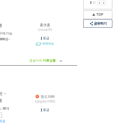
1
/
11
공유하기
홈앤홈
원
(visual29)
구매가능
1
등급
,000
원~
빠른배송
공급사의
다른상품
원 ~
청도1688
원
(qingdao1688)
소
30
개
1
등급
송
배송