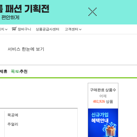
이지
장바구니
상품공급사센터
고객센터
서비스 한눈에 보기
제휴
꾹AI:
추천
구매완료 상품수
어제
402,926
상품
오늘(현재)
140,975
상품
목공예
주얼리