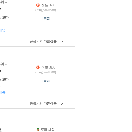
0원 ~
청도1688
원
(qingdao1688)
소
20
개
1
등급
송
배송
공급사의
다른상품
0원 ~
청도1688
원
(qingdao1688)
소
20
개
1
등급
송
배송
공급사의
다른상품
도매시장
원