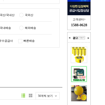
다양한 입점혜택
공급사입점상담
국산/국내산
국외산
고객센터
1588-0628
국내배송
해외배송
광고
우수공급사
빠른배송
50개씩 보기