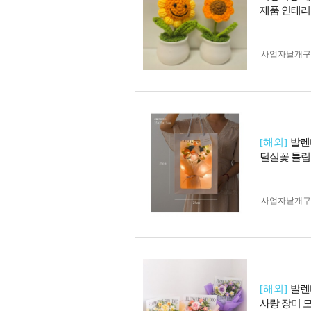
제품 인테
사업자 낱개
[해외]
발렌
털실꽃 튤립
사업자 낱개
[해외]
발렌
사랑 장미 모