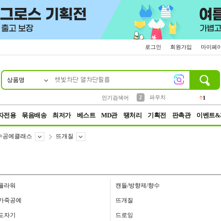
로그인
회원가입
마이페
상품명
10
1
4
5
6
7
8
9
키링
선풍기
말랑이
키캡
텀블러
가방
양말
양산
1
1
5
2
2
2
파우치
인기검색어
1
3
모자
2
자전용
묶음배송
최저가
베스트
MD관
땡처리
기획전
판촉관
이벤트&
수공예클래스
뜨개질
플라워
캔들/방향제/향수
가죽공예
뜨개질
도자기
드로잉