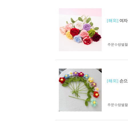
[해외]
여자
주문수량별할
[해외]
손으
주문수량별할