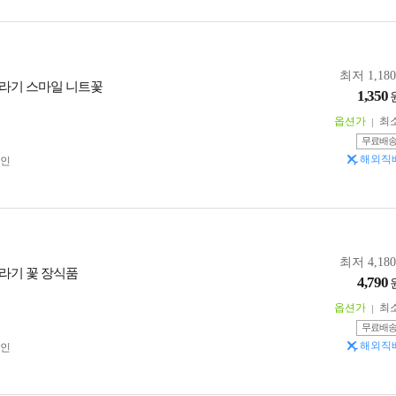
최저 1,18
라기 스마일 니트꽃
1,350
옵션가
최
무료배
해외직
인
최저 4,18
라기 꽃 장식품
4,790
옵션가
최
무료배
해외직
인