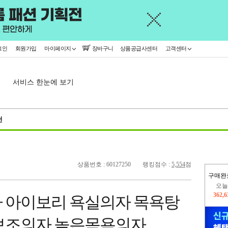
그인
회원가입
마이페이지
장바구니
상품공급사센터
고객센터
서비스 한눈에 보기
천
상품번호 : 60127250
랭킹점수 :
5,554
점
구매완
오늘
362,
 아이보리 욕실의자 목욕탕
402,
보조의자 높은목욕의자