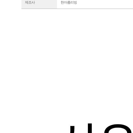
제조사
한아름리빙