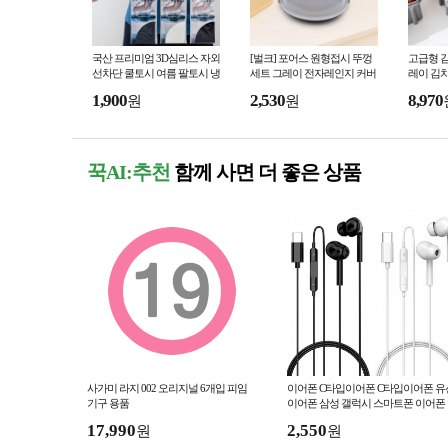
국산 프리미엄 3D심리스 자외
[벌크] 포어스 원형접시 뚜껑
고급형 
선차단 쿨토시 여름 팔토시 냉
세트 그레이 전자레인지 커버
레이 김
감토시 UV차단
기름튐방지 전자렌지받침대
기김치 
1,900
2,530
8,970
원
원
푸드커버
커팅보관
꾹AI:추천
함께 사면 더 좋은 상품
사가미 라지 002 오리지널 6개입 피임
이어폰 C타입이어폰 C타입이어폰 유
기구 용품
이어폰 삼성 갤럭시 스마트폰 이어폰
17,990
2,550
원
원