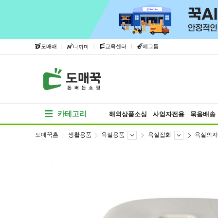
|
|
|
도매매
교육센터
에그돔
나까마
카테고리
해외상품소싱
사업자전용
묶음배송
도매꾹홈
생활용품
욕실용품
욕실잡화
욕실의자