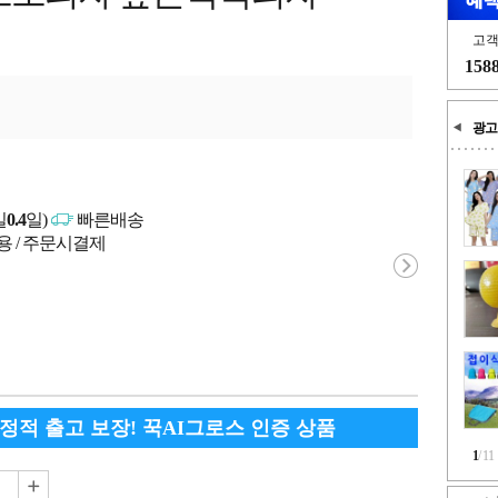
고
158
광고
일
0.4
일)
빠른배송
용 / 주문시결제
안정적 출고 보장! 꾹AI그로스 인증 상품
1
/
11