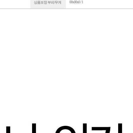
00x00x0 / 1
상품포장 부피/무게