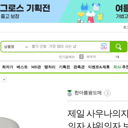
로
상품명
10
1
4
5
6
7
8
9
키링
선풍기
말랑이
키캡
텀블러
가방
양말
양산
1
1
5
2
2
2
파우치
인기검색어
1
3
모자
2
최저가
베스트
MD관
땡처리
기획전
판촉관
이벤트&제휴
꾹AI:
추
한아름왕도매
제일 사우나의자
의자 샤워의자 