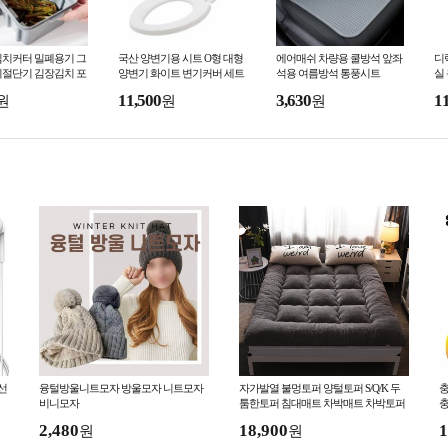
김치커터 밀폐용기 그
국산 양변기용 시트 O형 대형
에어매쉬 차량용 쿨방석 앞좌
디
치절단기 김장김치 포
양변기 화이트 변기커버 세트
석용 여름방석 통풍시트
실
자르미 채소슬라이서
11,500
3,630
1
원
원
원
통 칼내장
선
융털방울니트모자 방울모자 니트모자
자가발열 불멍토퍼 양털토퍼 S/Q/K 두
충
비니모자
툼한토퍼 침대매트 차박매트 차박토퍼
충
댑
2,480
18,900
1
원
원