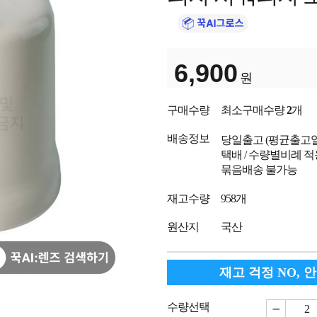
6,900
원
구매수량
최소구매수량
2
개
배송정보
당일출고
(평균출고
택배 / 수량별비례 적
묶음배송 불가능
재고수량
958개
원산지
국산
재고 걱정 NO, 
수량선택