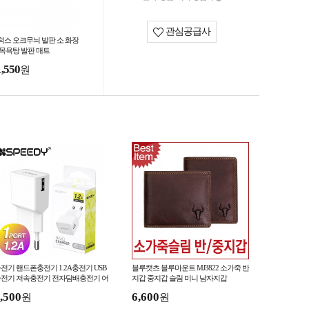
관심공급사
럭스 오크무늬 발판 소 화장
 목욕탕 발판 매트
1,550
원
전기 핸드폰충전기 1.2A충전기 USB
블루캣츠 블루마운트 MJ3822 소가죽 반
전기 저속충전기 전자담배충전기 어
지갑 중지갑 슬림 미니 남자지갑
터 스피디
,500
6,600
원
원