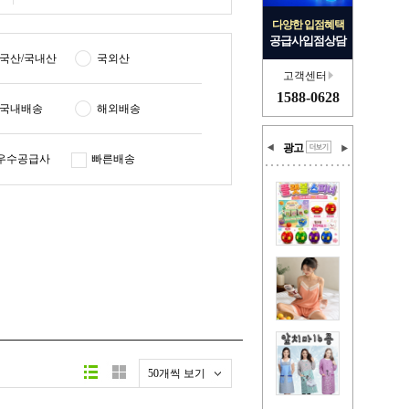
다양한 입점혜택
공급사입점상담
국산/국내산
국외산
고객센터
1588-0628
국내배송
해외배송
광고
우수공급사
빠른배송
50개씩 보기