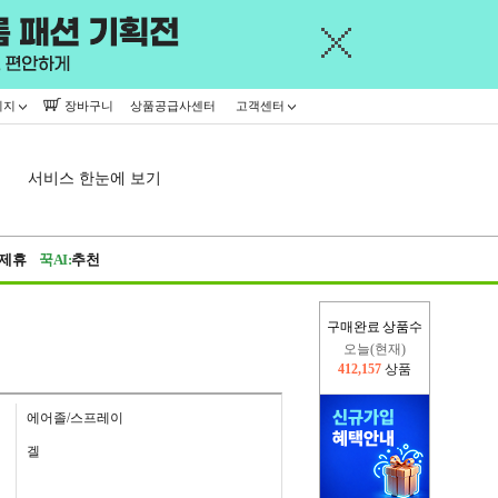
이지
장바구니
상품공급사센터
고객센터
서비스 한눈에 보기
제휴
꾹AI:
추천
구매완료 상품수
오늘(현재)
412,157
상품
어제
402,926
상품
에어졸/스프레이
겔