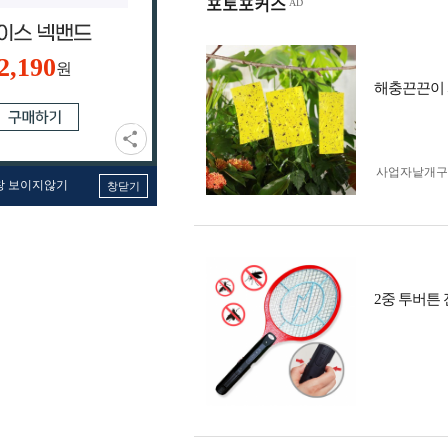
포토포커스
2,190
원
해충끈끈이 과
사업자 낱개
창 보이지않기
창닫기
2중 투버튼