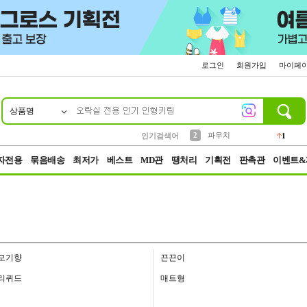
로그인
회원가입
마이페
상품명
10
1
4
5
6
7
8
9
키링
선풍기
말랑이
키캡
텀블러
가방
양말
양산
1
1
5
2
2
2
파우치
인기검색어
1
3
모자
2
자전용
묶음배송
최저가
베스트
MD관
땡처리
기획전
판촉관
이벤트&
모기향
끈끈이
리퀴드
매트형