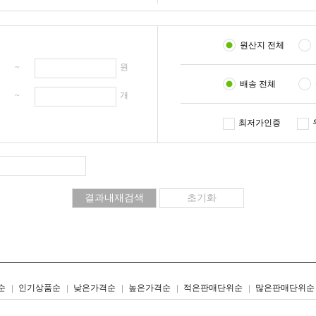
원산지 전체
원 ~
원
배송 전체
개 ~
개
최저가인증
리스트형
갤러리형
순
인기상품순
낮은가격순
높은가격순
적은판매단위순
많은판매단위순