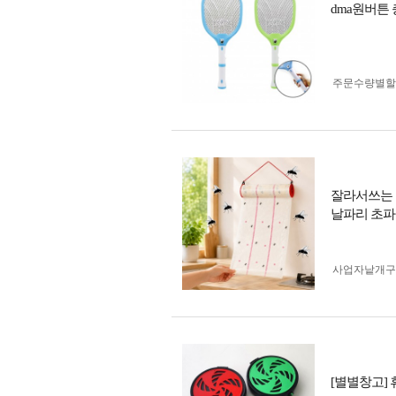
dma원버튼
주문수량별할
잘라서쓰는 
날파리 초파
사업자 낱개
[별별창고]