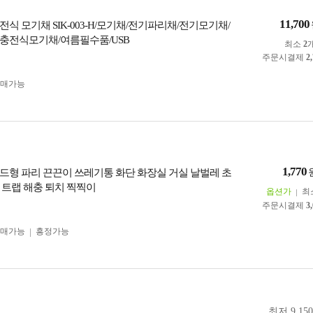
11,700
식 모기채 SIK-003-H/모기채/전기파리채/전기모기채/
충전식모기채/여름필수품/USB
최소
2
주문시결제
2
구매가능
1,770
드형 파리 끈끈이 쓰레기통 화단 화장실 거실 날벌레 초
 트랩 해충 퇴치 찍찍이
옵션가
최
주문시결제
3
구매가능
흥정가능
최저 9,15