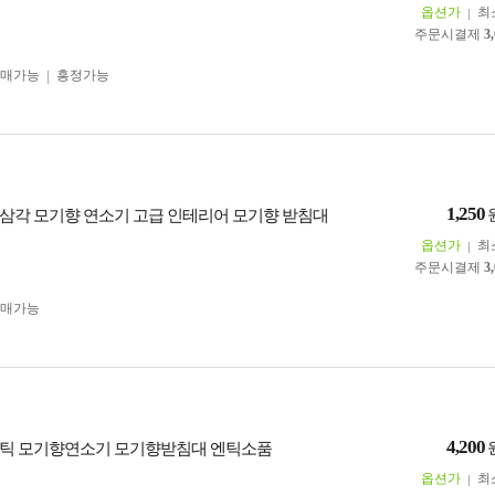
옵션가
최
주문시결제
3
구매가능
흥정가능
1,250
삼각 모기향 연소기 고급 인테리어 모기향 받침대
옵션가
최
주문시결제
3
구매가능
4,200
틱 모기향연소기 모기향받침대 엔틱소품
옵션가
최