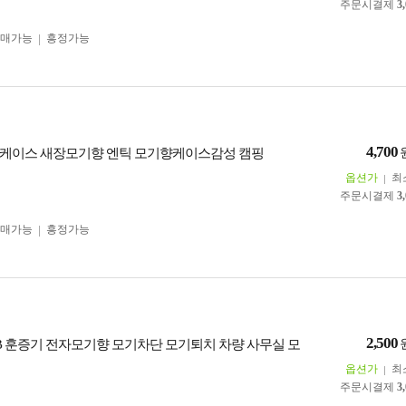
주문시결제
3
구매가능
흥정가능
4,700
케이스 새장모기향 엔틱 모기향케이스감성 캠핑
옵션가
최
주문시결제
3
구매가능
흥정가능
2,500
SB 훈증기 전자모기향 모기차단 모기퇴치 차량 사무실 모
옵션가
최
주문시결제
3