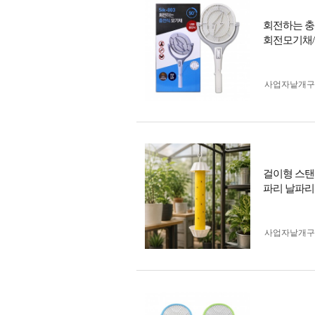
회전하는 충전
회전모기채/
사업자 낱개
걸이형 스탠
파리 날파리
사업자 낱개