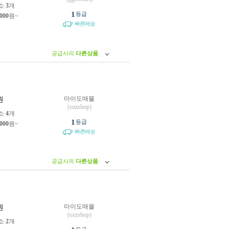
소
3
개
1
등급
,000
원~
빠른배송
공급사의
다른상품
마이도매몰
원
(ozzshop)
소
4
개
1
등급
,000
원~
빠른배송
공급사의
다른상품
마이도매몰
원
(ozzshop)
소
2
개