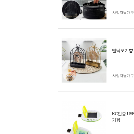
사업자 낱개
엔틱모기향 
사업자 낱개
KC인증 U
기향