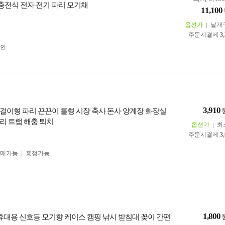
 충전식 전자 전기 파리 모기채
11,100
옵션가
낱개
주문시결제
3
인
3,910
걸이형 파리 끈끈이 롤형 시장 축사 돈사 양계장 화장실
리 트랩 해충 퇴치
옵션가
최
주문시결제
3
구매가능
흥정가능
1,800
 휴대용 신호등 모기향 케이스 캠핑 낚시 받침대 꽂이 간편