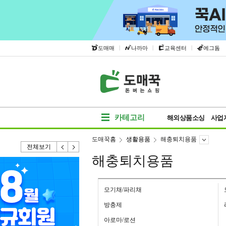
|
|
|
도매매
나까마
교육센터
에그돔
카테고리
해외상품소싱
사업
도매꾹홈
생활용품
해충퇴치용품
전체보기
해충퇴치용품
모기채/파리채
방충제
아로마/로션