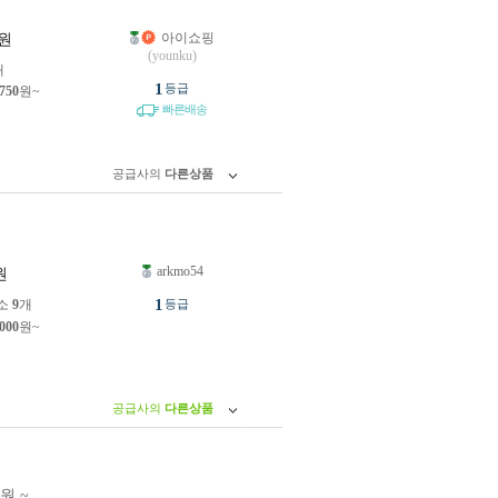
아이쇼핑
원
(younku)
개
1
등급
,750
원~
빠른배송
공급사의
다른상품
arkmo54
원
1
소
9
개
등급
,000
원~
공급사의
다른상품
0원 ~