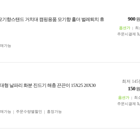
900
 모기향스탠드 거치대 캠핑용품 모기향 홀더 벌레퇴치 휴
옵션가
최
주문시결제
3
구매가능
최저 145
형 날파리 화분 진드기 해충 끈끈이 15X25 20X30
150
옵션가
최
주문시결제
3
구매가능
주문수량별할인
흥정가능