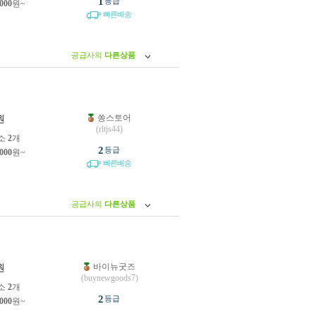
1
등급
,000
원~
빠른배송
공급사의
다른상품
쏭스토어
원
(rltjs44)
소
2
개
2
등급
,000
원~
빠른배송
공급사의
다른상품
바이뉴굿즈
원
(buynewgoods7)
소
2
개
2
등급
,000
원~