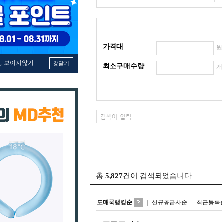
가격대
창 보이지않기
창닫기
최소구매수량
총
5,827
건이 검색되었습니다
도매꾹랭킹순
신규공급사순
최근등록