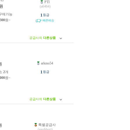
PTI
원
(a6464)
구매가능
1
등급
,300
원~
빠른배송
공급사의
다른상품
arkmo54
원
1
소
2
개
등급
,000
원~
공급사의
다른상품
특별공급사
원
(ggobburi)