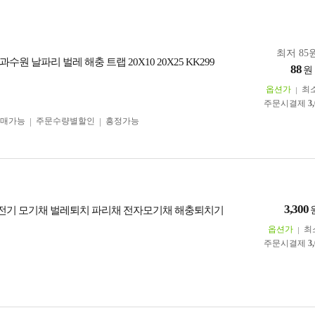
최저 85원
수원 날파리 벌레 해충 트랩 20X10 20X25 KK299
88
원
옵션가
최
주문시결제
3
구매가능
주문수량별할인
흥정가능
3,300
 전기 모기채 벌레퇴치 파리채 전자모기채 해충퇴치기
옵션가
최
주문시결제
3