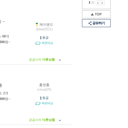
1
/
10
 ~
공유하기
케이랜드
(kland2021)
소
60
개
1
등급
,000
원~
빠른배송
공급사의
다른상품
홈앤홈
원
(visual29)
소
2
개
1
등급
,000
원~
빠른배송
공급사의
다른상품