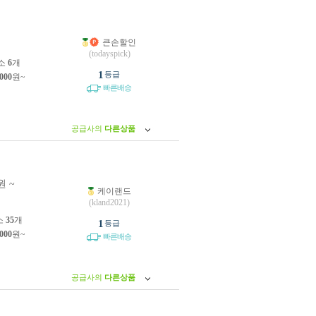
큰손할인
원
(todayspick)
소
6
개
1
등급
,000
원~
빠른배송
공급사의
다른상품
원 ~
케이랜드
원
(kland2021)
소
35
개
1
등급
,000
원~
빠른배송
공급사의
다른상품