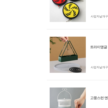
사업자 낱개
트라이앵글 
사업자 낱개
고풍스런 엔