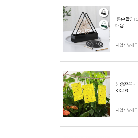
[큰손할인]
대용
사업자 낱개
해충끈끈이 대
KK299
사업자 낱개