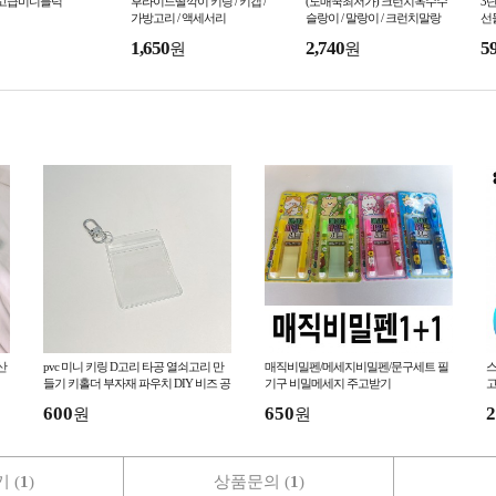
)고급미니블럭
후라이드딸깍이 키링 / 키캡 /
(도매꾹최저가) 크런치옥수수
3
가방고리 / 액세서리
슬랑이 / 말랑이 / 크런치말랑
선
이
1,650
2,740
5
원
원
산
pvc 미니 키링 D고리 타공 열쇠고리 만
매직비밀펜/메세지비밀펜/문구세트 필
스
들기 키홀더 부자재 파우치 DIY 비즈 공
기구 비밀메세지 주고받기
고
예 재료 악세사리
C
600
650
2
원
원
 (
1
)
상품문의 (
1
)