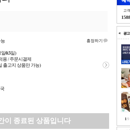
고
158
광고
가능
흥정하기
고일
0.5
일)
적용 / 주문시결제
일 출고지 상품만 가능)
중국
간이 종료된 상품입니다
1
/
9