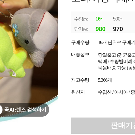
수량
16~
500~
(개)
980
970
단가
(원)
구매수량
16
개 단위로 구매
배송정보
당일출고
(평균출
택배 / 수량별비례 
묶음배송 가능 (동
재고수량
5,366개
원산지
수입산 / 아시아 / 
판매기