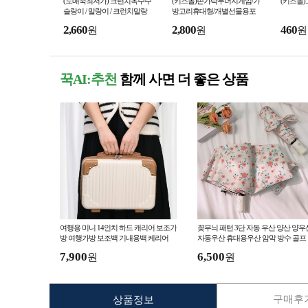
(도매꾹최저가) 크런치옥수수
(키즈몰)손가락두더지게임/가
(키즈몰
슬랑이 / 말랑이 / 크런치말랑
방고리휴대형/개별선물용포
이
장/kc인증완료
2,660
2,800
460
원
원
원
꾹AI:추천
함께 사면 더 좋은 상품
여행용 미니 14인치 하드 캐리어 보조가
꽂무늬 패턴 3단 자동 우산 양산 양우
방 여행가방 보조백 기내용백 케리어
자동우산 휴대용우산 암막 방수 골프
7,900
6,500
원
원
구매후기
상품정보