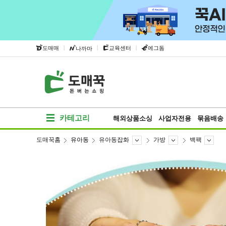
|
|
|
도매매
교육센터
에그돔
나까마
카테고리
해외상품소싱
사업자전용
묶음배송
도매꾹홈
유아동
유아동잡화
가방
백팩