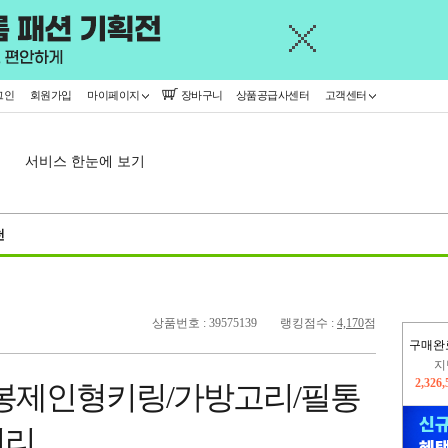
그인
회원가입
마이페이지
장바구니
상품공급사센터
고객센터
서비스 한눈에 보기
천
상품번호 : 39575139
랭킹점수 :
4,170
점
구매완
이
2,227
봉제인형키링/가방고리/필통
지
2,326
서리