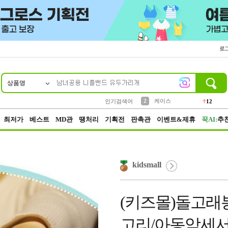
로
상품명
10
1
4
5
6
7
8
9
파우치
등산
벨트
실리콘
양말
모자
양산
여성패션
152
395
555
12
1
1
5
3
2
케이스
인기검색어
12
3
생수
454
최저가
베스트
MD관
땡처리
기획전
판촉관
이벤트&제휴
꾹AI:
추
kidsmall
(키즈몰)돌고래
고리/아동악세