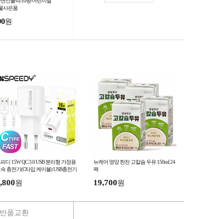
단변신블럭/10종/어린이날
물사은품
90
원
피디 15W QC 3.0 USB 분리형 가정용
뉴케어 영양 한잔 고칼슘 두유 150ml 24
속 충전기(C타입 케이블) USB충전기
팩
타입충전기 삼성충전기
,800
19,700
원
원
반품교환