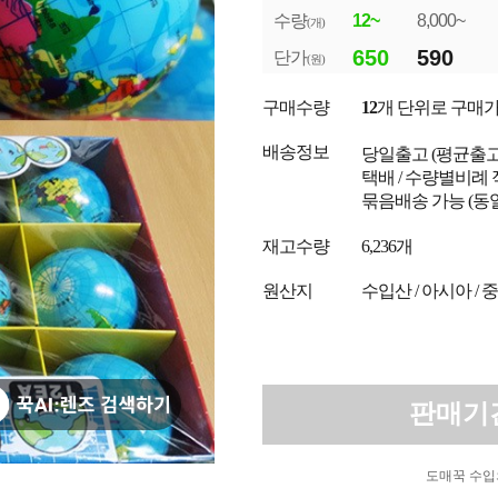
수량
12~
8,000~
(개)
650
590
단가
(원)
구매수량
12
개 단위로 구매
배송정보
당일출고
(평균출
택배 / 수량별비례 
묶음배송 가능 (동
재고수량
6,236개
원산지
수입산 / 아시아 / 
판매기
도매꾹 수입