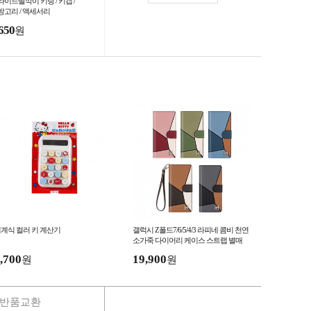
라이드딸깍이 키링 / 키캡 /
방고리 / 액세서리
650
원
계식 컬러 키 계산기
갤럭시 Z폴드7/6/5/4/3 라피네 콤비 천연
소가죽 다이어리 케이스 스트랩 별매
,700
19,900
원
원
반품교환