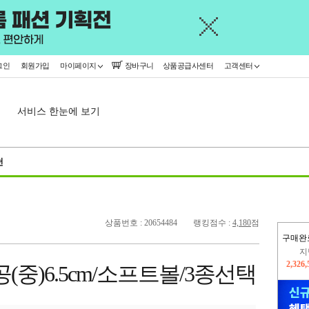
그인
회원가입
마이페이지
장바구니
상품공급사센터
고객센터
서비스 한눈에 보기
천
상품번호 : 20654484
랭킹점수 :
4,180
점
구매완
이
2,353
(중)6.5cm/소프트볼/3종선택
지
2,326