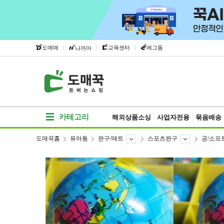
|
|
|
도매매
교육센터
에그돔
나까마
카테고리
해외상품소싱
사업자전용
묶음배송
도매꾹홈
유아동
완구/매트
스포츠완구
공/소프