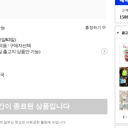
고
158
가능
흥정하기
광고
고일
0.5
일)
적용 / 구매자선택
일 출고지 상품만 가능)
중국
간이 종료된 상품입니다
1
/
9
의 일부는 뜻깊은 사회공헌 활동에 쓰입니다