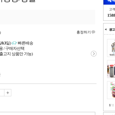
고
158
광고
능
흥정하기
일
0.3
일)
빠른배송
용 / 구매자선택
 출고지 상품만 가능)
국
1
/
11