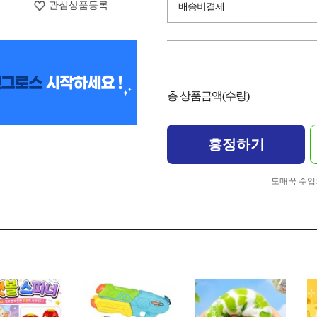
관심상품등록
배송비결제
총 상품금액(수량)
흥정하기
도매꾹 수입