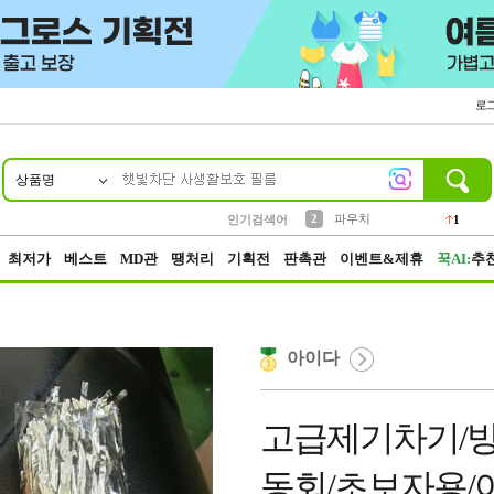
로
상품명
10
1
4
5
6
7
8
9
키링
선풍기
말랑이
키캡
텀블러
가방
양말
양산
1
1
5
2
2
2
파우치
인기검색어
1
3
모자
2
최저가
베스트
MD관
땡처리
기획전
판촉관
이벤트&제휴
꾹AI:
추
아이다
고급제기차기/방
동회/초보자용/