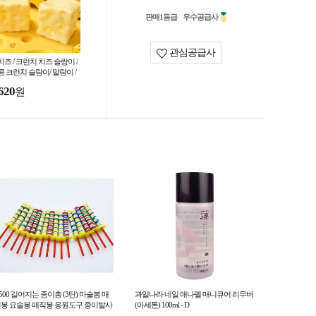
판매1등급
우수공급사
관심공급사
즈 / 크런치 치즈 슬랑이 /
콩 크런치 슬랑이/ 말랑이 /
뿌볼
620
원
r 500 길어지는 종이총 (3탄) 마술봉 매
과일나라 네일 애나멜 매니큐어 리무버
봉 요술봉 매직봉 응원도구 종이발사
(아세톤) 100ml - D
총