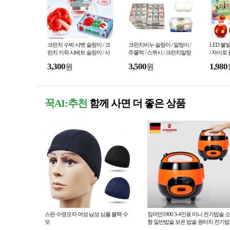
크런치 수박 샤벳 슬랑이 / 크
크런치비누 슬랑이 / 말랑이 /
LED 불
런치 키위 샤베트 슬랑이 / 사
주물럭 / 스퀴시 / 크런치말랑
/ 자이로
각사각소리 / 말랑이
이 / 왁뿌볼 /스트레스해소 / 피
볼 / 회
3,300
3,500
1,980
원
원
젯토이
꾹AI:추천
함께 사면 더 좋은 상품
스판 수영모자 여성 남성 심플 블랙 수
짐머만1900 3-4인용 미니 전기밥솥 소
모
형 일반밥솥 보온 밥솥 원터치 전기
자취생