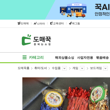
|
|
|
도매매
교육센터
에그돔
나까마
카테고리
해외상품소싱
사업자전용
묶음배송
도매꾹홈
취미/도서
수집품
게임
보드게임