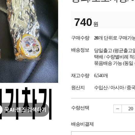
740
원
구매수량
20
개 단위로 구매가
배송정보
당일출고
(평균출고
택배 / 수량별비례 적
묶음배송 가능 (동일
재고수량
6,540개
원산지
수입산 / 아시아 / 중
수량선택
배송비결제