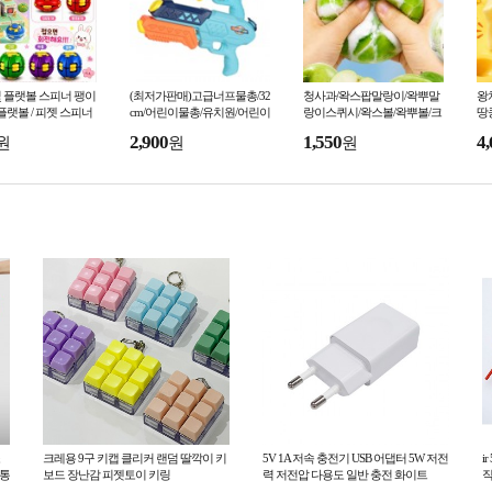
빛 플랫볼 스피너 팽이
(최저가판매)고급너프물총/32
청사과/왁스팝말랑이/왁뿌말
왕치
 플랫볼 / 피젯 스피너
cm/어린이물총/유치원/어린이
랑이스퀴시/왁스볼/왁뿌볼/크
땅
전팽이
집/물총축제용/여름/KC인증
런치말랑이/소리나는아이스
왁
2,900
1,550
4,
원
원
원
크림 말랑이
크레용 9구 키캡 클리커 랜덤 딸깍이 키
5V 1A 저속 충전기 USB 어댑터 5W 저전
i
밥통
보드 장난감 피젯토이 키링
력 저전압 다용도 일반 충전 화이트
직