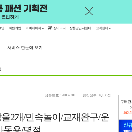
그인
회원가입
마이페이지
장바구니
상품공급사센터
고객센터
서비스 한눈에 보기
천
상품번호 : 20037301
랭킹점수 :
6,108
점
구매완
오늘
310,
울2개/민속놀이/교재완구/운
402,
아동용/명절