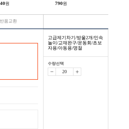
40
790
원
원
반품교환
고급제기차기/방울2개/민속
놀이/교재완구/운동회/초보
자용/아동용/명절
수량선택