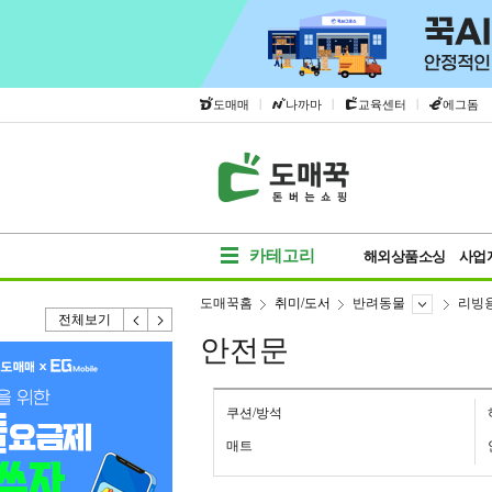
|
|
|
도매매
나까마
교육센터
에그돔
카테고리
해외상품소싱
사업
도매꾹홈
취미/도서
반려동물
리빙
전체보기
안전문
쿠션/방석
매트