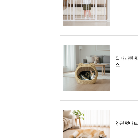
질마 라탄 
스
양면 펫매트 