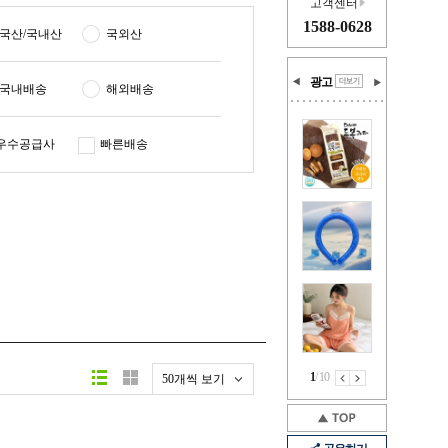
고객센터
1588-0628
국산/국내산
국외산
광고
국내배송
해외배송
우수공급사
빠른배송
1
/
10
50개씩 보기