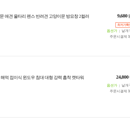
9,680
문 애견 울타리 펜스 반려견 고양이문 방묘창 2컬러
최저가확
옵션가
낱개
주문시결제
3
24,800
 해먹 접이식 윈도우 침대 대형 강력 흡착 캣타워
옵션가
낱개
주문시결제
3