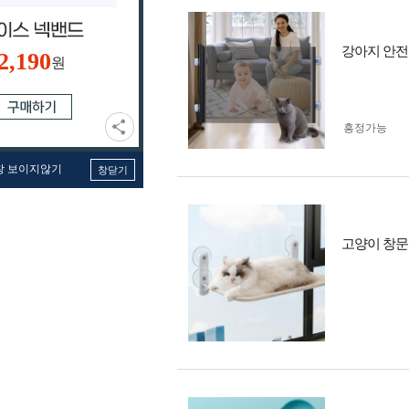
강아지 안전
2,190
원
흥정가능
창 보이지않기
창닫기
고양이 창문