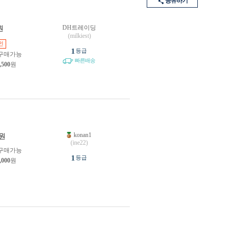
공유하기
DH트레이딩
원
(milkiest)
인
1
등급
구매가능
빠른배송
,500
원
konan1
원
(ine22)
구매가능
1
등급
,000
원