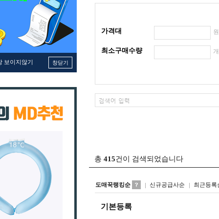
가격대
최소구매수량
창 보이지않기
창닫기
총
415
건이 검색되었습니다
도매꾹랭킹순
신규공급사순
최근등록
기본등록