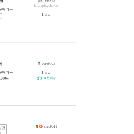
엠디커머스
원
(shoppingchoice)
구매가능
1
등급
송
core9865
원
1
구매가능
등급
빠른배송
,000
원
srcc9011
원만
능