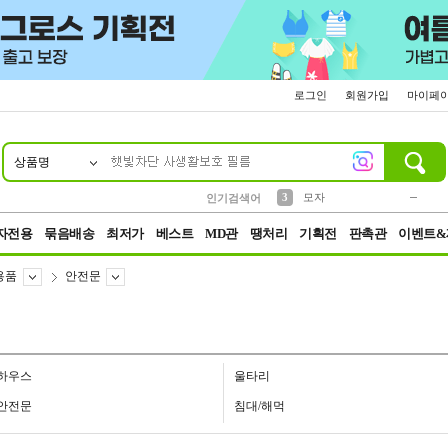
로그인
회원가입
마이페
상품명
10
1
2
3
6
7
8
9
키링
파우치
모자
선풍기
가방
양말
짱구
텀블러
2
1
1
7
3
4
미니
인기검색어
23
5
말랑이
자전용
묶음배송
최저가
베스트
MD관
땡처리
기획전
판촉관
이벤트&
용품
안전문
하우스
울타리
안전문
침대/해먹