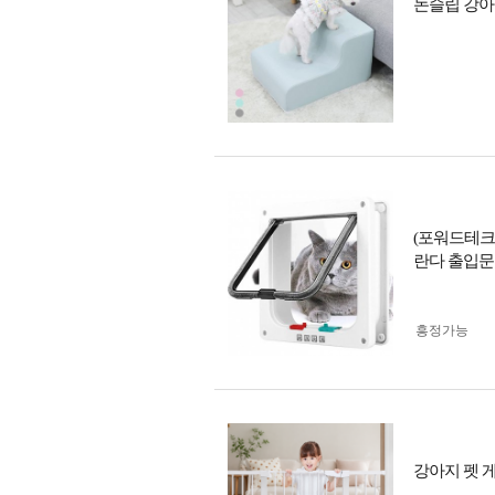
논슬립 강아
(포워드테크
란다 출입문
흥정가능
강아지 펫 