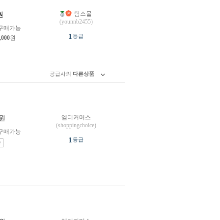
탐스몰
원
(younnb2455)
구매가능
1
등급
,000
원
공급사의
다른상품
엠디커머스
원
(shoppingchoice)
구매가능
1
등급
송