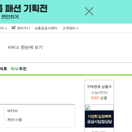
이지
장바구니
상품공급사센터
고객센터
서비스 한눈에 보기
제휴
꾹AI:
추천
구매완료 상품수
오늘(현재)
8,425
상품
어제
445,716
상품
넥카라
다양한 입점혜택
계단/스텝
공급사입점상담