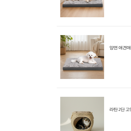
양면 애견매트
라탄 2단 