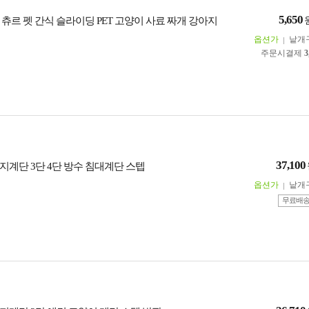
5,650
츄르 펫 간식 슬라이딩 PET 고양이 사료 짜개 강아지
옵션가
낱개
주문시결제
3
37,100
지계단 3단 4단 방수 침대계단 스텝
옵션가
낱개
무료배