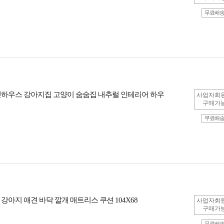
무료배
펫하우스 강아지집 고양이 숨숨집 내추럴 인테리어 하우
사업자회
구매가
무료배
강아지 애견 바닥 깔개 매트리스 쿠션 104X68
사업자회
구매가
무료배