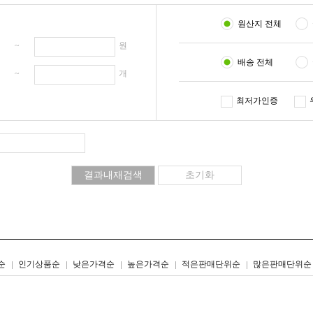
원산지 전체
원 ~
원
배송 전체
개 ~
개
최저가인증
리스트형
갤러리형
순
인기상품순
낮은가격순
높은가격순
적은판매단위순
많은판매단위순