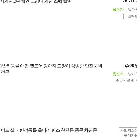
26,710
지계단 2단 애견 고양이 계단 스텝 발판
옵션가
낱개
무료배
5,500
) 반려동물 애견 펫도어 강아지 고양이 양방향 안전문 베
 견문
옵션가
낱개
주문시결제
3
게이트 실내 반려동물 울타리 펜스 현관문 중문 차단문
사업자회
구매가