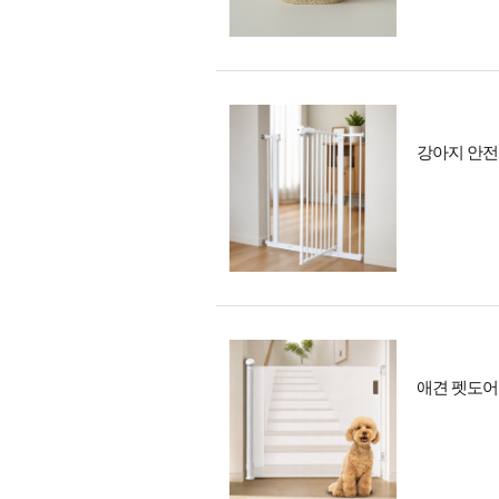
강아지 안전문
애견 펫도어