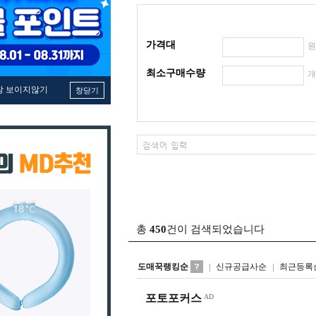
가격대
최소구매수량
창 보이지않기
창닫기
총
450
건이 검색되었습니다
도매꾹랭킹순
신규공급사순
최근등록
포토포커스