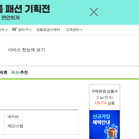
이지
장바구니
상품공급사센터
고객센터
서비스 한눈에 보기
제휴
꾹AI:
추천
구매완료 상품수
오늘(현재)
120,776
상품
어제
445,716
상품
넥카라
계단/스텝