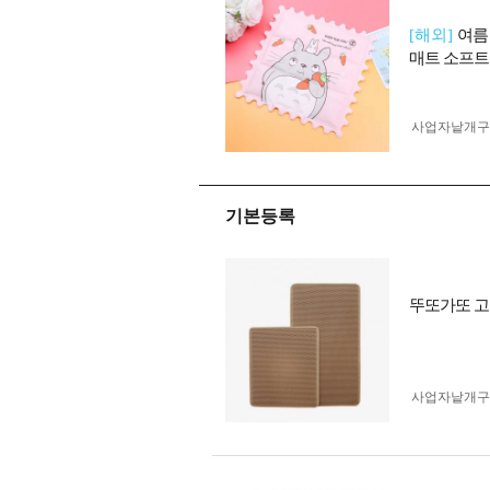
[해외]
여름
매트 소프트
사업자 낱개
기본등록
뚜또가또 고양
사업자 낱개