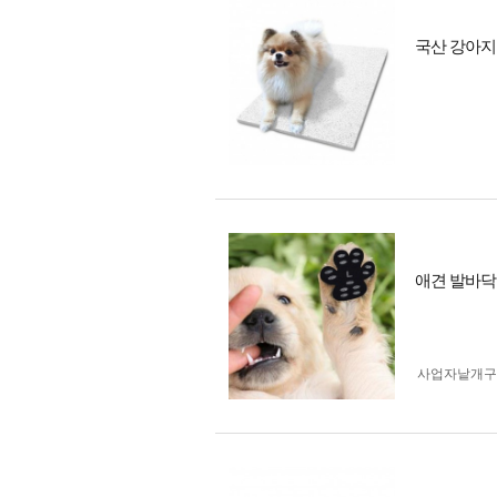
국산 강아지
애견 발바닥 
사업자 낱개