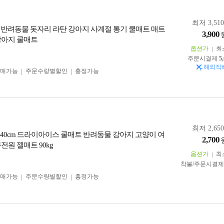
최저 3,51
 반려동물 돗자리 라탄 강아지 사계절 통기 쿨매트 매트
3,900
강아지 쿨매트
옵션가
최
주문시결제
5
해외직
구매가능
주문수량별할인
흥정가능
최저 2,65
0*40cm 드라이아이스 쿨매트 반려동물 강아지 고양이 여
2,700
전원 젤매트 90kg
옵션가
최
착불/주문시결
구매가능
주문수량별할인
흥정가능