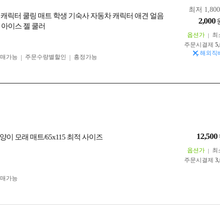
최저 1,80
 캐릭터 쿨링 매트 학생 기숙사 자동차 캐릭터 애견 얼음
2,000
 아이스 젤 쿨러
옵션가
최
주문시결제
5
해외직
구매가능
주문수량별할인
흥정가능
12,500
이 모래 매트/65x115 최적 사이즈
옵션가
최
주문시결제
3
구매가능