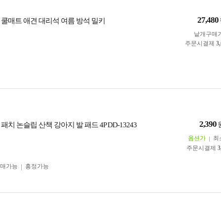
27,480
 쿨매트 애견 대리석 여름 방석 밀키
낱개구매
주문시결제
3
2,390
패치 논슬립 산책 강아지 발 패드 4P DD-13243
옵션가
최
주문시결제
3
구매가능
흥정가능