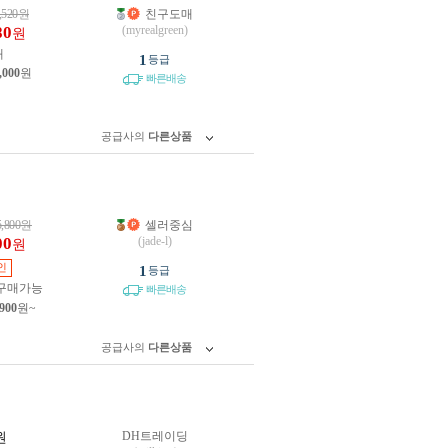
,520
원
친구도매
80
(myrealgreen)
원
개
1
등급
,000
원
빠른배송
공급사의
다른상품
5,800
원
셀러중심
00
(jade-l)
원
인
1
등급
구매가능
빠른배송
,900
원~
공급사의
다른상품
DH트레이딩
원