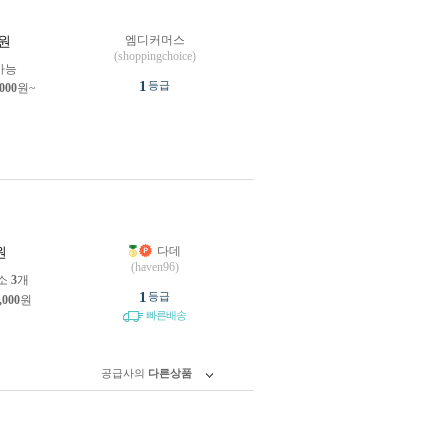
엠디커머스
원
(shoppingchoice)
가능
1
등급
,000
원~
다데
원
(haven96)
소
3
개
1
등급
,000
원
빠른배송
공급사의
다른상품