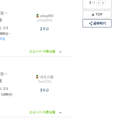
1
/
10
0원 ~
zshop004
원
(zshop004)
공유하기
소
2
개
2
등급
,000
원~
배송
공급사의
다른상품
0원 ~
네오스탭
원
(bear250)
소
2
개
3
등급
제
3,000
원~
공급사의
다른상품