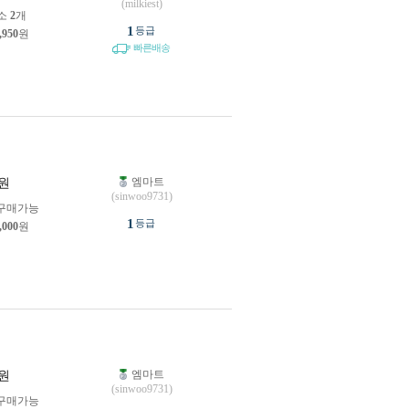
(milkiest)
소
2
개
1
등급
,950
원
빠른배송
엠마트
원
(sinwoo9731)
구매가능
1
등급
,000
원
엠마트
원
(sinwoo9731)
구매가능