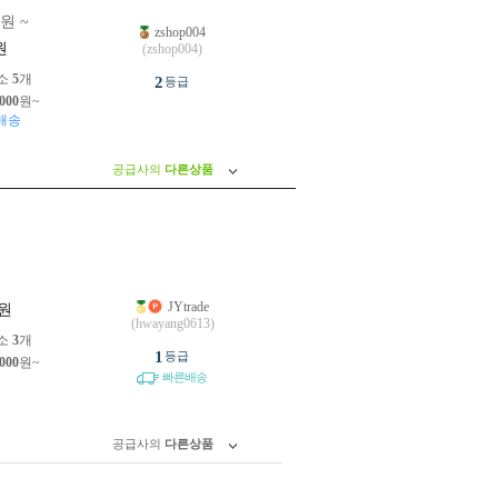
0원 ~
zshop004
원
(zshop004)
소
5
개
2
등급
,000
원~
배송
공급사의
다른상품
JYtrade
원
(hwayang0613)
소
3
개
1
등급
,000
원~
빠른배송
공급사의
다른상품