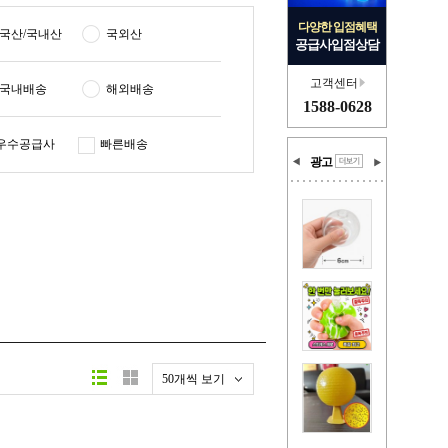
다양한 입점혜택
국산/국내산
국외산
공급사입점상담
고객센터
국내배송
해외배송
1588-0628
우수공급사
빠른배송
광고
50개씩 보기