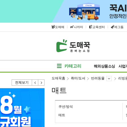
|
|
|
도매매
나까마
교육센터
에그돔
카테고리
해외상품소싱
사업
도매꾹홈
취미/도서
반려동물
리빙
전체보기
매트
쿠션/방석
매트