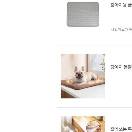
강아지용 쿨
사업자 낱개
강아지 온열
잘라쓰는 투