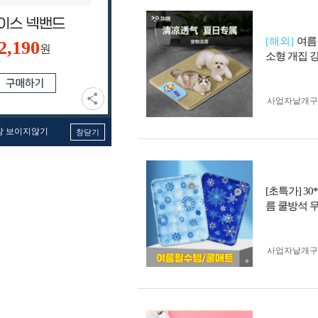
[해외]
여름
2,190
원
소형 개집 
사업자 낱개
창 보이지않기
창닫기
[초특가] 3
름 쿨방석 무
사업자 낱개