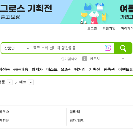
로그인
회원가입
마이페
상품명
10
1
4
5
6
7
8
9
키링
미니
말랑이
선풍기
가방
양말
짱구
텀블러
23
2
1
1
7
3
2
파우치
인기검색어
3
모자
자전용
묶음배송
최저가
베스트
MD관
땡처리
기획전
판촉관
이벤트&
용품
매트
하우스
울타리
안전문
침대/해먹