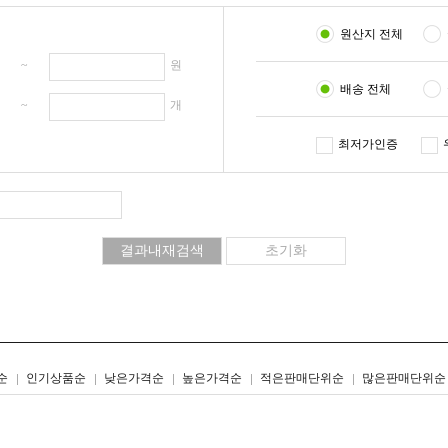
원산지 전체
원 ~
원
배송 전체
개 ~
개
최저가인증
리스트형
갤러리형
순
인기상품순
낮은가격순
높은가격순
적은판매단위순
많은판매단위순