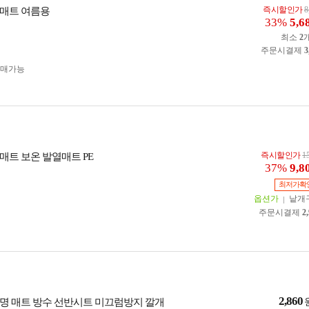
즉시할인가
8
매트 여름용
33%
5,6
최소
2
주문시결제
3
구매가능
즉시할인가
1
매트 보온 발열매트 PE
37%
9,8
최저가확
옵션가
낱개
주문시결제
2
2,860
명 매트 방수 선반시트 미끄럼방지 깔개